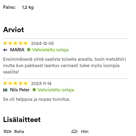
Paino:
1,2 kg
Arviot
2024-12-05
MARIA
Vahvistettu ostaja
Ensimmäisenä yönä saalista toisella ansalla, tosin metsähiiri
mutta kun pakkaset laantuu varmasti tulee myös isompia
saaliita!
2023-11-14
Nils Peter
Vahvistettu ostaja
Se oli helppoa ja nopea toimitus.
Lisälaitteet
Rotta
Hiiri