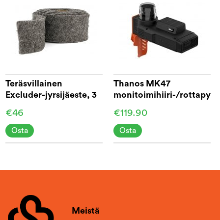
Teräsvillainen
Thanos MK47
Excluder-jyrsijäeste, 3
monitoimihiiri-/rottapyy
m
€46
€119.90
Osta
Osta
Meistä