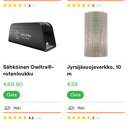
4
(1)
5
(11)
Sähköinen Owltra®-
Jyrsijäsuojaverkko, 10
rotanloukku
m
€69.90
€59
Osta
Osta
Hiiri
Hiiri
4.9
(12)
5
(1)