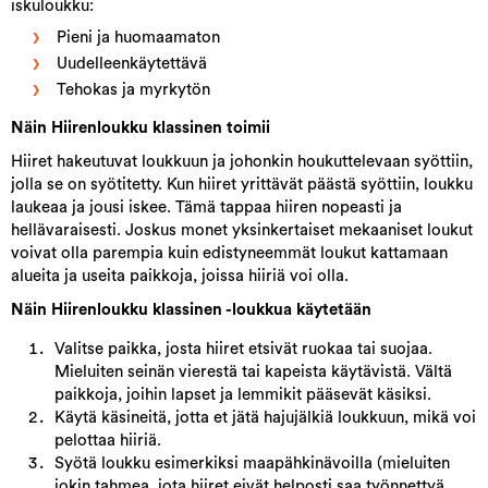
iskuloukku:
Pieni ja huomaamaton
Uudelleenkäytettävä
Tehokas ja myrkytön
Näin Hiirenloukku klassinen toimii
Hiiret hakeutuvat loukkuun ja johonkin houkuttelevaan syöttiin,
jolla se on syötitetty. Kun hiiret yrittävät päästä syöttiin, loukku
laukeaa ja jousi iskee. Tämä tappaa hiiren nopeasti ja
hellävaraisesti. Joskus monet yksinkertaiset mekaaniset loukut
voivat olla parempia kuin edistyneemmät loukut kattamaan
alueita ja useita paikkoja, joissa hiiriä voi olla.
Näin Hiirenloukku klassinen -loukkua käytetään
Valitse paikka, josta hiiret etsivät ruokaa tai suojaa.
Mieluiten seinän vierestä tai kapeista käytävistä. Vältä
paikkoja, joihin lapset ja lemmikit pääsevät käsiksi.
Käytä käsineitä, jotta et jätä hajujälkiä loukkuun, mikä voi
pelottaa hiiriä.
Syötä loukku esimerkiksi maapähkinävoilla (mieluiten
jokin tahmea, jota hiiret eivät helposti saa työnnettyä