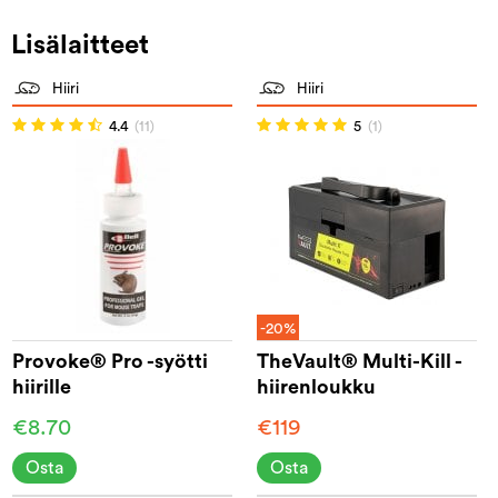
Lisälaitteet
Hiiri
Hiiri
4.4
(11)
5
(1)
-20%
Provoke® Pro -syötti
TheVault® Multi-Kill -
hiirille
hiirenloukku
€8.70
€119
Osta
Osta