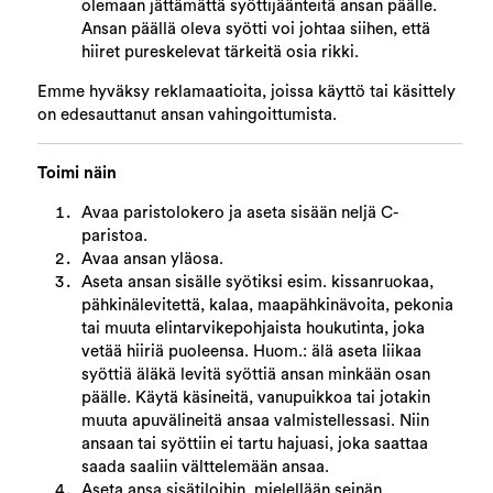
olemaan jättämättä syöttijäänteitä ansan päälle.
Ansan päällä oleva syötti voi johtaa siihen, että
hiiret pureskelevat tärkeitä osia rikki.
Emme hyväksy reklamaatioita, joissa käyttö tai käsittely
on edesauttanut ansan vahingoittumista.
Toimi näin
Avaa paristolokero ja aseta sisään neljä C-
paristoa.
Avaa ansan yläosa.
Aseta ansan sisälle syötiksi esim. kissanruokaa,
pähkinälevitettä, kalaa, maapähkinävoita, pekonia
tai muuta elintarvikepohjaista houkutinta, joka
vetää hiiriä puoleensa. Huom.: älä aseta liikaa
syöttiä äläkä levitä syöttiä ansan minkään osan
päälle. Käytä käsineitä, vanupuikkoa tai jotakin
muuta apuvälineitä ansaa valmistellessasi. Niin
ansaan tai syöttiin ei tartu hajuasi, joka saattaa
saada saaliin välttelemään ansaa.
Aseta ansa sisätiloihin, mielellään seinän