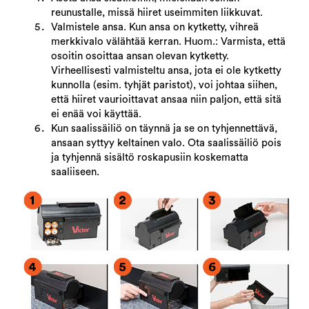
reunustalle, missä hiiret useimmiten liikkuvat.
Valmistele ansa. Kun ansa on kytketty, vihreä
merkkivalo välähtää kerran. Huom.: Varmista, että
osoitin osoittaa ansan olevan kytketty.
Virheellisesti valmisteltu ansa, jota ei ole kytketty
kunnolla (esim. tyhjät paristot), voi johtaa siihen,
että hiiret vaurioittavat ansaa niin paljon, että sitä
ei enää voi käyttää.
Kun saalissäiliö on täynnä ja se on tyhjennettävä,
ansaan syttyy keltainen valo. Ota saalissäiliö pois
ja tyhjennä sisältö roskapusiin koskematta
saaliiseen.