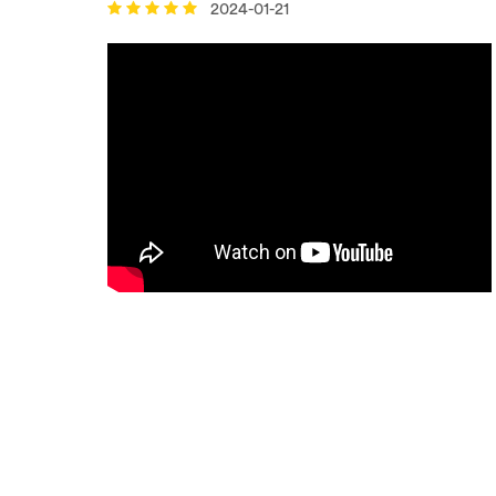
2024-01-21
Anders
Vahvistettu ostaja
Hieno hiiriloukku. puhdas ja helppokäyttöinen,
aina valmis, mukava olla matkustamossa