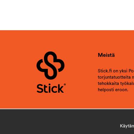
Meistä
Stick.fi on yksi P
torjuntatuotteita
tehokkaita työkalu
helposti eroon.
Käytämm