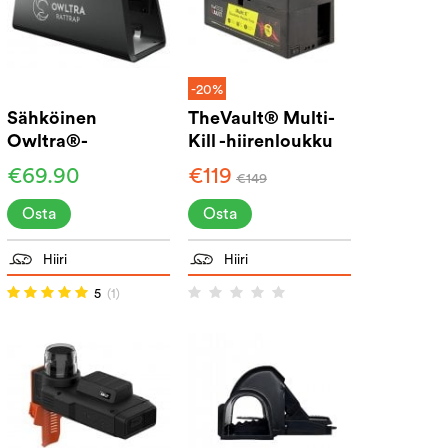
-20%
Sähköinen
TheVault® Multi-
Owltra®-
Kill -hiirenloukku
rotanloukku
€69.90
€119
€149
Osta
Osta
Hiiri
Hiiri
5
(1)