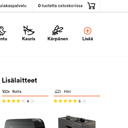
0
tuotetta ostoskorissa
siakaspalvelu
intu
Kauris
Kärpänen
Lisää
Lisälaitteet
Rotta
Hiiri
4
(1)
5
(1)