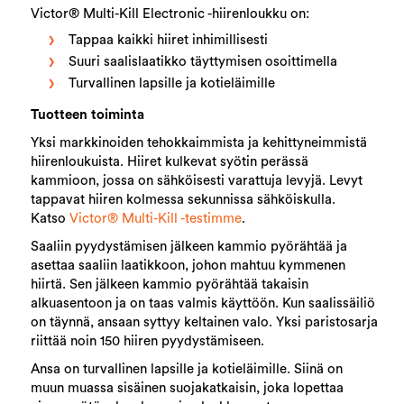
Victor® Multi-Kill Electronic -hiirenloukku on:
Tappaa kaikki hiiret inhimillisesti
Suuri saalislaatikko täyttymisen osoittimella
Turvallinen lapsille ja kotieläimille
Tuotteen toiminta
Yksi markkinoiden tehokkaimmista ja kehittyneimmistä
hiirenloukuista. Hiiret kulkevat syötin perässä
kammioon, jossa on sähköisesti varattuja levyjä. Levyt
tappavat hiiren kolmessa sekunnissa sähköiskulla.
Katso
Victor® Multi-Kill -testimme
.
Saaliin pyydystämisen jälkeen kammio pyörähtää ja
asettaa saaliin laatikkoon, johon mahtuu kymmenen
hiirtä. Sen jälkeen kammio pyörähtää takaisin
alkuasentoon ja on taas valmis käyttöön. Kun saalissäiliö
on täynnä, ansaan syttyy keltainen valo. Yksi paristosarja
riittää noin 150 hiiren pyydystämiseen.
Ansa on turvallinen lapsille ja kotieläimille. Siinä on
muun muassa sisäinen suojakatkaisin, joka lopettaa