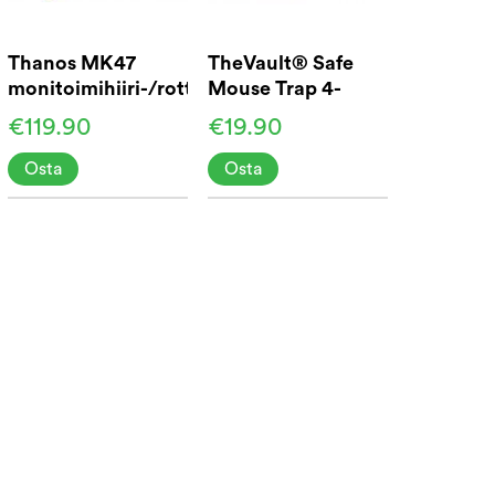
Thanos MK47
TheVault® Safe
monitoimihiiri-/rottapyydys
Mouse Trap 4-
pakkaus
€119.90
€19.90
Osta
Osta