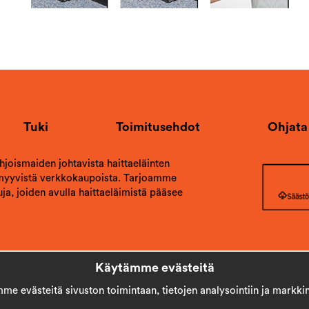
Tuki
Toimitusehdot
Ohjata
ohjoismaiden johtavista haittaeläinten
 myyvistä verkkokaupoista. Tarjoamme
ja, joiden avulla haittaeläimistä pääsee
Käytämme evästeitä
e evästeitä sivuston toimintaan, tietojen analysointiin ja markkin