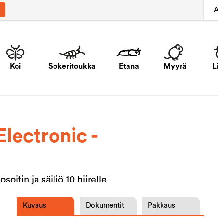
A
Koi
Sokeritoukka
Etana
Myyrä
L
Electronic -
soitin ja säiliö 10 hiirelle
Kuvaus
Dokumentit
Pakkaus