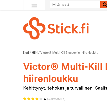
Koti
/
Hiiri
/
Victor® Multi-Kill Electronic -hiirenloukku
Victor® Multi-Kill 
hiirenloukku
Kehittynyt, tehokas ja turvallinen. Saaliso
4
(3 arvostelut)