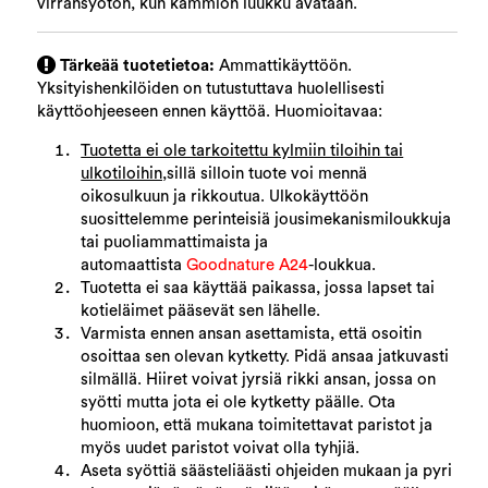
virransyötön, kun kammion luukku avataan.
Tärkeää tuotetietoa:
Ammattikäyttöön.
Yksityishenkilöiden on tutustuttava huolellisesti
käyttöohjeeseen ennen käyttöä. Huomioitavaa:
Tuotetta ei ole tarkoitettu kylmiin tiloihin tai
ulkotiloihin,
sillä silloin tuote voi mennä
oikosulkuun ja rikkoutua. Ulkokäyttöön
suosittelemme perinteisiä jousimekanismiloukkuja
tai puoliammattimaista ja
automaattista
Goodnature A24
-loukkua.
Tuotetta ei saa käyttää paikassa, jossa lapset tai
kotieläimet pääsevät sen lähelle.
Varmista ennen ansan asettamista, että osoitin
osoittaa sen olevan kytketty. Pidä ansaa jatkuvasti
silmällä. Hiiret voivat jyrsiä rikki ansan, jossa on
syötti mutta jota ei ole kytketty päälle. Ota
huomioon, että mukana toimitettavat paristot ja
myös uudet paristot voivat olla tyhjiä.
Aseta syöttiä säästeliäästi ohjeiden mukaan ja pyri