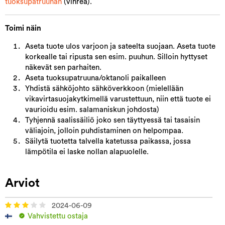
tuoksupatruunan
(vihreä).
Toimi näin
Aseta tuote ulos varjoon ja sateelta suojaan. Aseta tuote
korkealle tai ripusta sen esim. puuhun. Silloin hyttyset
näkevät sen parhaiten.
Aseta tuoksupatruuna/oktanoli paikalleen
Yhdistä sähköjohto sähköverkkoon (mielellään
vikavirtasuojakytkimellä varustettuun, niin että tuote ei
vaurioidu esim. salamaniskun johdosta)
Tyhjennä saalissäiliö joko sen täyttyessä tai tasaisin
väliajoin, jolloin puhdistaminen on helpompaa.
Säilytä tuotetta talvella katetussa paikassa, jossa
lämpötila ei laske nollan alapuolelle.
Arviot
2024-06-09
Vahvistettu ostaja