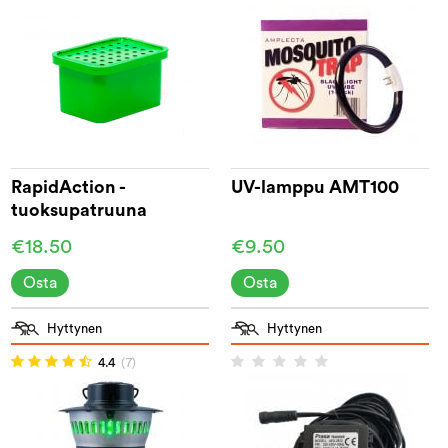
RapidAction -
UV-lamppu AMT100
tuoksupatruuna
[vihreä]
€18.50
€9.50
Osta
Osta
Hyttynen
Hyttynen
4.4
(7)