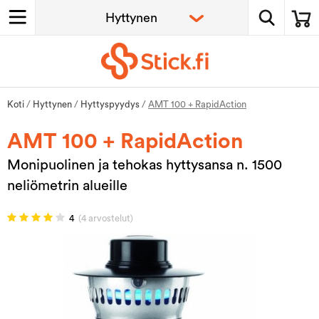
Koti
/
Hyttynen
/
Hyttyspyydys
/
AMT 100 + RapidAction
AMT 100 + RapidAction
Monipuolinen ja tehokas hyttysansa n. 1500
neliömetrin alueille
4
(4 arvostelut)