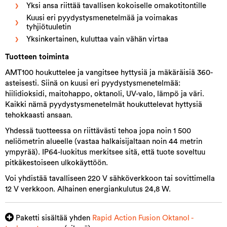
Yksi ansa riittää tavallisen kokoiselle omakotitontille
Kuusi eri pyydystysmenetelmää ja voimakas
tyhjiötuuletin
Yksinkertainen, kuluttaa vain vähän virtaa
Tuotteen toiminta
AMT100 houkuttelee ja vangitsee hyttysiä ja mäkäräisiä 360-
asteisesti. Siinä on kuusi eri pyydystysmenetelmää:
hiilidioksidi, maitohappo, oktanoli, UV-valo, lämpö ja väri.
Kaikki nämä pyydystysmenetelmät houkuttelevat hyttysiä
tehokkaasti ansaan.
Yhdessä tuotteessa on riittävästi tehoa jopa noin 1 500
neliömetrin alueelle (vastaa halkaisijaltaan noin 44 metrin
ympyrää). IP64-luokitus merkitsee sitä, että tuote soveltuu
pitkäkestoiseen ulkokäyttöön.
Voi yhdistää tavalliseen 220 V sähköverkkoon tai sovittimella
12 V verkkoon. Alhainen energiankulutus 24,8 W.
Paketti sisältää yhden
Rapid Action Fusion Oktanol -