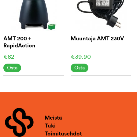
AMT 200 +
Muuntaja AMT 230V
RapidAction
€82
€39.90
Osta
Osta
Meistä
Tuki
Toimitusehdot