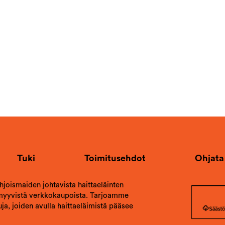
Tuki
Toimitusehdot
Ohjata
ohjoismaiden johtavista haittaeläinten
 myyvistä verkkokaupoista. Tarjoamme
ja, joiden avulla haittaeläimistä pääsee