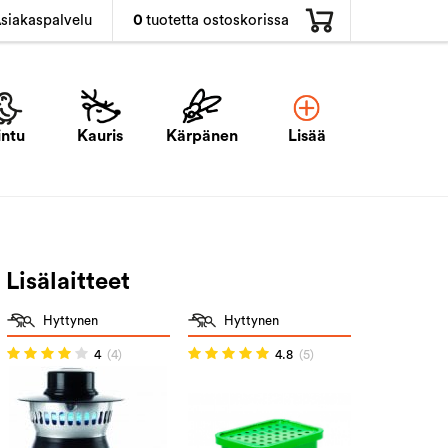
0
tuotetta ostoskorissa
siakaspalvelu
intu
Kauris
Kärpänen
Lisää
Lisälaitteet
Hyttynen
Hyttynen
4
(4)
4.8
(5)