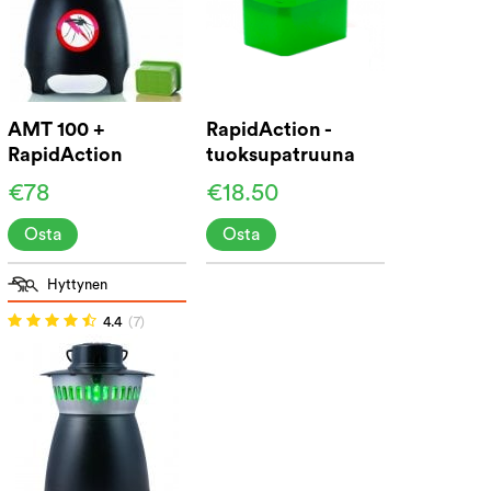
AMT 100 +
RapidAction -
RapidAction
tuoksupatruuna
[vihreä]
€78
€18.50
Osta
Osta
Hyttynen
4.4
(7)