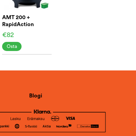
AMT 200 +
RapidAction
€82
Osta
Blogi