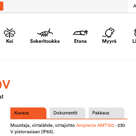
A
Koi
Sokeritoukka
Etana
Myyrä
L
0V
at
Kuvaus
Dokumentit
Pakkaus
Muuntaja, virtalähde, virtajohto
Amplecta AMT100
- 230
V pistorasiaan (IP65).