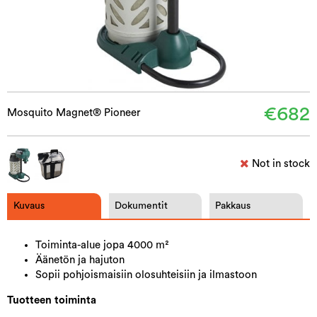
€682
Mosquito Magnet® Pioneer
Not in stock
Kuvaus
Dokumentit
Pakkaus
Toiminta-alue jopa 4000 m²
Äänetön ja hajuton
Sopii pohjoismaisiin olosuhteisiin ja ilmastoon
Tuotteen toiminta