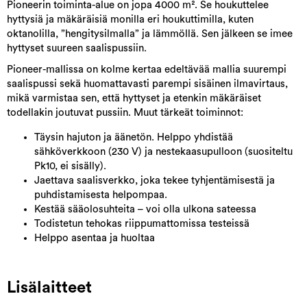
Pioneerin toiminta-alue on jopa 4000 m². Se houkuttelee
hyttysiä ja mäkäräisiä monilla eri houkuttimilla, kuten
oktanolilla, ”hengitysilmalla” ja lämmöllä. Sen jälkeen se imee
hyttyset suureen saalispussiin.
Pioneer-mallissa on kolme kertaa edeltävää mallia suurempi
saalispussi sekä huomattavasti parempi sisäinen ilmavirtaus,
mikä varmistaa sen, että hyttyset ja etenkin mäkäräiset
todellakin joutuvat pussiin. Muut tärkeät toiminnot:
Täysin hajuton ja äänetön. Helppo yhdistää
sähköverkkoon (230 V) ja nestekaasupulloon (suositeltu
Pk10, ei sisälly).
Jaettava saalisverkko, joka tekee tyhjentämisestä ja
puhdistamisesta helpompaa.
Kestää sääolosuhteita – voi olla ulkona sateessa
Todistetun tehokas riippumattomissa testeissä
Helppo asentaa ja huoltaa
Lisälaitteet