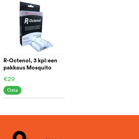
R-Octenol, 3 kpl:een
pakkaus Mosquito
Attractant -
€29
hyttysansaa varten
Osta