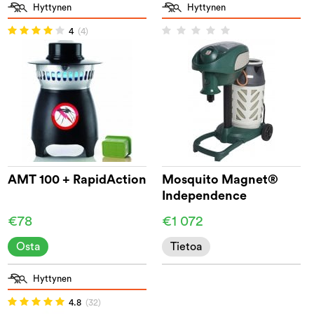
Hyttynen
Hyttynen
4
(4)
AMT 100 + RapidAction
Mosquito Magnet®
Independence
€78
€1 072
Osta
Tietoa
Hyttynen
4.8
(32)