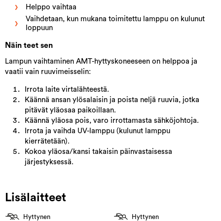
Helppo vaihtaa
Vaihdetaan, kun mukana toimitettu lamppu on kulunut
loppuun
Näin teet sen
Lampun vaihtaminen AMT-hyttyskoneeseen on helppoa ja
vaatii vain ruuvimeisselin:
Irrota laite virtalähteestä.
Käännä ansan ylösalaisin ja poista neljä ruuvia, jotka
pitävät yläosaa paikoillaan.
Käännä yläosa pois, varo irrottamasta sähköjohtoja.
Irrota ja vaihda UV-lamppu (kulunut lamppu
kierrätetään).
Kokoa yläosa/kansi takaisin päinvastaisessa
järjestyksessä.
Lisälaitteet
Hyttynen
Hyttynen