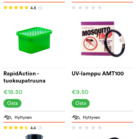
4.8
(5)
RapidAction -
UV-lamppu AMT100
tuoksupatruuna
[vihreä]
€18.50
€9.50
Osta
Osta
Hyttynen
Hyttynen
4.4
(7)