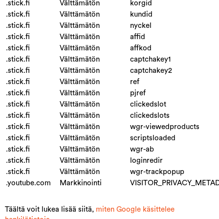
.stick.fi
Välttämätön
korgid
.stick.fi
Välttämätön
kundid
.stick.fi
Välttämätön
nyckel
.stick.fi
Välttämätön
affid
.stick.fi
Välttämätön
affkod
.stick.fi
Välttämätön
captchakey1
.stick.fi
Välttämätön
captchakey2
.stick.fi
Välttämätön
ref
.stick.fi
Välttämätön
pjref
.stick.fi
Välttämätön
clickedslot
.stick.fi
Välttämätön
clickedslots
.stick.fi
Välttämätön
wgr-viewedproducts
.stick.fi
Välttämätön
scriptsloaded
.stick.fi
Välttämätön
wgr-ab
.stick.fi
Välttämätön
loginredir
.stick.fi
Välttämätön
wgr-trackpopup
.youtube.com
Markkinointi
VISITOR_PRIVACY_META
Täältä voit lukea lisää siitä,
miten Google käsittelee