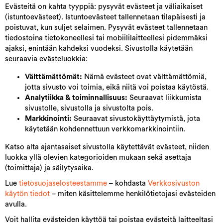
Evästeitä on kahta tyyppiä: pysyvät evästeet ja väliaikaiset
(istuntoevästeet). Istuntoevästeet tallennetaan tilapäisesti ja
poistuvat, kun suljet selaimen. Pysyvät evästeet tallennetaan
tiedostoina tietokoneellesi tai mobiililaitteellesi pidemmäksi
ajaksi, enintään kahdeksi vuodeksi. Sivustolla käytetään
seuraavia evästeluokkia:
Välttämättömät:
Nämä evästeet ovat välttämättömiä,
jotta sivusto voi toimia, eikä niitä voi poistaa käytöstä.
Analytiikka & toiminnallisuus:
Seuraavat liikkumista
sivustolle, sivustolla ja sivustolta pois.
Markkinointi:
Seuraavat sivustokäyttäytymistä, jota
käytetään kohdennettuun verkkomarkkinointiin.
Katso alta ajantasaiset sivustolla käytettävät evästeet, niiden
luokka yllä olevien kategorioiden mukaan sekä asettaja
(toimittaja) ja säilytysaika.
Lue
tietosuojaselosteestamme
– kohdasta
Verkkosivuston
käytön tiedot
– miten käsittelemme henkilötietojasi evästeiden
avulla.
Voit hallita evästeiden käyttöä tai poistaa evästeitä laitteeltasi