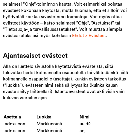
selaimesi ”Ohje”-toiminnon kautta. Voit esimerkiksi poistaa
evästeet kokonaan käytöstä, mutta huomaa, että et silloin voi
hyödyntää kaikkia sivustomme toimintoja.
Voit myös ottaa
evästeet käyttöön – katso selaimesi ”Ohje”, ”Asetukset” tai
”Tietosuoja- ja turvallisuusasetukset”. Voit muuttaa aiempia
evästeasetuksiasi myös kohdassa
Ehdot > Evästeet
.
Ajantasaiset evästeet
Alla on luettelo sivustolla käytettävistä evästeistä, siitä
tulevatko tiedot kolmannelta osapuolelta tai välitetäänkö niitä
kolmannelle osapuolelle (asettaja), kunkin evästeen tarkoitus
(”luokka”), evästeen nimi sekä säilytysaika (kuinka kauan
eväste säilyy laitteellasi). Istuntoevästeet ovat aktiivisia vain
kuluvan vierailun ajan.
Asettaja
Luokka
Nimi
.adnxs.com
Markkinointi
uuid2
.adnxs.com
Markkinointi
anj