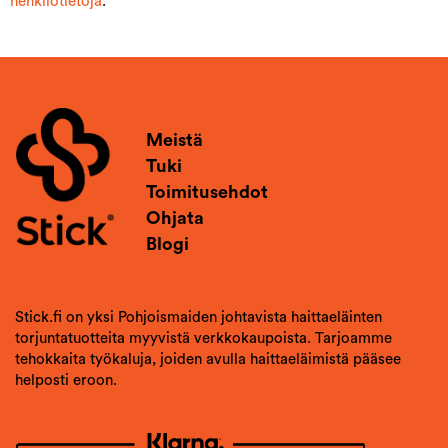
henkilötietoja
.
Meistä
Tuki
Toimitusehdot
Ohjata
Blogi
Stick.fi on yksi Pohjoismaiden johtavista haittaeläinten
torjuntatuotteita myyvistä verkkokaupoista. Tarjoamme
tehokkaita työkaluja, joiden avulla haittaeläimistä pääsee
helposti eroon.