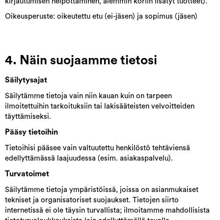
kirjautumisen helpottaminen, aiemmin koriin lisätyt tuotteet).
Oikeusperuste: oikeutettu etu (ei-jäsen) ja sopimus (jäsen)
4. Näin suojaamme tietosi
Säilytysajat
Säilytämme tietoja vain niin kauan kuin on tarpeen
ilmoitettuihin tarkoituksiin tai lakisääteisten velvoitteiden
täyttämiseksi.
Pääsy tietoihin
Tietoihisi pääsee vain valtuutettu henkilöstö tehtäviensä
edellyttämässä laajuudessa (esim. asiakaspalvelu).
Turvatoimet
Säilytämme tietoja ympäristöissä, joissa on asianmukaiset
tekniset ja organisatoriset suojaukset. Tietojen siirto
internetissä ei ole täysin turvallista; ilmoitamme mahdollisista