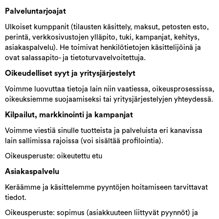
Palveluntarjoajat
Ulkoiset kumppanit (tilausten käsittely, maksut, petosten esto,
perintä, verkkosivustojen ylläpito, tuki, kampanjat, kehitys,
asiakaspalvelu). He toimivat henkilötietojen käsittelijöinä ja
ovat salassapito- ja tietoturvavelvoitettuja.
Oikeudelliset syyt ja yritysjärjestelyt
Voimme luovuttaa tietoja lain niin vaatiessa, oikeusprosessissa,
oikeuksiemme suojaamiseksi tai yritysjärjestelyjen yhteydessä.
Kilpailut, markkinointi ja kampanjat
Voimme viestiä sinulle tuotteista ja palveluista eri kanavissa
lain sallimissa rajoissa (voi sisältää profilointia).
Oikeusperuste: oikeutettu etu
Asiakaspalvelu
Keräämme ja käsittelemme pyyntöjen hoitamiseen tarvittavat
tiedot.
Oikeusperuste: sopimus (asiakkuuteen liittyvät pyynnöt) ja