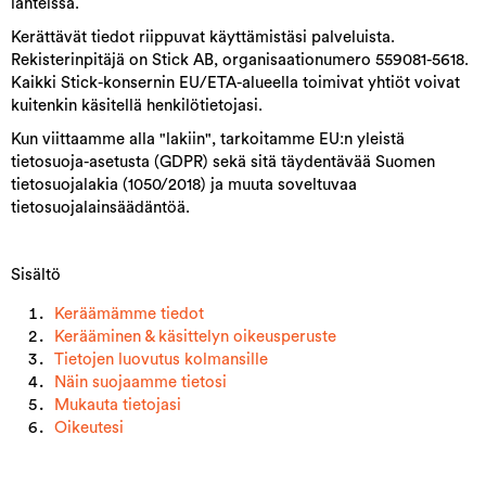
lähteissä.
Kerättävät tiedot riippuvat käyttämistäsi palveluista.
Rekisterinpitäjä on Stick AB, organisaationumero 559081-5618.
Kaikki Stick-konsernin EU/ETA-alueella toimivat yhtiöt voivat
kuitenkin käsitellä henkilötietojasi.
Kun viittaamme alla "lakiin", tarkoitamme EU:n yleistä
tietosuoja-asetusta (GDPR) sekä sitä täydentävää Suomen
tietosuojalakia (1050/2018) ja muuta soveltuvaa
tietosuojalainsäädäntöä.
Sisältö
Keräämämme tiedot
Kerääminen & käsittelyn oikeusperuste
Tietojen luovutus kolmansille
Näin suojaamme tietosi
Mukauta tietojasi
Oikeutesi