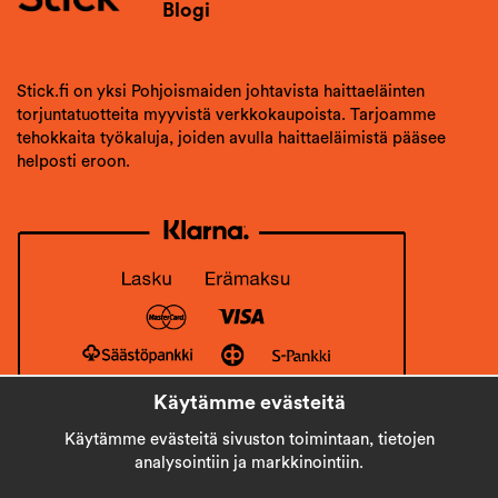
Blogi
Stick.fi on yksi Pohjoismaiden johtavista haittaeläinten
torjuntatuotteita myyvistä verkkokaupoista. Tarjoamme
tehokkaita työkaluja, joiden avulla haittaeläimistä pääsee
helposti eroon.
Käytämme evästeitä
Käytämme evästeitä sivuston toimintaan, tietojen
analysointiin ja markkinointiin.