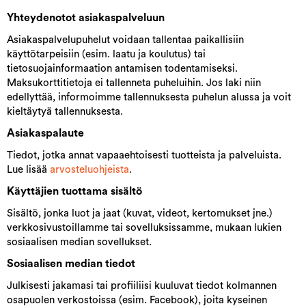
Yhteydenotot asiakaspalveluun
Asiakaspalvelupuhelut voidaan tallentaa paikallisiin
käyttötarpeisiin (esim. laatu ja koulutus) tai
tietosuojainformaation antamisen todentamiseksi.
Maksukorttitietoja ei tallenneta puheluihin. Jos laki niin
edellyttää, informoimme tallennuksesta puhelun alussa ja voit
kieltäytyä tallennuksesta.
Asiakaspalaute
Tiedot, jotka annat vapaaehtoisesti tuotteista ja palveluista.
Lue lisää
arvosteluohjeista
.
Käyttäjien tuottama sisältö
Sisältö, jonka luot ja jaat (kuvat, videot, kertomukset jne.)
verkkosivustoillamme tai sovelluksissamme, mukaan lukien
sosiaalisen median sovellukset.
Sosiaalisen median tiedot
Julkisesti jakamasi tai profiiliisi kuuluvat tiedot kolmannen
osapuolen verkostoissa (esim. Facebook), joita kyseinen