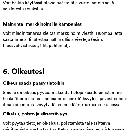
Voit hallita käytössä olevia evästeitä sivustollamme sekä
selaimesi asetuksilla.
Mainonta, markkinointi ja kampanjat
Voit milloin tahansa kieltää markkinointiviestit. Huomaa, että
saatamme silti lähettää hallinnollisia viestejä (esim.
tilausvahvistukset, tilitapahtumat).
6. Oikeutesi
Oikeus saada pääsy tietoihin
Sinulla on oikeus pyytää maksutta tietoja käsittelemistämme
henkilötiedoista. Varmennamme henkilöllisyytesi ja vastaamme
ilman aiheetonta viivytystä, viimeistään kuukauden kuluessa.
Oikaisu, poisto ja siirrettävyys
Voit pyytää tietojen oikaisua, poistamista tai käsittelyn
rajoittamista, vastustaa käsittelyä, pyytää tietojen siirtoa sekä