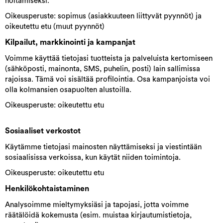
hoitamiseksi.
Oikeusperuste: sopimus (asiakkuuteen liittyvät pyynnöt) ja
oikeutettu etu (muut pyynnöt)
Kilpailut, markkinointi ja kampanjat
Voimme käyttää tietojasi tuotteista ja palveluista kertomiseen
(sähköposti, mainonta, SMS, puhelin, posti) lain sallimissa
rajoissa. Tämä voi sisältää profilointia. Osa kampanjoista voi
olla kolmansien osapuolten alustoilla.
Oikeusperuste: oikeutettu etu
Sosiaaliset verkostot
Käytämme tietojasi mainosten näyttämiseksi ja viestintään
sosiaalisissa verkoissa, kun käytät niiden toimintoja.
Oikeusperuste: oikeutettu etu
Henkilökohtaistaminen
Analysoimme mieltymyksiäsi ja tapojasi, jotta voimme
räätälöidä kokemusta (esim. muistaa kirjautumistietoja,