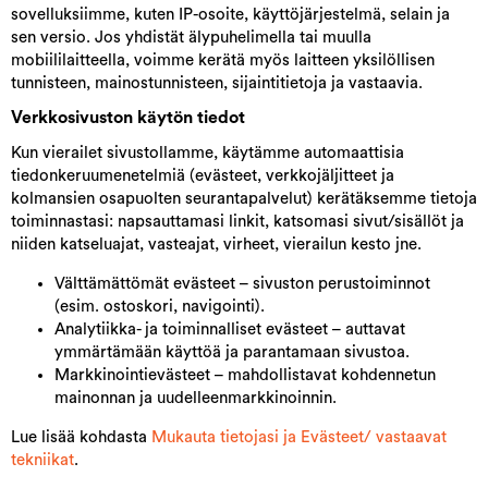
sovelluksiimme, kuten IP-osoite, käyttöjärjestelmä, selain ja
sen versio. Jos yhdistät älypuhelimella tai muulla
mobiililaitteella, voimme kerätä myös laitteen yksilöllisen
tunnisteen, mainostunnisteen, sijaintitietoja ja vastaavia.
Verkkosivuston käytön tiedot
Kun vierailet sivustollamme, käytämme automaattisia
tiedonkeruumenetelmiä (evästeet, verkkojäljitteet ja
kolmansien osapuolten seurantapalvelut) kerätäksemme tietoja
toiminnastasi: napsauttamasi linkit, katsomasi sivut/sisällöt ja
niiden katseluajat, vasteajat, virheet, vierailun kesto jne.
Välttämättömät evästeet – sivuston perustoiminnot
(esim. ostoskori, navigointi).
Analytiikka- ja toiminnalliset evästeet – auttavat
ymmärtämään käyttöä ja parantamaan sivustoa.
Markkinointievästeet – mahdollistavat kohdennetun
mainonnan ja uudelleenmarkkinoinnin.
Lue lisää kohdasta
Mukauta tietojasi ja Evästeet/ vastaavat
tekniikat
.