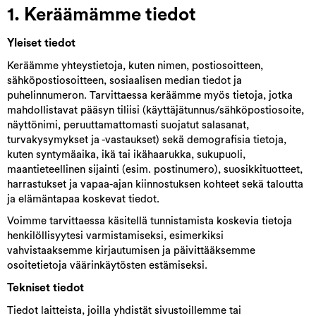
1. Keräämämme tiedot
Yleiset tiedot
Keräämme yhteystietoja, kuten nimen, postiosoitteen,
sähköpostiosoitteen, sosiaalisen median tiedot ja
puhelinnumeron. Tarvittaessa keräämme myös tietoja, jotka
mahdollistavat pääsyn tiliisi (käyttäjätunnus/sähköpostiosoite,
näyttönimi, peruuttamattomasti suojatut salasanat,
turvakysymykset ja -vastaukset) sekä demografisia tietoja,
kuten syntymäaika, ikä tai ikähaarukka, sukupuoli,
maantieteellinen sijainti (esim. postinumero), suosikkituotteet,
harrastukset ja vapaa-ajan kiinnostuksen kohteet sekä taloutta
ja elämäntapaa koskevat tiedot.
Voimme tarvittaessa käsitellä tunnistamista koskevia tietoja
henkilöllisyytesi varmistamiseksi, esimerkiksi
vahvistaaksemme kirjautumisen ja päivittääksemme
osoitetietoja väärinkäytösten estämiseksi.
Tekniset tiedot
Tiedot laitteista, joilla yhdistät sivustoillemme tai