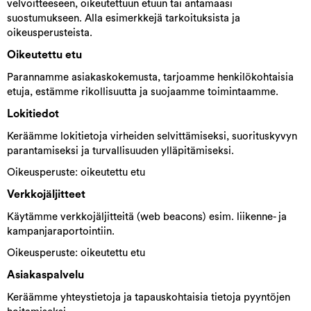
velvoitteeseen, oikeutettuun etuun tai antamaasi
suostumukseen. Alla esimerkkejä tarkoituksista ja
oikeusperusteista.
Oikeutettu etu
Parannamme asiakaskokemusta, tarjoamme henkilökohtaisia
etuja, estämme rikollisuutta ja suojaamme toimintaamme.
Lokitiedot
Keräämme lokitietoja virheiden selvittämiseksi, suorituskyvyn
parantamiseksi ja turvallisuuden ylläpitämiseksi.
Oikeusperuste: oikeutettu etu
Verkkojäljitteet
Käytämme verkkojäljitteitä (web beacons) esim. liikenne- ja
kampanjaraportointiin.
Oikeusperuste: oikeutettu etu
Asiakaspalvelu
Keräämme yhteystietoja ja tapauskohtaisia tietoja pyyntöjen