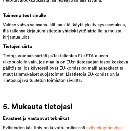
tietoturvaloukkauksista lain edellyttämällä tavalla.
Toimenpiteet sinulle
Valitse vahva salasana, älä jaa sitä, käytä yksityisyysasetuksia,
älä tallenna kirjautumistietoja yhteiskäyttölaitteille ja muista
kirjautua ulos.
Tietojen siirto
Tietoja voidaan siirtää ja/tai tallentaa EU/ETA-alueen
ulkopuolelle vain, jos maalla on EU:n tietosuojan tasoa koskeva
päätös tai jos käytössä ovat EU-komission mallilausekkeet tai
muut lainmukaiset suojatoimet. Lisätietoja EU-komission ja
Tietosuojavaltuutetun toimiston sivuilta.
5. Mukauta tietojasi
Evästeet ja vastaavat tekniikat
Evästeiden käsittely on kuvattu erillisessä
evästekäytännössä
.