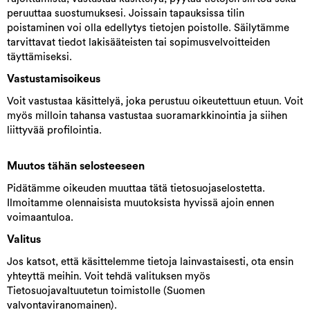
peruuttaa suostumuksesi. Joissain tapauksissa tilin
poistaminen voi olla edellytys tietojen poistolle. Säilytämme
tarvittavat tiedot lakisääteisten tai sopimusvelvoitteiden
täyttämiseksi.
Vastustamisoikeus
Voit vastustaa käsittelyä, joka perustuu oikeutettuun etuun. Voit
myös milloin tahansa vastustaa suoramarkkinointia ja siihen
liittyvää profilointia.
Muutos tähän selosteeseen
Pidätämme oikeuden muuttaa tätä tietosuojaselostetta.
Ilmoitamme olennaisista muutoksista hyvissä ajoin ennen
voimaantuloa.
Valitus
Jos katsot, että käsittelemme tietoja lainvastaisesti, ota ensin
yhteyttä meihin. Voit tehdä valituksen myös
Tietosuojavaltuutetun toimistolle (Suomen
valvontaviranomainen).