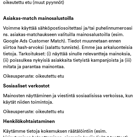
oikeutettu etu (muut pyynnöt)
Asiakas-match mainosalustoilla
Voimme käyttää sähköpostiosoitettasi ja/tai puhelinnumeroasi
ns. asiakas-matchaukseen valituilla mainosalustoilla (esim.
Google Ads Customer Match). Tiedot muunnetaan ennen
siirtoa hash-arvoksi (salattu tunniste). Emme jaa arkaluonteisia
tietoja. Tarkoitukset: (i) näyttää sinulle relevantteja mainoksia,
(ii) poissulkea nykyisiä asiakkaita tietyistä kampanjoista ja (iii)
mitata ja parantaa mainontaa.
Oikeusperuste: oikeutettu etu
Sosiaaliset verkostot
Mainosten näyttäminen ja viestintä sosiaalisissa verkoissa, kun
käytät niiden toimintoja.
Oikeusperuste: oikeutettu etu
Henkilökohtaistaminen
Käytämme tietoja kokemuksen räätälöintiin (esim.