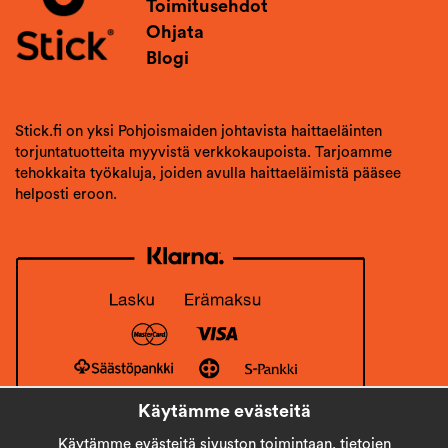
Toimitusehdot
Ohjata
Blogi
Stick.fi on yksi Pohjoismaiden johtavista haittaeläinten
torjuntatuotteita myyvistä verkkokaupoista. Tarjoamme
tehokkaita työkaluja, joiden avulla haittaeläimistä pääsee
helposti eroon.
Käytämme evästeitä
Käytämme evästeitä sivuston toimintaan, tietojen