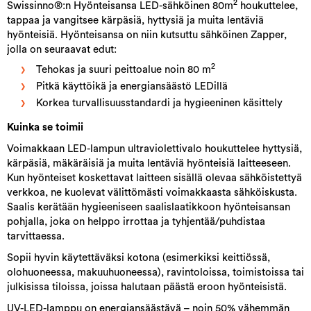
2
Swissinno®:n Hyönteisansa LED-sähköinen 80m
houkuttelee,
tappaa ja vangitsee kärpäsiä, hyttysiä ja muita lentäviä
hyönteisiä. Hyönteisansa on niin kutsuttu sähköinen Zapper,
jolla on seuraavat edut:
2
Tehokas ja suuri peittoalue noin 80 m
Pitkä käyttöikä ja energiansäästö LEDillä
Korkea turvallisuusstandardi ja hygieeninen käsittely
Kuinka se toimii
Voimakkaan LED-lampun ultraviolettivalo houkuttelee hyttysiä,
kärpäsiä, mäkäräisiä ja muita lentäviä hyönteisiä laitteeseen.
Kun hyönteiset koskettavat laitteen sisällä olevaa sähköistettyä
verkkoa, ne kuolevat välittömästi voimakkaasta sähköiskusta.
Saalis kerätään hygieeniseen saalislaatikkoon hyönteisansan
pohjalla, joka on helppo irrottaa ja tyhjentää/puhdistaa
tarvittaessa.
Sopii hyvin käytettäväksi kotona (esimerkiksi keittiössä,
olohuoneessa, makuuhuoneessa), ravintoloissa, toimistoissa tai
julkisissa tiloissa, joissa halutaan päästä eroon hyönteisistä.
UV-LED-lamppu on energiansäästävä – noin 50% vähemmän