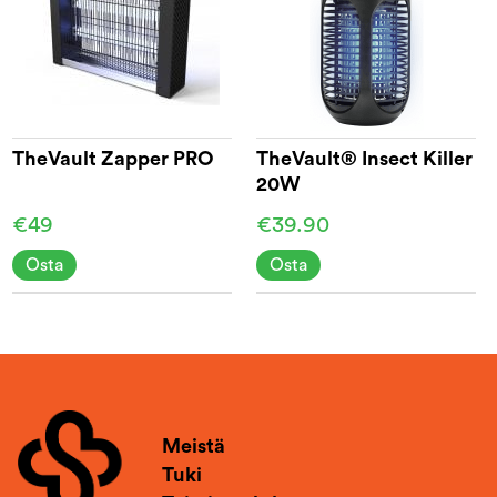
TheVault Zapper PRO
TheVault® Insect Killer
20W
€49
€39.90
Osta
Osta
Meistä
Tuki