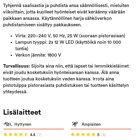
Tyhjennä saalisastia ja puhdista ansa säännöllisesti, mieluiten
viikoittain, jotta kuolleet hyönteiset eivät keräänny väärään
paikkaan ansassa. Käytännöllinen harja sähköverkon
puhdistamiseen sisältyy pakkaukseen.
Virta: 220–240 V, 50 Hz, 25 W (suoraan pistorasiaan)
Lampun tyyppi: 2x 12 W LED (käyttöikä noin 10 000
tuntia)
Verkon jännite: 1800 V
Turvallisuus:
Sijoita aina niin, että lapset tai lemmikkieläimet
eivät joudu kosketuksiin hyönteisansan kanssa. Älä anna
tuotteen joutua kosketuksiin veden kanssa. Irrota aina
pistotulppa pistorasiasta puhdistuksen tai tuotteen käsittelyn
yhteydessä.
Lisälaitteet
Hyttynen
Ampiainen
4.4
(7)
5
(4)