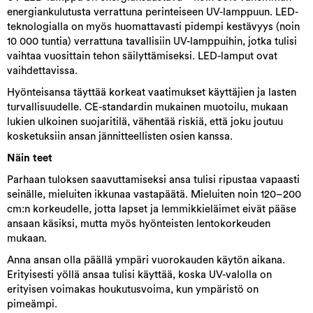
energiankulutusta verrattuna perinteiseen UV-lamppuun. LED-
teknologialla on myös huomattavasti pidempi kestävyys (noin
10 000 tuntia) verrattuna tavallisiin UV-lamppuihin, jotka tulisi
vaihtaa vuosittain tehon säilyttämiseksi. LED-lamput ovat
vaihdettavissa.
Hyönteisansa täyttää korkeat vaatimukset käyttäjien ja lasten
turvallisuudelle. CE-standardin mukainen muotoilu, mukaan
lukien ulkoinen suojaritilä, vähentää riskiä, että joku joutuu
kosketuksiin ansan jännitteellisten osien kanssa.
Näin teet
Parhaan tuloksen saavuttamiseksi ansa tulisi ripustaa vapaasti
seinälle, mieluiten ikkunaa vastapäätä. Mieluiten noin 120–200
cm:n korkeudelle, jotta lapset ja lemmikkieläimet eivät pääse
ansaan käsiksi, mutta myös hyönteisten lentokorkeuden
mukaan.
Anna ansan olla päällä ympäri vuorokauden käytön aikana.
Erityisesti yöllä ansaa tulisi käyttää, koska UV-valolla on
erityisen voimakas houkutusvoima, kun ympäristö on
pimeämpi.