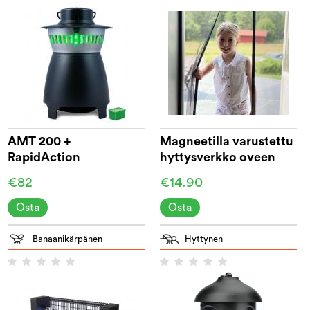
AMT 200 +
Magneetilla varustettu
RapidAction
hyttysverkko oveen
210 cm
€82
€14.90
Osta
Osta
Banaanikärpänen
Hyttynen