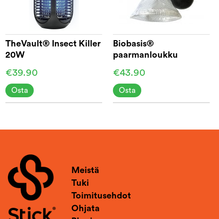
TheVault® Insect Killer
Biobasis®
20W
paarmanloukku
€39.90
€43.90
Osta
Osta
Meistä
Tuki
Toimitusehdot
Ohjata