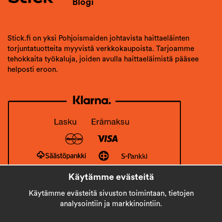
Blogi
Stick.fi on yksi Pohjoismaiden johtavista haittaeläinten
torjuntatuotteita myyvistä verkkokaupoista. Tarjoamme
tehokkaita työkaluja, joiden avulla haittaeläimistä pääsee
helposti eroon.
Käytämme evästeitä
Käytämme evästeitä sivuston toimintaan, tietojen
analysointiin ja markkinointiin.