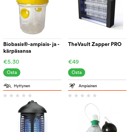
Biobasis®-ampiais- ja -
TheVault Zapper PRO
kärpäsansa
€5.30
€49
Osta
Osta
Hyttynen
Ampiainen