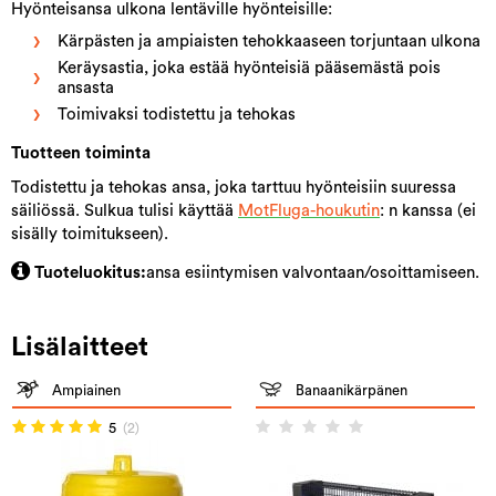
Hyönteisansa ulkona lentäville hyönteisille:
Kärpästen ja ampiaisten tehokkaaseen torjuntaan ulkona
Keräysastia, joka estää hyönteisiä pääsemästä pois
ansasta
Toimivaksi todistettu ja tehokas
Tuotteen toiminta
Todistettu ja tehokas ansa, joka tarttuu hyönteisiin suuressa
säiliössä. Sulkua tulisi käyttää
MotFluga-houkutin
: n kanssa (ei
sisälly toimitukseen).
Tuoteluokitus:
ansa esiintymisen valvontaan/osoittamiseen.
Lisälaitteet
Ampiainen
Banaanikärpänen
5
(2)