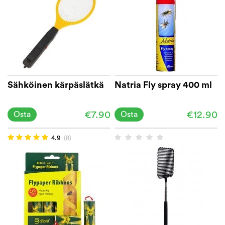
Sähköinen kärpäslätkä
Natria Fly spray 400 ml
€7.90
€12.90
Osta
Osta
4.9
(8)