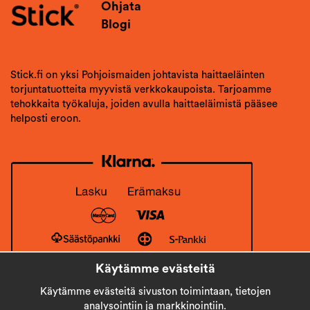
Ohjata
Blogi
Stick.fi on yksi Pohjoismaiden johtavista haittaeläinten
torjuntatuotteita myyvistä verkkokaupoista. Tarjoamme
tehokkaita työkaluja, joiden avulla haittaeläimistä pääsee
helposti eroon.
Käytämme evästeitä
Käytämme evästeitä sivuston toimintaan, tietojen
analysointiin ja markkinointiin.