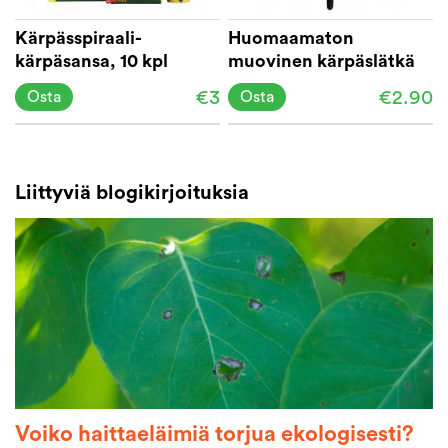
Kärpässpiraali-
Huomaamaton
kärpäsansa, 10 kpl
muovinen kärpäslätkä
pakkaus
€3
€2.90
Osta
Osta
Liittyviä blogikirjoituksia
Voiko haittaeläimiä torjua ekologisesti?