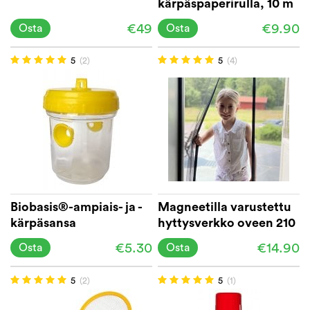
kärpäspaperirulla, 10 m
€49
€9.90
Osta
Osta
5
(2)
5
(4)
Biobasis®-ampiais- ja -
Magneetilla varustettu
kärpäsansa
hyttysverkko oveen 210
cm
€5.30
€14.90
Osta
Osta
5
(2)
5
(1)