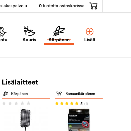
0
tuotetta ostoskorissa
siakaspalvelu
intu
Kauris
Kärpänen
Lisää
Lisälaitteet
Kärpänen
Banaanikärpänen
5
(1)