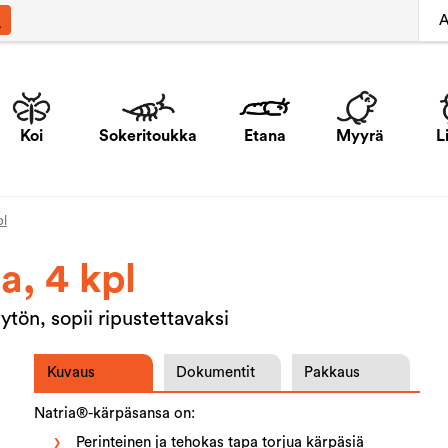
A
Koi
Sokeritoukka
Etana
Myyrä
L
pl
, 4 kpl
ytön, sopii ripustettavaksi
Kuvaus
Dokumentit
Pakkaus
Natria®-kärpäsansa on:
Perinteinen ja tehokas tapa torjua kärpäsiä