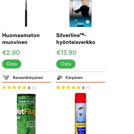
Huomaamaton
Silverline™-
muovinen
hyönteisverkko
kärpäslätkä
siitepölysuojalla
€2.90
€13.90
Osta
Osta
Banaanikärpänen
Kärpänen
5
(2)
5
(1)