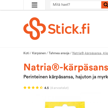
Koti
/
Kärpänen
/
Tahmea ansoja
/
Natria®-kärpäsansa, 4 k
Natria®-kärpäsansa
Perinteinen kärpäsansa, hajuton ja myrk
4.5
(4 arvostelut)