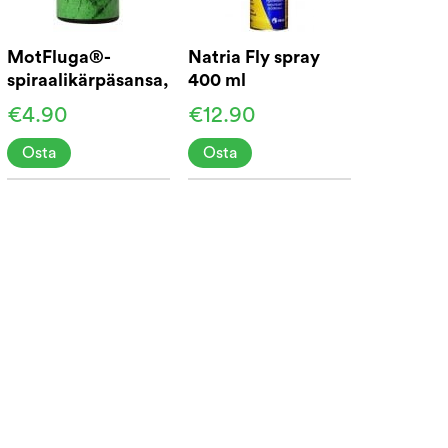
MotFluga®-
Natria Fly spray
spiraalikärpäsansa,
400 ml
4 kpl pakkaus
€4.90
€12.90
Osta
Osta