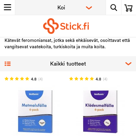
Kätevät feromoniansat, jotka sekä ehkäisevät, osoittavat että
vangitsevat vaatekoita, turkiskoita ja muita koita.
4.8
(4)
4.8
(4)