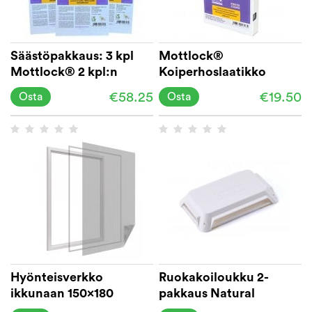
Säästöpakkaus: 3 kpl
Mottlock®
Mottlock® 2 kpl:n
Koiperhoslaatikko
täyttöpakkausta
liima-ansa
€58.25
€19.50
Osta
Osta
Hyönteisverkko
Ruokakoiloukku 2-
ikkunaan 150x180
pakkaus Natural
jaettava
Control™