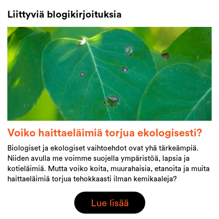
Liittyviä blogikirjoituksia
Voiko haittaeläimiä torjua ekologisesti?
Biologiset ja ekologiset vaihtoehdot ovat yhä tärkeämpiä.
Niiden avulla me voimme suojella ympäristöä, lapsia ja
kotieläimiä. Mutta voiko koita, muurahaisia, etanoita ja muita
haittaeläimiä torjua tehokkaasti ilman kemikaaleja?
Lue lisää