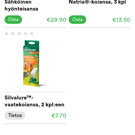
Sähköinen
Natria®-koiansa, 3 kpl
hyönteisansa
"sisätiloihin" Swissinno
€29.90
€13.50
Osta
Osta
Silvalure™-
vaatekoiansa, 2 kpl:een
pakkaus
€7.70
Tietoa