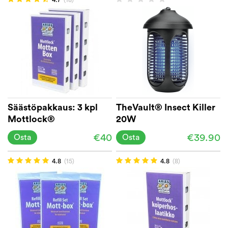
Säästöpakkaus: 3 kpl
TheVault® Insect Killer
Mottlock®
20W
Koiperhoslaatikko
€40
€39.90
Osta
Osta
4.8
(15)
4.8
(8)