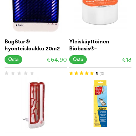
BugStar®
Yleiskäyttöinen
hyönteisloukku 20m2
Biobasis®-
hyönteisteippi, 10 m
€64.90
€13
Osta
Osta
5
(3)