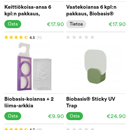
Keittiökoisa-ansa 6
Vaatekoiansa 6 kpl:n
kpl:n pakkaus,
pakkaus, Biobasis®
Biobasis®
€17.90
€17.90
Osta
Tietoa
4.5
(11)
Biobasis-koiansa + 2
Biobasis® Sticky UV
liima-arkkia
Trap
€9.90
€24.90
Osta
Osta
4.7
(18)