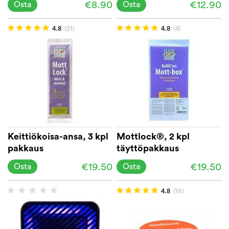
€8.90
€12.90
Osta
Osta
4.8
(21)
4.8
(4)
Keittiökoisa-ansa, 3 kpl
Mottlock®, 2 kpl
pakkaus
täyttöpakkaus
€19.50
€19.50
Osta
Osta
4.8
(16)