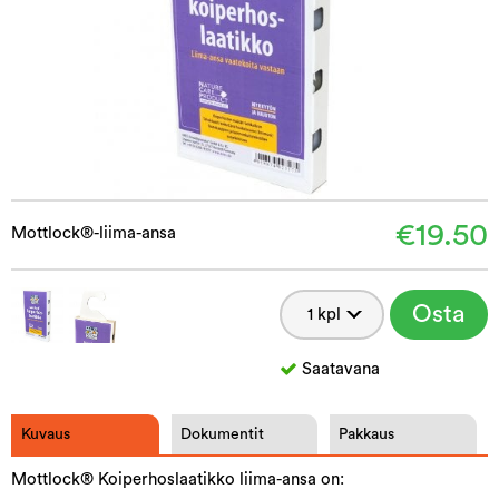
€19.50
Mottlock®-liima-ansa
Osta
Saatavana
Kuvaus
Dokumentit
Pakkaus
Mottlock® Koiperhoslaatikko liima-ansa on: