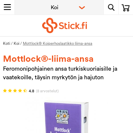
Koti
/
Koi
/
Mottlock® Koiperhoslaatikko liima-ansa
Mottlock®-liima-ansa
Feromonipohjainen ansa turkiskuoriaisille ja
vaatekoille, täysin myrkytön ja hajuton
4.8
(8 arvostelut)