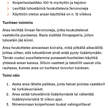
Koiperhoslaatikko 100 % myrkytön ja hajuton
Levittää tuhoeläimiä houkuttelevia feromoneja
Käyttöön otetun ansan käyttöikä on n. 12 viikkoa
Tuotteen toiminta
Ansa levittää ilmaan feromoneja, jotka houkuttelevat
vaatekoita puoleensa. Rasia sisältää liimapaperia, johon
tuhoeläin jää kiinni.
Ansa houkuttelee ainoastaan koiraita, mikä pitkällä aikavälillä
johtaa siihen, että tuhoeläimet eivät enää pysty lisääntymään.
Tämän vuoksi suosittelemme punaseetrituotteiden käyttöä
yhdessä ansan kanssa. Silloin vaatteet ja tekstiilit saavat olla
rauhassa, kunnes ansa on tuottanut toivotun tuloksen.
Toimi näin
Aseta ansa lähelle paikkaa, josta haluat poistaa vaatekoit
tai turkiskuoriaiset.
Ansa estää tuhoeläimiä lisääntymästä tai vähentää
lisääntymisriskiä 12 viikon ajan.
Nimenomaan koiperhosen toukat vahingoittavat