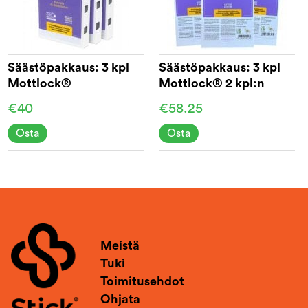
Säästöpakkaus: 3 kpl
Säästöpakkaus: 3 kpl
Mottlock®
Mottlock® 2 kpl:n
Koiperhoslaatikko
täyttöpakkausta
€40
€58.25
Osta
Osta
Meistä
Tuki
Toimitusehdot
Ohjata