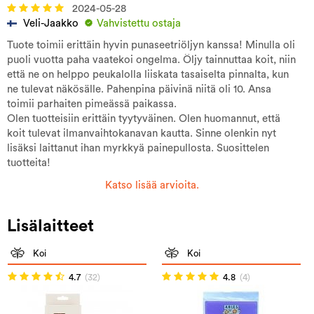
2024-05-28
Veli-Jaakko
Vahvistettu ostaja
Tuote toimii erittäin hyvin punaseetriöljyn kanssa! Minulla oli
puoli vuotta paha vaatekoi ongelma. Öljy tainnuttaa koit, niin
että ne on helppo peukalolla liiskata tasaiselta pinnalta, kun
ne tulevat näkösälle. Pahenpina päivinä niitä oli 10. Ansa
toimii parhaiten pimeässä paikassa.
Olen tuotteisiin erittäin tyytyväinen. Olen huomannut, että
koit tulevat ilmanvaihtokanavan kautta. Sinne olenkin nyt
lisäksi laittanut ihan myrkkyä painepullosta. Suosittelen
tuotteita!
Katso lisää arvioita.
Lisälaitteet
Koi
Koi
4.7
(32)
4.8
(4)