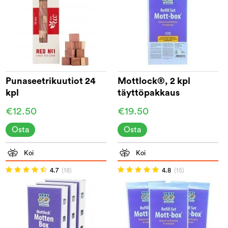
Punaseetrikuutiot 24
Mottlock®, 2 kpl
kpl
täyttöpakkaus
€12.50
€19.50
Osta
Osta
Koi
Koi
4.7
(18)
4.8
(15)