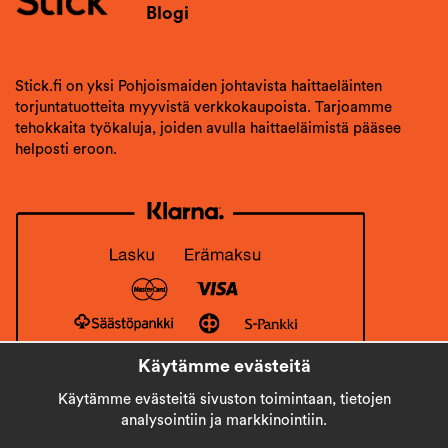
Blogi
Stick.fi on yksi Pohjoismaiden johtavista haittaeläinten
torjuntatuotteita myyvistä verkkokaupoista. Tarjoamme
tehokkaita työkaluja, joiden avulla haittaeläimistä pääsee
helposti eroon.
Käytämme evästeitä
Käytämme evästeitä sivuston toimintaan, tietojen
analysointiin ja markkinointiin.