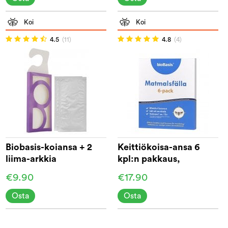
Koi
Koi
4.5
(11)
4.8
(4)
Biobasis-koiansa + 2
Keittiökoisa-ansa 6
liima-arkkia
kpl:n pakkaus,
Biobasis®
€9.90
€17.90
Osta
Osta