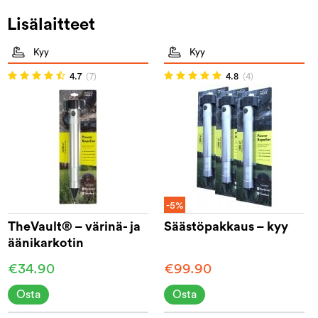
Lisälaitteet
Kyy
Kyy
4.7
(7)
4.8
(4)
-5%
TheVault® – värinä- ja
Säästöpakkaus – kyy
äänikarkotin
€34.90
€99.90
Osta
Osta