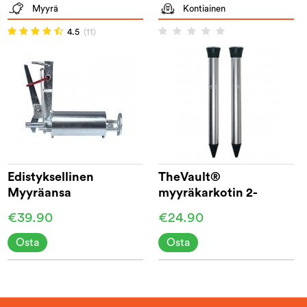
Myyrä
Kontiainen
4.5
(11)
Edistyksellinen
TheVault®
Myyräansa
myyräkarkotin 2-
pakkaus
€39.90
€24.90
Osta
Osta