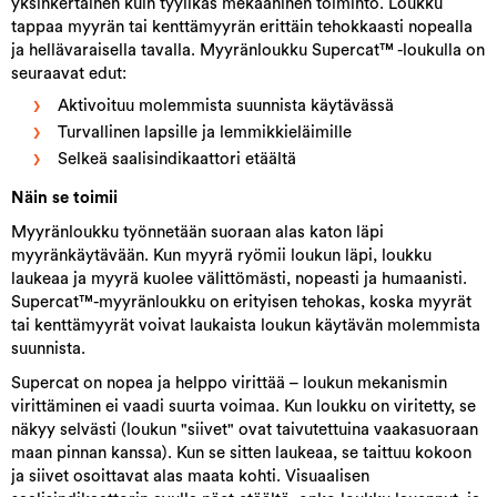
yksinkertainen kuin tyylikäs mekaaninen toiminto. Loukku
tappaa myyrän tai kenttämyyrän erittäin tehokkaasti nopealla
ja hellävaraisella tavalla. Myyränloukku Supercat™ -loukulla on
seuraavat edut:
Aktivoituu molemmista suunnista käytävässä
Turvallinen lapsille ja lemmikkieläimille
Selkeä saalisindikaattori etäältä
Näin se toimii
Myyränloukku työnnetään suoraan alas katon läpi
myyränkäytävään. Kun myyrä ryömii loukun läpi, loukku
laukeaa ja myyrä kuolee välittömästi, nopeasti ja humaanisti.
Supercat™-myyränloukku on erityisen tehokas, koska myyrät
tai kenttämyyrät voivat laukaista loukun käytävän molemmista
suunnista.
Supercat on nopea ja helppo virittää – loukun mekanismin
virittäminen ei vaadi suurta voimaa. Kun loukku on viritetty, se
näkyy selvästi (loukun "siivet" ovat taivutettuina vaakasuoraan
maan pinnan kanssa). Kun se sitten laukeaa, se taittuu kokoon
ja siivet osoittavat alas maata kohti. Visuaalisen