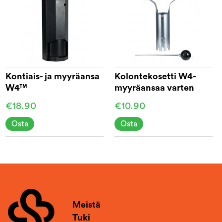
Kontiais- ja myyräansa
Kolontekosetti W4-
W4™
myyräansaa varten
€18.90
€10.90
Osta
Osta
Meistä
Tuki