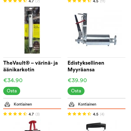
4.7
(7)
4.5
(11)
TheVault® – värinä- ja
Edistyksellinen
äänikarkotin
Myyräansa
€34.90
€39.90
Osta
Osta
Kontiainen
Kontiainen
4.7
(3)
4.5
(4)