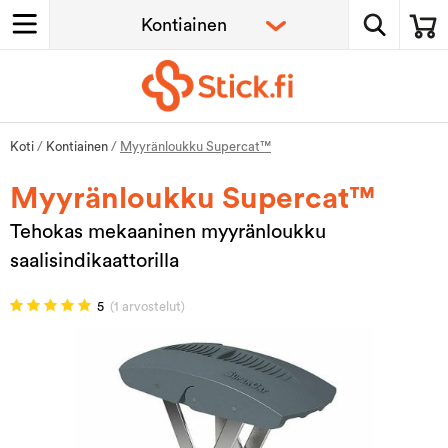
Koti
/
Kontiainen
/
Myyränloukku Supercat™
Myyränloukku Supercat™
Tehokas mekaaninen myyränloukku
saalisindikaattorilla
5
(1 arvostelut)