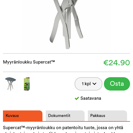
€24.90
Myyränloukku Supercat™
Osta
Saatavana
Kuvaus
Dokumentit
Pakkaus
Supercat™-myyränloukku on patentoitu tuote, jossa on yhtä