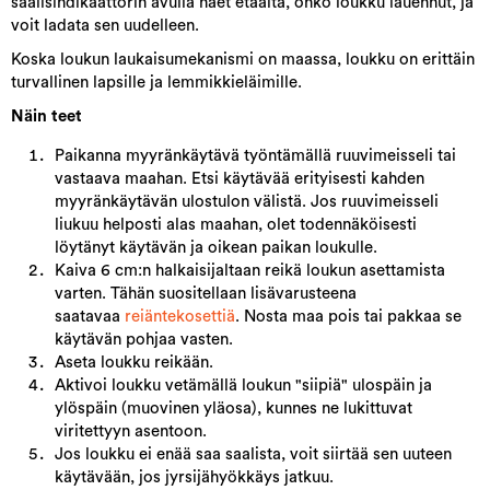
saalisindikaattorin avulla näet etäältä, onko loukku lauennut, ja
voit ladata sen uudelleen.
Koska loukun laukaisumekanismi on maassa, loukku on erittäin
turvallinen lapsille ja lemmikkieläimille.
Näin teet
Paikanna myyränkäytävä työntämällä ruuvimeisseli tai
vastaava maahan. Etsi käytävää erityisesti kahden
myyränkäytävän ulostulon välistä. Jos ruuvimeisseli
liukuu helposti alas maahan, olet todennäköisesti
löytänyt käytävän ja oikean paikan loukulle.
Kaiva 6 cm:n halkaisijaltaan reikä loukun asettamista
varten. Tähän suositellaan lisävarusteena
saatavaa
reiäntekosettiä
. Nosta maa pois tai pakkaa se
käytävän pohjaa vasten.
Aseta loukku reikään.
Aktivoi loukku vetämällä loukun "siipiä" ulospäin ja
ylöspäin (muovinen yläosa), kunnes ne lukittuvat
viritettyyn asentoon.
Jos loukku ei enää saa saalista, voit siirtää sen uuteen
käytävään, jos jyrsijähyökkäys jatkuu.