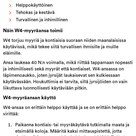
Helppokäyttöinen
Tehokas ja kestävä
Turvallinen ja inhimillinen
Näin W4-myyräansa toimii
W4 torjuu myyriä ja kontiaisia suoraan niiden maanalaisissa
käytävissä, mikä tekee siitä turvallisen ihmisille ja muille
eläimille.
Ansa laukeaa 40 N:n voimalla, mikä riittää tappamaan nopeasti
ja inhimillisesti sekä myyrät että kontiaiset. W4-ansassa on
läpimenoaukko, joten jyrsijät laukaisevat sen kulkiessaan
käytävässään. Houkuttimia ei tarvita, sillä jyrsijöiden on vain
liikuttava luonnollisesti käytäviään pitkin.
W4-myyräansan käyttö
W4-ansaa on erittäin helppo käyttää ja se on erittäin helppo
virittää:
Paikanna kontiais- tai myyräkäytävä tutkimalla maata ja
etsimällä koloja. Määritä kaksi mittauspistettä, jotta