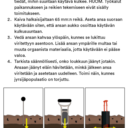
tiedät, mihin suuntaan käytävä kulkee. HUOM. Työkalut
paikannukseen ja reikien tekemiseen eivät sisälly
toimitukseen.
Kaiva halkaisijaltaan 65 mm:n reikä. Aseta ansa suoraan
käytävään siten, että ansan aukko osoittaa käytävän
kulkusuuntaan.
Vedä ansan kahvaa ylöspäin, kunnes se lukittuu
viritettyyn asentoon. Lisää ansan ympärille multaa tai
muuta orgaanista materiaalia, jotta käytävään ei pääse
valoa.
Tarkista säännöllisesti, onko loukkuun jäänyt jotakin.
Ansaan jäänyt eläin hävitetään, minkä jälkeen ansa
viritetään ja asetetaan uudelleen. Toimi näin, kunnes
jyrsijäpopulaatio on torjuttu.