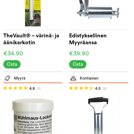
TheVault® – värinä- ja
Edistyksellinen
äänikarkotin
Myyräansa
€34.90
€39.90
Osta
Osta
Myyrä
Kontiainen
4.8
(4)
4.5
(4)