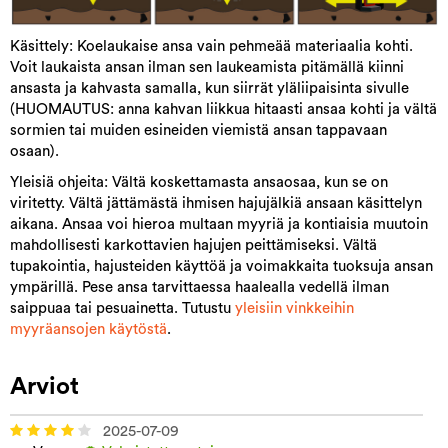
Käsittely: Koelaukaise ansa vain pehmeää materiaalia kohti.
Voit laukaista ansan ilman sen laukeamista pitämällä kiinni
ansasta ja kahvasta samalla, kun siirrät yläliipaisinta sivulle
(HUOMAUTUS: anna kahvan liikkua hitaasti ansaa kohti ja vältä
sormien tai muiden esineiden viemistä ansan tappavaan
osaan).
Yleisiä ohjeita: Vältä koskettamasta ansaosaa, kun se on
viritetty. Vältä jättämästä ihmisen hajujälkiä ansaan käsittelyn
aikana. Ansaa voi hieroa multaan myyriä ja kontiaisia muutoin
mahdollisesti karkottavien hajujen peittämiseksi. Vältä
tupakointia, hajusteiden käyttöä ja voimakkaita tuoksuja ansan
ympärillä. Pese ansa tarvittaessa haalealla vedellä ilman
saippuaa tai pesuainetta. Tutustu
yleisiin vinkkeihin
myyräansojen käytöstä
.
Arviot
2025-07-09