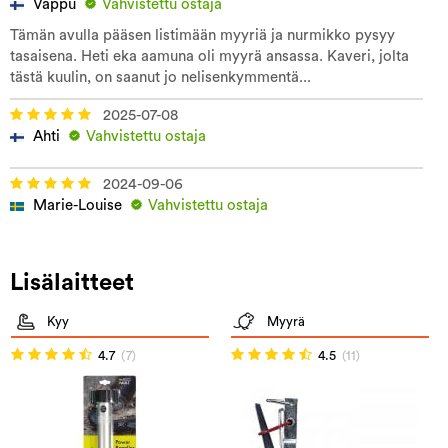
Vappu
Vahvistettu ostaja
Tämän avulla pääsen listimään myyriä ja nurmikko pysyy
tasaisena. Heti eka aamuna oli myyrä ansassa. Kaveri, jolta
tästä kuulin, on saanut jo nelisenkymmentä...
2025-07-08
Ahti
Vahvistettu ostaja
2024-09-06
Marie-Louise
Vahvistettu ostaja
Lisälaitteet
Kyy
Myyrä
4.7
(7)
4.5
(11)