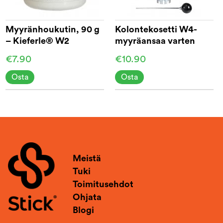
Myyränhoukutin, 90 g
Kolontekosetti W4-
– Kieferle® W2
myyräansaa varten
€7.90
€10.90
Osta
Osta
Meistä
Tuki
Toimitusehdot
Ohjata
Blogi