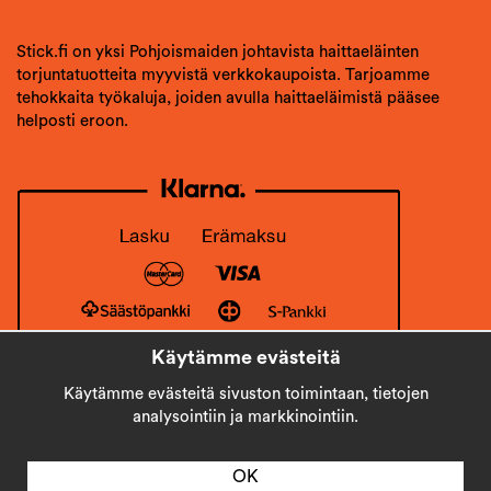
Stick.fi on yksi Pohjoismaiden johtavista haittaeläinten
torjuntatuotteita myyvistä verkkokaupoista. Tarjoamme
tehokkaita työkaluja, joiden avulla haittaeläimistä pääsee
helposti eroon.
Käytämme evästeitä
Käytämme evästeitä sivuston toimintaan, tietojen
analysointiin ja markkinointiin.
OK