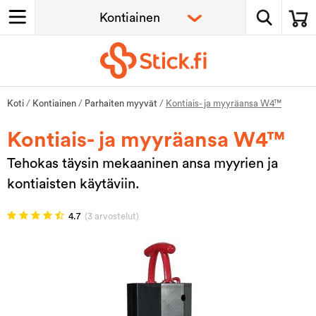
Koti
/
Kontiainen
/
Parhaiten myyvät
/
Kontiais- ja myyräansa W4™
Kontiais- ja myyräansa W4™
Tehokas täysin mekaaninen ansa myyrien ja
kontiaisten käytäviin.
4.7
(3 arvostelut)