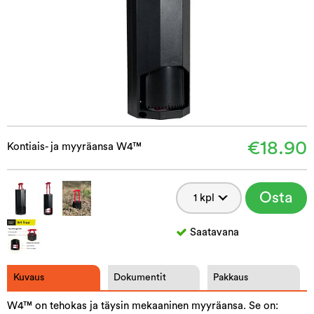
€18.90
Kontiais- ja myyräansa W4™
Osta
Saatavana
Kuvaus
Dokumentit
Pakkaus
W4™ on tehokas ja täysin mekaaninen myyräansa. Se on: