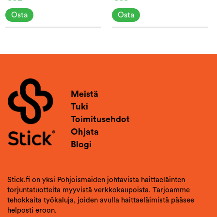
Osta
Osta
Meistä
Tuki
Toimitusehdot
Ohjata
Blogi
Stick.fi on yksi Pohjoismaiden johtavista haittaeläinten
torjuntatuotteita myyvistä verkkokaupoista. Tarjoamme
tehokkaita työkaluja, joiden avulla haittaeläimistä pääsee
helposti eroon.