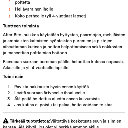
poltetta
Hellävarainen iholle
Koko perheelle (yli 4-vuotiaat lapset)
Tuotteen toiminta
After Bite -puikkoa käytetään hyttysten, paarmojen, mehiläisten
ja ampiaisten kaltaisten hyönteisten puremien ja pistojen
aiheuttaman kutinan ja polton helpottamiseen sekä nokkosten
ja maneettien polttamien hoitoon.
Painetaan suoraan pureman päälle, helpottaa kutinaa nopeasti.
Aikuisille ja yli 4-vuotiaille lapsille.
Toimi näin
Ravista pakkausta hyvin ennen käyttöä.
Levitä suoraan ärtyneelle ihoalueelle.
Älä peitä hoidettua aluetta ennen kuivumista.
Jos kutina ei poistu tai palaa, hoito voidaan toistaa.
Tärkeää tuotetietoa:
Vältettävä kosketusta suun ja silmien
kanssa. Älä käytä, jos olet yliherkkä ammoniakille.