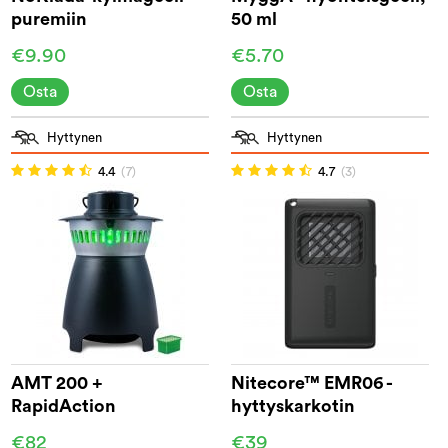
puremiin
50 ml
€9.90
€5.70
Osta
Osta
Hyttynen
Hyttynen
4.4
(7)
4.7
(3)
AMT 200 +
Nitecore™ EMR06 -
RapidAction
hyttyskarkotin
€82
€39