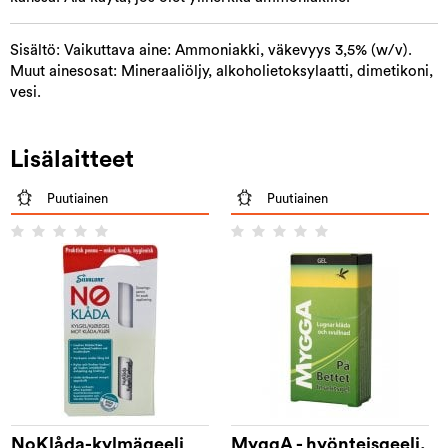
Sisältö: Vaikuttava aine: Ammoniakki, väkevyys 3,5% (w/v).
Muut ainesosat: Mineraaliöljy, alkoholietoksylaatti, dimetikoni,
vesi.
Lisälaitteet
Puutiainen
Puutiainen
NoKlåda-kylmägeeli
MyggA - hyönteisgeeli,