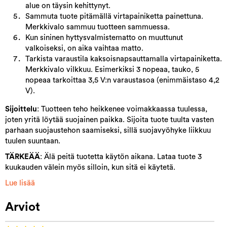
alue on täysin kehittynyt.
Sammuta tuote pitämällä virtapainiketta painettuna.
Merkkivalo sammuu tuotteen sammuessa.
Kun sininen hyttysvalmistematto on muuttunut
valkoiseksi, on aika vaihtaa matto.
Tarkista varaustila kaksoisnapsauttamalla virtapainiketta.
Merkkivalo vilkkuu. Esimerkiksi 3 nopeaa, tauko, 5
nopeaa tarkoittaa 3,5 V:n varaustasoa (enimmäistaso 4,2
V).
Sijoittelu
: Tuotteen teho heikkenee voimakkaassa tuulessa,
joten yritä löytää suojainen paikka. Sijoita tuote tuulta vasten
parhaan suojaustehon saamiseksi, sillä suojavyöhyke liikkuu
tuulen suuntaan.
TÄRKEÄÄ
: Älä peitä tuotetta käytön aikana. Lataa tuote 3
kuukauden välein myös silloin, kun sitä ei käytetä.
Lue lisää
Arviot