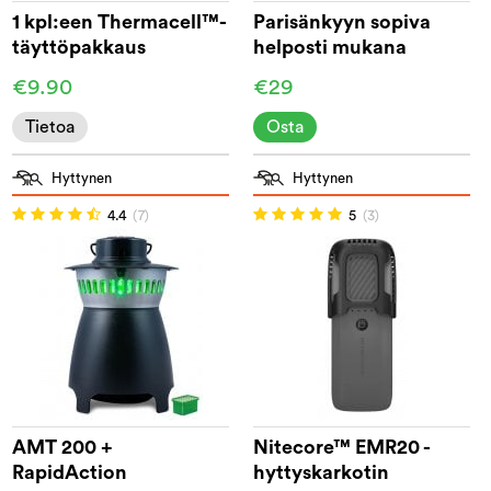
1 kpl:een Thermacell™-
Parisänkyyn sopiva
täyttöpakkaus
helposti mukana
kulkeva hyttysverkko
€9.90
€29
Tietoa
Osta
Hyttynen
Hyttynen
4.4
(7)
5
(3)
AMT 200 +
Nitecore™ EMR20 -
RapidAction
hyttyskarkotin