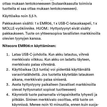
ottaa mukaan lentokoneeseen (butaanikaasulla toimivia
tuotteita ei saa ottaa mukaan lentokoneeseen).
Käyttöaika noin 3,5 h.
Pakkauksen sisältö: 1 x EMR06, 1 x USB-C-latauskaapeli, 1 x
MOLLE-vyökiinnike. HUOM.: Hyttystyynyt eivät sisälly
pakkaukseen. Tuote on yhteensopiva tavallisten markkinoilla
olevien tyynyjen kanssa.
Nitecore EMR06:n käyttäminen:
Lataa USB-C-johdolla. Kun akku latautuu, vihreä
merkkivalo vilkkuu. Kun akku on ladattu täyteen,
merkkivalo palaa vihreänä.
Käyttöaikaa (3,5 tuntia) voi pidentää käyttämällä
varavirtalähdettä. Jos tuotetta käytetään latauksen
aikana, merkkivalo palaa sinisenä.
Aseta hyttystyyny paikalleen (tavalliset markkinoilla
olevat hyttysmatot sopivat tuotteeseen)
Käynnistä tuote painamalla virtapainiketta lyhyesti ja
pitkään. Sininen merkkivalo osoittaa, että tuote on
käynnissä. Menee noin 10 minuuttia, ennen kuin suoja-