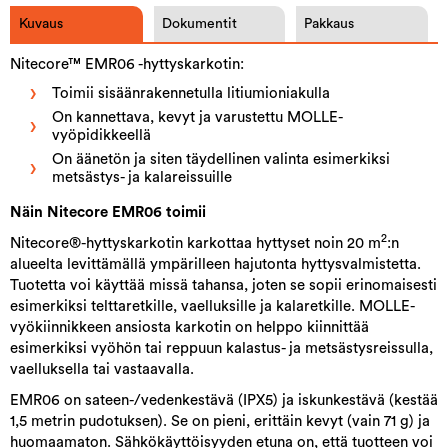
Kuvaus
Dokumentit
Pakkaus
Nitecore™ EMR06 -hyttyskarkotin:
Toimii sisäänrakennetulla litiumioniakulla
On kannettava, kevyt ja varustettu MOLLE-
vyöpidikkeellä
On äänetön ja siten täydellinen valinta esimerkiksi
metsästys- ja kalareissuille
Näin Nitecore EMR06 toimii
2
Nitecore®-hyttyskarkotin karkottaa hyttyset noin 20 m
:n
alueelta levittämällä ympärilleen hajutonta hyttysvalmistetta.
Tuotetta voi käyttää missä tahansa, joten se sopii erinomaisesti
esimerkiksi telttaretkille, vaelluksille ja kalaretkille. MOLLE-
vyökiinnikkeen ansiosta karkotin on helppo kiinnittää
esimerkiksi vyöhön tai reppuun kalastus- ja metsästysreissulla,
vaelluksella tai vastaavalla.
EMR06 on sateen-/vedenkestävä (IPX5) ja iskunkestävä (kestää
1,5 metrin pudotuksen). Se on pieni, erittäin kevyt (vain 71 g) ja
huomaamaton. Sähkökäyttöisyyden etuna on, että tuotteen voi