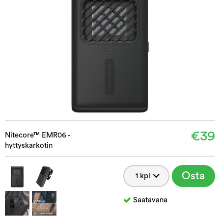
€39
Nitecore™ EMR06 -
hyttyskarkotin
Osta
Saatavana