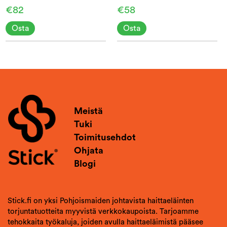
€82
€58
Osta
Osta
Meistä
Tuki
Toimitusehdot
Ohjata
Blogi
Stick.fi on yksi Pohjoismaiden johtavista haittaeläinten
torjuntatuotteita myyvistä verkkokaupoista. Tarjoamme
tehokkaita työkaluja, joiden avulla haittaeläimistä pääsee