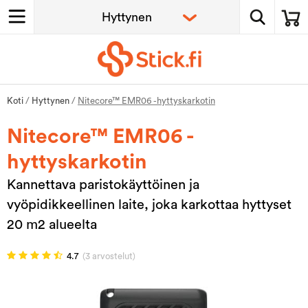
Koti
/
Hyttynen
/
Nitecore™ EMR06 -hyttyskarkotin
Nitecore™ EMR06 -
hyttyskarkotin
Kannettava paristokäyttöinen ja
vyöpidikkeellinen laite, joka karkottaa hyttyset
20 m2 alueelta
4.7
(3 arvostelut)