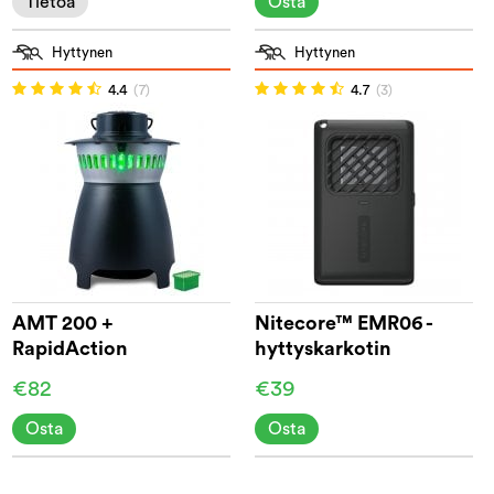
Tietoa
Osta
Hyttynen
Hyttynen
4.4
(7)
4.7
(3)
AMT 200 +
Nitecore™ EMR06 -
RapidAction
hyttyskarkotin
€82
€39
Osta
Osta