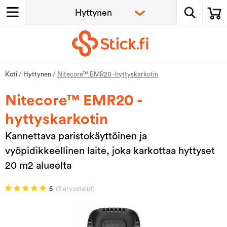
Koti
/
Hyttynen
/
Nitecore™ EMR20 -hyttyskarkotin
Nitecore™ EMR20 -
hyttyskarkotin
Kannettava paristokäyttöinen ja
vyöpidikkeellinen laite, joka karkottaa hyttyset
20 m2 alueelta
5
(3 arvostelut)