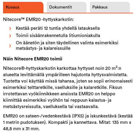
Kuvaus
Dokumentit
Pakkaus
Nitecore™ EMR20 -hyttyskarkotin:
Kestää peräti 12 tuntia yhdellä latauksella
Toimii sisäänrakennetulla litiumioniakulla
On äänetön ja siten täydellinen valinta esimerkiksi
metsästys- ja kalareissuille
Näin Nitecore EMR20 toimii
2
Nitecore®-hyttyskarkotin karkottaa hyttyset noin 20 m
:n
alueelta levittämällä ympärilleen hajutonta hyttysvalmistetta.
Tuotetta voi käyttää missä tahansa, joten se sopii erinomaisesti
esimerkiksi telttaretkille, vaelluksille ja kalaretkille. Fiksun
irrotettavan vyökiinnikkeen ansiosta EMR20 on helppo
kiinnittää esimerkiksi vyöhön tai reppuun kalastus- ja
metsästysreissulla, vaelluksella tai vastaavalla.
EMR20 on sateen-/vedenkestävä (IPX5) ja iskunkestävä (kestää
1 metrin pudotuksen). Kompakti ja kannettava. Mitat: 135 mm x
48,8 mm x 31 mm.