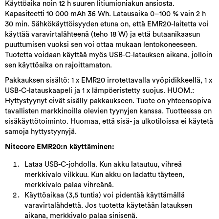
Käyttöaika noin 12 h suuren litiumioniakun ansiosta.
Kapasiteetti 10 000 mAh 36 Wh. Latausaika 0–100 % vain 2 h
30 min. Sähkökäyttöisyyden etuna on, että EMR20-laitetta voi
käyttää varavirtalähteenä (teho 18 W) ja että butaanikaasun
puuttumisen vuoksi sen voi ottaa mukaan lentokoneeseen.
Tuotetta voidaan käyttää myös USB-C-latauksen aikana, jolloin
sen käyttöaika on rajoittamaton.
Pakkauksen sisältö: 1 x EMR20 irrotettavalla vyöpidikkeellä, 1 x
USB-C-latauskaapeli ja 1 x lämpöeristetty suojus. HUOM.:
Hyttystyynyt eivät sisälly pakkaukseen. Tuote on yhteensopiva
tavallisten markkinoilla olevien tyynyjen kanssa. Tuotteessa on
sisäkäyttötoiminto. Huomaa, että sisä- ja ulkotiloissa ei käytetä
samoja hyttystyynyjä.
Nitecore EMR20:n käyttäminen:
Lataa USB-C-johdolla. Kun akku latautuu, vihreä
merkkivalo vilkkuu. Kun akku on ladattu täyteen,
merkkivalo palaa vihreänä.
Käyttöaikaa (3,5 tuntia) voi pidentää käyttämällä
varavirtalähdettä. Jos tuotetta käytetään latauksen
aikana, merkkivalo palaa sinisenä.