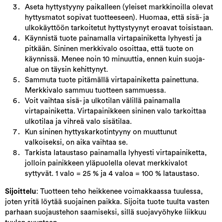
Aseta hyttystyyny paikalleen (yleiset markkinoilla olevat
hyttysmatot sopivat tuotteeseen). Huomaa, että sisä- ja
ulkokäyttöön tarkoitetut hyttystyynyt eroavat toisistaan.
Käynnistä tuote painamalla virtapainiketta lyhyesti ja
pitkään. Sininen merkkivalo osoittaa, että tuote on
käynnissä. Menee noin 10 minuuttia, ennen kuin suoja-
alue on täysin kehittynyt.
Sammuta tuote pitämällä virtapainiketta painettuna.
Merkkivalo sammuu tuotteen sammuessa.
Voit vaihtaa sisä- ja ulkotilan välillä painamalla
virtapainiketta. Virtapainikkeen sininen valo tarkoittaa
ulkotilaa ja vihreä valo sisätilaa.
Kun sininen hyttyskarkotintyyny on muuttunut
valkoiseksi, on aika vaihtaa se.
Tarkista lataustaso painamalla lyhyesti virtapainiketta,
jolloin painikkeen yläpuolella olevat merkkivalot
syttyvät. 1 valo = 25 % ja 4 valoa = 100 % lataustaso.
Sijoittelu
: Tuotteen teho heikkenee voimakkaassa tuulessa,
joten yritä löytää suojainen paikka. Sijoita tuote tuulta vasten
parhaan suojaustehon saamiseksi, sillä suojavyöhyke liikkuu