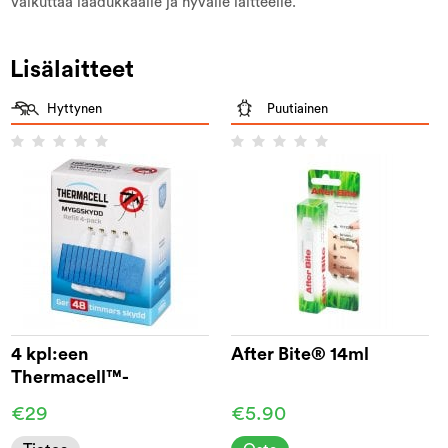
Vaikuttaa laadukkaalle ja hyvälle laitteelle.
Lisälaitteet
Hyttynen
Puutiainen
4 kpl:een
After Bite® 14ml
Thermacell™-
täyttöpakkaus
€29
€5.90