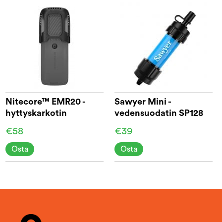
Nitecore™ EMR20 -
Sawyer Mini -
hyttyskarkotin
vedensuodatin SP128
€58
€39
Osta
Osta