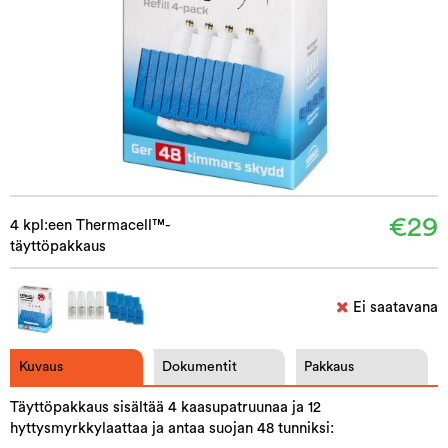
€29
4 kpl:een Thermacell™-
täyttöpakkaus
Ei saatavana
Kuvaus
Dokumentit
Pakkaus
Täyttöpakkaus sisältää 4 kaasupatruunaa ja 12
hyttysmyrkkylaattaa ja antaa suojan 48 tunniksi: