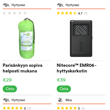
Hyttynen
Hyttynen
4.7
(3)
Parisänkyyn sopiva
Nitecore™ EMR06 -
helposti mukana
hyttyskarkotin
kulkeva hyttysverkko
€29
€39
Osta
Osta
Hyttynen
Muu
5
(3)
5
(3)