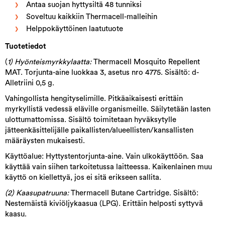
Antaa suojan hyttysiltä 48 tunniksi
Soveltuu kaikkiin Thermacell-malleihin
Helppokäyttöinen laatutuote
Tuotetiedot
(
1) Hyönteismyrkkylaatta:
Thermacell Mosquito Repellent
MAT. Torjunta-aine luokkaa 3, asetus nro 4775. Sisältö: d-
Alletriini 0,5 g.
Vahingollista hengityselimille. Pitkäaikaisesti erittäin
myrkyllistä vedessä eläville organismeille. Säilytetään lasten
ulottumattomissa. Sisältö toimitetaan hyväksytylle
jätteenkäsittelijälle paikallisten/alueellisten/kansallisten
määräysten mukaisesti.
Käyttöalue: Hyttystentorjunta-aine. Vain ulkokäyttöön. Saa
käyttää vain siihen tarkoitetussa laitteessa. Kaikenlainen muu
käyttö on kiellettyä, jos ei sitä erikseen sallita.
(2) Kaasupatruuna:
Thermacell Butane Cartridge. Sisältö:
Nestemäistä kiviöljykaasua (LPG). Erittäin helposti syttyvä
kaasu.