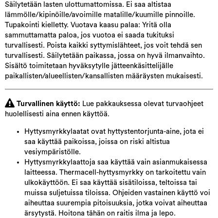
Säilytetään lasten ulottumattomissa. Ei saa altistaa
lämmölle/kipinöille/avoimille matalille/kuumille pinnoille.
Tupakointi kielletty. Vuotava kaasu palaa: Yritä olla
sammuttamatta paloa, jos vuotoa ei saada tukituksi
turvallisesti. Poista kaikki syttymislähteet, jos voit tehdä sen
turvallisesti. Säilytetään paikassa, jossa on hyvä ilmanvaihto.
Sisältö toimitetaan hyväksytylle jätteenkäsittelijälle
paikallisten/alueellisten/kansallisten määräysten mukaisesti.
Turvallinen käyttö:
Lue pakkauksessa olevat turvaohjeet
huolellisesti aina ennen käyttöä.
Hyttysmyrkkylaatat ovat hyttystentorjunta-aine, jota ei
saa käyttää paikoissa, joissa on riski altistua
vesiympäristölle.
Hyttysmyrkkylaattoja saa käyttää vain asianmukaisessa
laitteessa. Thermacell-hyttysmyrkky on tarkoitettu vain
ulkokäyttöön. Ei saa käyttää sisätiloissa, teltoissa tai
muissa suljetuissa tiloissa. Ohjeiden vastainen käyttö voi
aiheuttaa suurempia pitoisuuksia, jotka voivat aiheuttaa
ärsytystä. Hoitona tähän on raitis ilma ja lepo.