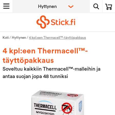
Koti
/
Hyttynen
/
4 kpl:een Thermacell™-täyttöpakkaus
4 kpl:een Thermacell™-
täyttöpakkaus
Soveltuu kaikkiin Thermacell™-malleihin ja
antaa suojan jopa 48 tunniksi