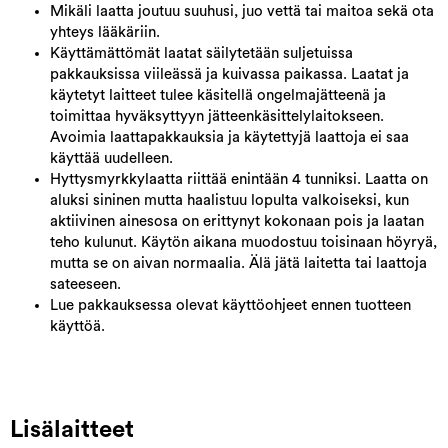
Mikäli laatta joutuu suuhusi, juo vettä tai maitoa sekä ota
yhteys lääkäriin.
Käyttämättömät laatat säilytetään suljetuissa
pakkauksissa viileässä ja kuivassa paikassa. Laatat ja
käytetyt laitteet tulee käsitellä ongelmajätteenä ja
toimittaa hyväksyttyyn jätteenkäsittelylaitokseen.
Avoimia laattapakkauksia ja käytettyjä laattoja ei saa
käyttää uudelleen.
Hyttysmyrkkylaatta riittää enintään 4 tunniksi. Laatta on
aluksi sininen mutta haalistuu lopulta valkoiseksi, kun
aktiivinen ainesosa on erittynyt kokonaan pois ja laatan
teho kulunut. Käytön aikana muodostuu toisinaan höyryä,
mutta se on aivan normaalia. Älä jätä laitetta tai laattoja
sateeseen.
Lue pakkauksessa olevat käyttöohjeet ennen tuotteen
käyttöä.
Lisälaitteet