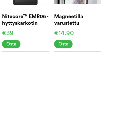
Nitecore™ EMR06 -
Magneetilla
hyttyskarkotin
varustettu
hyttysverkko
€39
€14.90
oveen 210 cm
Osta
Osta