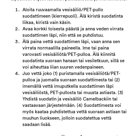
Aloita ruuvaamalla vesisäiliö/PET-pullo
suodattimeen (kierrepuoli). Älä kiristä suodatinta
liikaa, kiristä vain käsin.
Avaa korkki toisesta päästä ja anna veden virrata
suodattimen läpi, niin että se puhdistuu.
Älä paina vettä suodattimen läpi, vaan anna sen
virrata normaalilla paineella. Ime tai paina
varovasti vesisäiliötä/PET-pulloa. Älä kiinnitä
suodatinta suoraan hanaan tai vesiletkuun, sillä se
voi aiheuttaa liian suuren vedenpaineen.
Juo vettä joko (1) puristamalla vesisäiliötä/PET-
pulloa ja juomalla suoraan suodattimesta tai (2)
imemällä vettä imuputkella suodattimen läpi
vesisäiliöstä, PET-pullosta tai muusta astiasta. (3)
Yhdistä suodatin ja vesisäiliö Camelbackiin tai
vastaavaan järjestelmään. (4) Suodattimesta voi
myös kaataa puhdistettua vettä suoraan astiaan tai
muuhun liuokseen, jolloin suodatettua vettä
saadaan lisää.