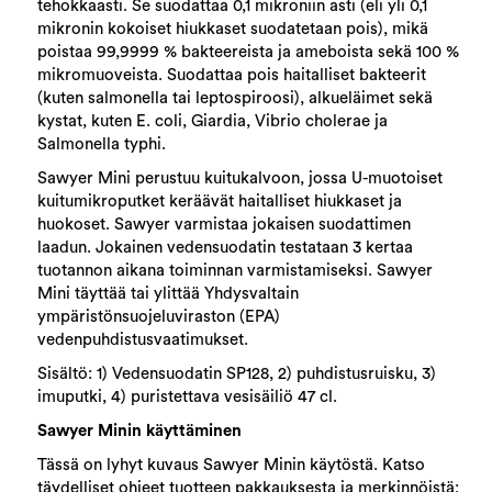
tehokkaasti. Se suodattaa 0,1 mikroniin asti (eli yli 0,1
mikronin kokoiset hiukkaset suodatetaan pois), mikä
poistaa 99,9999 % bakteereista ja ameboista sekä 100 %
mikromuoveista. Suodattaa pois haitalliset bakteerit
(kuten salmonella tai leptospiroosi), alkueläimet sekä
kystat, kuten E. coli, Giardia, Vibrio cholerae ja
Salmonella typhi.
Sawyer Mini perustuu kuitukalvoon, jossa U-muotoiset
kuitumikroputket keräävät haitalliset hiukkaset ja
huokoset. Sawyer varmistaa jokaisen suodattimen
laadun. Jokainen vedensuodatin testataan 3 kertaa
tuotannon aikana toiminnan varmistamiseksi. Sawyer
Mini täyttää tai ylittää Yhdysvaltain
ympäristönsuojeluviraston (EPA)
vedenpuhdistusvaatimukset.
Sisältö: 1) Vedensuodatin SP128, 2) puhdistusruisku, 3)
imuputki, 4) puristettava vesisäiliö 47 cl.
Sawyer Minin käyttäminen
Tässä on lyhyt kuvaus Sawyer Minin käytöstä. Katso
täydelliset ohjeet tuotteen pakkauksesta ja merkinnöistä: