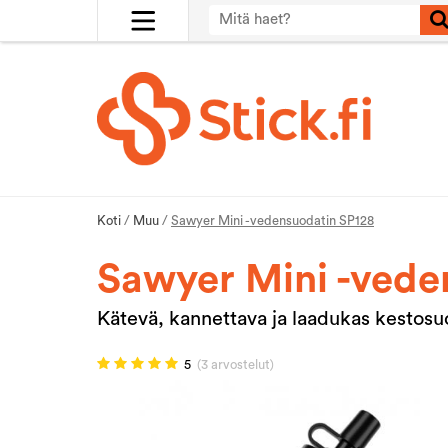
Koti
/
Muu
/
Sawyer Mini -vedensuodatin SP128
Sawyer Mini -vede
Kätevä, kannettava ja laadukas kestos
5
(3 arvostelut)