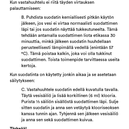
Kun vastahuuhtelu ei riitä täyden virtauksen
palauttamiseen:
B. Puhdista suodatin kemiallisesti pitkän käytön
jälkeen, jos vesi ei virtaa normaalisti suodattimen
läpi tai jos suodatin näyttää tukkeutuneelta. Tämä
tehdään antamalla suodattimen liota etikassa 30
minuuttia, minkä jälkeen suodatin huuhdellaan
perusteellisesti lämpimällä vedellä (enintään 57
°C). Tämä poistaa kalkin, joka voi olla tukkinut
suodattimen. Toista toimenpide tarvittaessa useita
kertoja.
Kun suodatinta on käytetty jonkin aikaa ja se asetetaan
säilytykseen:
C. Vastahuuhtele suodatin edellä kuvatulla tavalla.
Täytä vesisäiliö ja lisää korkillinen (6 ml) klooria.
Purista 1⁄3 säiliön sisällöstä suodattimen läpi. Sulje
sitten suodatin ja anna sen vetäytyä klooriseoksen
kanssa tunnin ajan. Tyhjennä sen jälkeen vesisäiliö
ja anna sen sekä suodattimen kuivua.
Tärkeää!