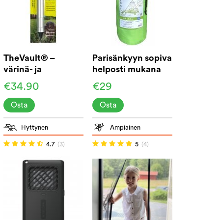
TheVault® –
Parisänkyyn sopiva
värinä- ja
helposti mukana
äänikarkotin
kulkeva
€34.90
€29
hyttysverkko
Osta
Osta
Hyttynen
Ampiainen
4.7
(3)
5
(4)