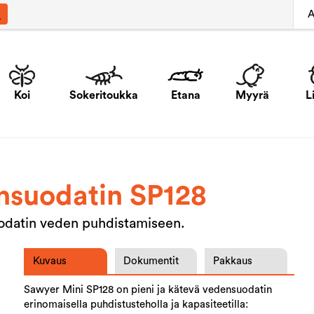
A
Koi
Sokeritoukka
Etana
Myyrä
L
nsuodatin SP128
uodatin veden puhdistamiseen.
Kuvaus
Dokumentit
Pakkaus
Sawyer Mini SP128 on pieni ja kätevä vedensuodatin
erinomaisella puhdistusteholla ja kapasiteetilla: