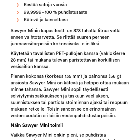
Kestää satoja vuosia
99,9999–100 % puhdistusaste
Kätevä ja kannettava
Sawyer Minin kapasiteetti on 378 tuhatta litraa vettä
ennen vaihtotarvetta. Se riittää suuren perheen
juomavesitarpeisiin kokonaiseksi eliniäksi.
Käytetään tavallisten PET-pullojen kanssa (vakiokierre
28 mm) tai mukana tulevan puristettavan korkillisen
vesisäiliön kanssa.
Pienen kokonsa (korkeus 135 mm) ja painonsa (56 g)
ansiosta Sawyer Mini on kätevä ja helppo ottaa mukaan
minne tahansa. Sawyer Mini sopii täydellisesti
selviytymispakkaukseen ja taskuun vaelluksen,
suunnistuksen tai partiolaistoiminnan ajaksi tai reppuun
mukaan retkelle. Toisin sanoen se on erinomainen
vedensuodatin erilaisiin vedenpuhdistustarpeisiin.
Näin Sawyer Mini toimii
Vaikka Sawyer Mini onkin pieni, se puhdistaa