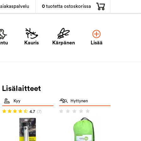
0
tuotetta ostoskorissa
siakaspalvelu
intu
Kauris
Kärpänen
Lisää
Lisälaitteet
Kyy
Hyttynen
4.7
(7)