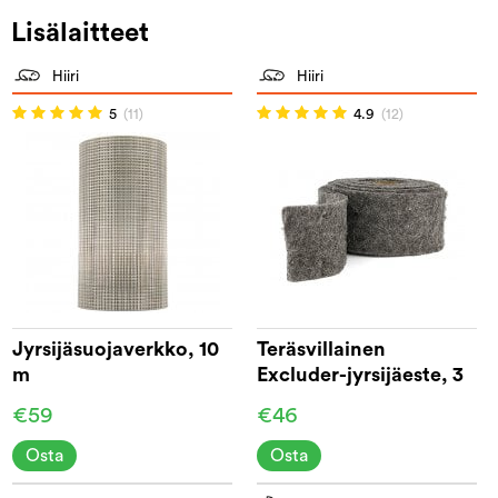
Lisälaitteet
Hiiri
Hiiri
5
(11)
4.9
(12)
Jyrsijäsuojaverkko, 10
Teräsvillainen
m
Excluder-jyrsijäeste, 3
m
€59
€46
Osta
Osta