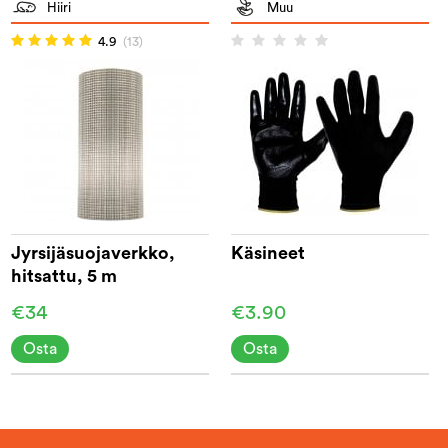
Hiiri
Muu
4.9
(13)
Jyrsijäsuojaverkko,
Käsineet
hitsattu, 5 m
€34
€3.90
Osta
Osta