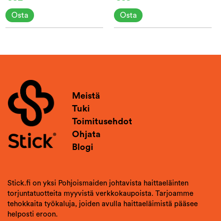
Osta
Osta
Meistä
Tuki
Toimitusehdot
Ohjata
Blogi
Stick.fi on yksi Pohjoismaiden johtavista haittaeläinten
torjuntatuotteita myyvistä verkkokaupoista. Tarjoamme
tehokkaita työkaluja, joiden avulla haittaeläimistä pääsee
helposti eroon.