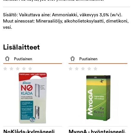
Sisältö: Vaikuttava aine: Ammoniakki, väkevyys 3,5% (w/v).
Muut ainesosat: Mineraaliöljy, alkoholietoksylaatti, dimetikoni,
vesi.
Lisälaitteet
Puutiainen
Puutiainen
NoKlåda-kylmägeeli
MyggA - hyönteisgeeli,