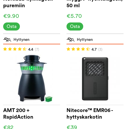
puremiin
50 ml
€9.90
€5.70
Osta
Osta
Hyttynen
Hyttynen
4.4
(7)
4.7
(3)
AMT 200 +
Nitecore™ EMR06 -
RapidAction
hyttyskarkotin
€82
€39