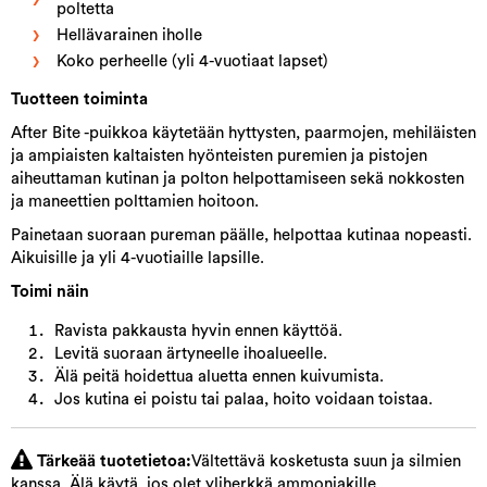
poltetta
Hellävarainen iholle
Koko perheelle (yli 4-vuotiaat lapset)
Tuotteen toiminta
After Bite -puikkoa käytetään hyttysten, paarmojen, mehiläisten
ja ampiaisten kaltaisten hyönteisten puremien ja pistojen
aiheuttaman kutinan ja polton helpottamiseen sekä nokkosten
ja maneettien polttamien hoitoon.
Painetaan suoraan pureman päälle, helpottaa kutinaa nopeasti.
Aikuisille ja yli 4-vuotiaille lapsille.
Toimi näin
Ravista pakkausta hyvin ennen käyttöä.
Levitä suoraan ärtyneelle ihoalueelle.
Älä peitä hoidettua aluetta ennen kuivumista.
Jos kutina ei poistu tai palaa, hoito voidaan toistaa.
Tärkeää tuotetietoa:
Vältettävä kosketusta suun ja silmien
kanssa. Älä käytä, jos olet yliherkkä ammoniakille.