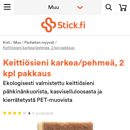
Koti
/
Muu
/
Parhaiten myyvät
/
Keittiösieni karkea/pehmeä, 2 kpl pakkaus
Keittiösieni karkea/pehmeä, 2
kpl pakkaus
Ekologisesti valmistettu keittiösieni
pähkinänkuorista, kasviselluloosasta ja
kierrätetystä PET-muovista
4
(1 arvostelut)