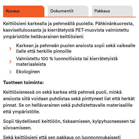
Kuvaus
Dokumentit
Pakkaus
Keittiösieni karkealla ja pehmeällä puolella. Pähkinänkuoresta,
kasviselluloosasta ja kierrätetystä PET-muovista valmistettu
ympäristölle hellävarainen keittiösieni:
Karkean ja pehmeän puolen ansiosta sopii sekä vaikealle
lialle että herkille pinnoille
Valmistettu 100 % luonnollisista tai kierrätetyistä
materiaaleista
Ekologinen
Tuotteen toiminta:
Keittiösienessä on sekä karkea että pehmeä puoli, minkä
ansiosta sillä voidaan puhdistaa sekä pinttyneet liat että herkät
pinnat. Se on hellävarainen sekä puhdistettavalle materiaalille
että ympäristölle.
Sopii täydellisesti keittiöön, tiskaamiseen, kylpyhuoneeseen tai
siivoamiseen.
Sekä keittiösieni että sen pakkaus on luonnonmukaisesti