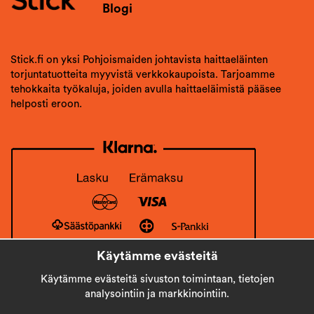
Blogi
Stick.fi on yksi Pohjoismaiden johtavista haittaeläinten
torjuntatuotteita myyvistä verkkokaupoista. Tarjoamme
tehokkaita työkaluja, joiden avulla haittaeläimistä pääsee
helposti eroon.
Käytämme evästeitä
Käytämme evästeitä sivuston toimintaan, tietojen
analysointiin ja markkinointiin.