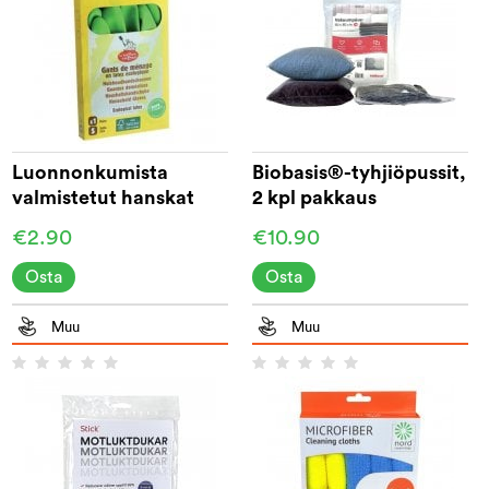
Luonnonkumista
Biobasis®-tyhjiöpussit,
valmistetut hanskat
2 kpl pakkaus
€2.90
€10.90
Osta
Osta
Muu
Muu