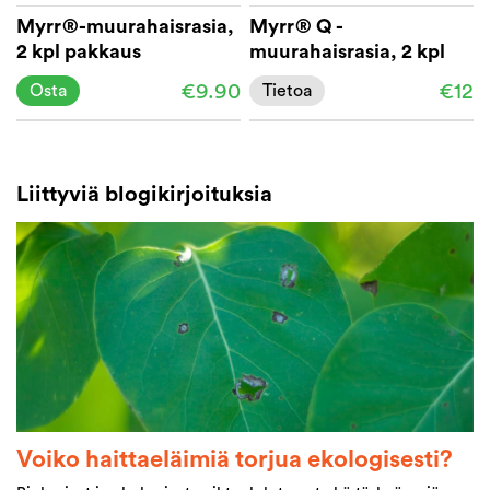
Myrr®-muurahaisrasia,
Myrr® Q -
2 kpl pakkaus
muurahaisrasia, 2 kpl
pakkaus
€9.90
€12
Osta
Tietoa
Liittyviä blogikirjoituksia
Voiko haittaeläimiä torjua ekologisesti?