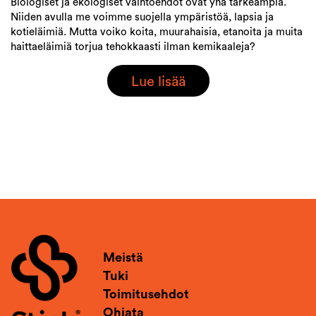
Biologiset ja ekologiset vaihtoehdot ovat yhä tärkeämpiä.
Niiden avulla me voimme suojella ympäristöä, lapsia ja
kotieläimiä. Mutta voiko koita, muurahaisia, etanoita ja muita
haittaeläimiä torjua tehokkaasti ilman kemikaaleja?
Lue lisää
Meistä
Tuki
Toimitusehdot
Ohjata