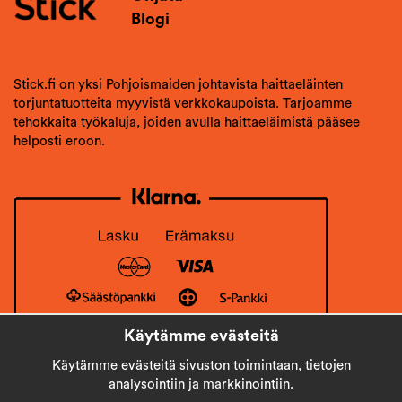
Blogi
Stick.fi on yksi Pohjoismaiden johtavista haittaeläinten
torjuntatuotteita myyvistä verkkokaupoista. Tarjoamme
tehokkaita työkaluja, joiden avulla haittaeläimistä pääsee
helposti eroon.
Käytämme evästeitä
Käytämme evästeitä sivuston toimintaan, tietojen
analysointiin ja markkinointiin.