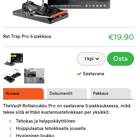
€19.90
Rat Trap Pro 5-pakkaus
Osta
Saatavana
Kuvaus
Dokumentit
Pakkaus
TheVault Rottaloukku Pro on saatavana 5-pakkauksessa, mikä
tekee siitä erittäin kustannustehokkaan per yksikkö:
Tehokas ja helppokäyttöinen
Huippulaatua tehokkaalla jousella
Hygieninen loukku