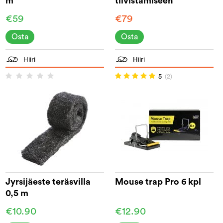
m
tiivistämiseen
€59
€79
Osta
Osta
Hiiri
Hiiri
5
(2)
Jyrsijäeste teräsvilla
Mouse trap Pro 6 kpl
0,5 m
€10.90
€12.90