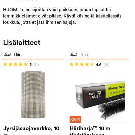
HUOM: Tulee sijoittaa vain paikkaan, johon lapset tai
lemmikkieläimet eivät pääse. Käytä käsineitä käsitellessäsi
loukkua, jotta et jätä ihmisen hajuja.
Lisälaitteet
Hiiri
Hiiri
5
(11)
4.6
(14)
-20%
Jyrsijäsuojaverkko, 10
Hiiriharja™ 10 m