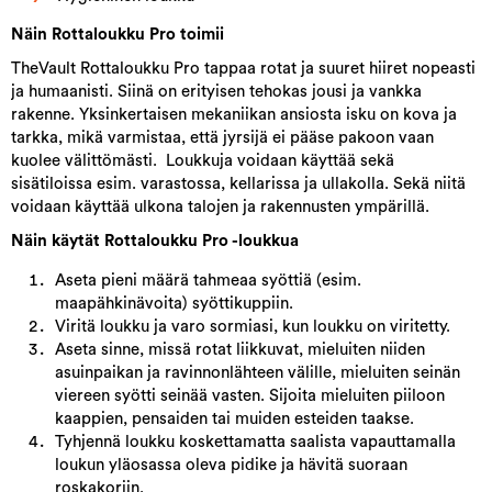
Näin Rottaloukku Pro toimii
TheVault Rottaloukku Pro tappaa rotat ja suuret hiiret nopeasti
ja humaanisti. Siinä on erityisen tehokas jousi ja vankka
rakenne. Yksinkertaisen mekaniikan ansiosta isku on kova ja
tarkka, mikä varmistaa, että jyrsijä ei pääse pakoon vaan
kuolee välittömästi. Loukkuja voidaan käyttää sekä
sisätiloissa esim. varastossa, kellarissa ja ullakolla. Sekä niitä
voidaan käyttää ulkona talojen ja rakennusten ympärillä.
Näin käytät Rottaloukku Pro -loukkua
Aseta pieni määrä tahmeaa syöttiä (esim.
maapähkinävoita) syöttikuppiin.
Viritä loukku ja varo sormiasi, kun loukku on viritetty.
Aseta sinne, missä rotat liikkuvat, mieluiten niiden
asuinpaikan ja ravinnonlähteen välille, mieluiten seinän
viereen syötti seinää vasten. Sijoita mieluiten piiloon
kaappien, pensaiden tai muiden esteiden taakse.
Tyhjennä loukku koskettamatta saalista vapauttamalla
loukun yläosassa oleva pidike ja hävitä suoraan
roskakoriin.