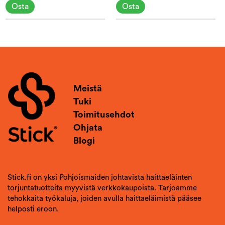
Osta
Osta
Meistä
Tuki
Toimitusehdot
Ohjata
Blogi
Stick.fi on yksi Pohjoismaiden johtavista haittaeläinten
torjuntatuotteita myyvistä verkkokaupoista. Tarjoamme
tehokkaita työkaluja, joiden avulla haittaeläimistä pääsee
helposti eroon.