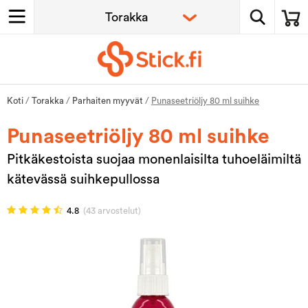
Koti
/
Torakka
/
Parhaiten myyvät
/
Punaseetriöljy 80 ml suihke
Punaseetriöljy 80 ml suihke
Pitkäkestoista suojaa monenlaisilta tuhoeläimiltä
kätevässä suihkepullossa
4.8
(43 arvostelut)