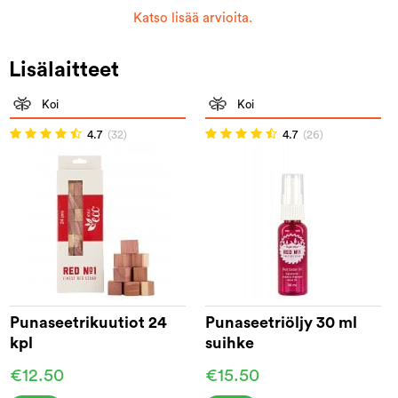
Katso lisää arvioita.
Lisälaitteet
Koi
Koi
4.7
(32)
4.7
(26)
Punaseetrikuutiot 24
Punaseetriöljy 30 ml
kpl
suihke
€12.50
€15.50