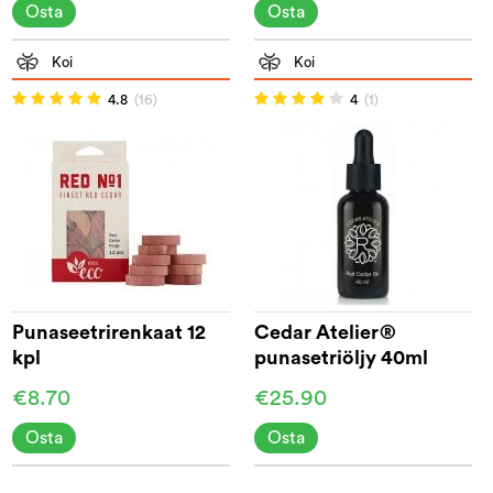
Osta
Osta
Koi
Koi
4.8
(16)
4
(1)
Punaseetrirenkaat 12
Cedar Atelier®
kpl
punasetriöljy 40ml
€8.70
€25.90
Osta
Osta