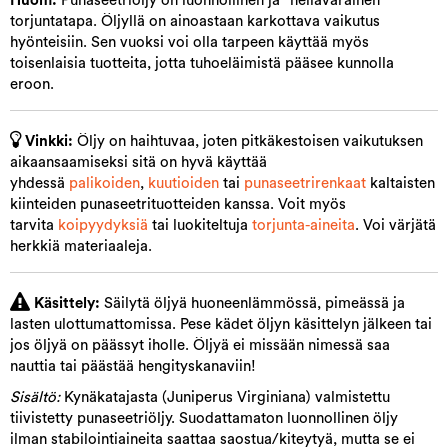
Huom.
Punaseetriöljy on luonnollinen ja ”hellävarainen”
torjuntatapa. Öljyllä on ainoastaan karkottava vaikutus
hyönteisiin. Sen vuoksi voi olla tarpeen käyttää myös
toisenlaisia tuotteita, jotta tuhoeläimistä pääsee kunnolla
eroon.
Vinkki:
Öljy on haihtuvaa, joten pitkäkestoisen vaikutuksen
aikaansaamiseksi sitä on hyvä käyttää
yhdessä
palikoiden
,
kuutioiden
tai
punaseetrirenkaat
kaltaisten
kiinteiden punaseetrituotteiden kanssa. Voit myös
tarvita
koipyydyksiä
tai luokiteltuja
torjunta-aineita
. Voi värjätä
herkkiä materiaaleja.
Käsittely:
Säilytä öljyä huoneenlämmössä, pimeässä ja
lasten ulottumattomissa. Pese kädet öljyn käsittelyn jälkeen tai
jos öljyä on päässyt iholle. Öljyä ei missään nimessä saa
nauttia tai päästää hengityskanaviin!
Sisältö:
Kynäkatajasta (Juniperus Virginiana) valmistettu
tiivistetty punaseetriöljy. Suodattamaton luonnollinen öljy
ilman stabilointiaineita saattaa saostua/kiteytyä, mutta se ei