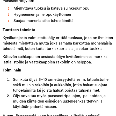
Punaseetriöljy on:
Miellyttävä tuoksu ja kätevä suihkepumppu
Hygieeninen ja helppokäyttöinen
Suojaa monenlaisilta tuhoeläimiltä
Tuotteen toiminta
Kynäkatajasta valmistettu öljy erittää tuoksua, joka on ihmisten
mielestä miellyttävä mutta joka samalla karkottaa monenlaisia
tuhoeläimiä, kuten koita, turkiskuoriaisia ja sokeritoukkia.
Kätevän suihkepullon ansiosta öljyn levittäminen esimerkiksi
lattialistoille ja vaatekaappien rakoihin on helppoa.
Toimi näin
Suihkuta öljyä 5–10 cm etäisyydeltä esim. lattialistoille
sekä muihin rakoihin ja aukkoihin, jotka haluat suojata
tuhoeläimiltä tai joista haluat poistaa tuhoeläimet.
Öljy soveltuu myös punaseetripallojen, -palikoiden ja
muiden kiinteiden esineiden uudelleenkäsittelyyn ja
käyttöiän pidentämiseen.