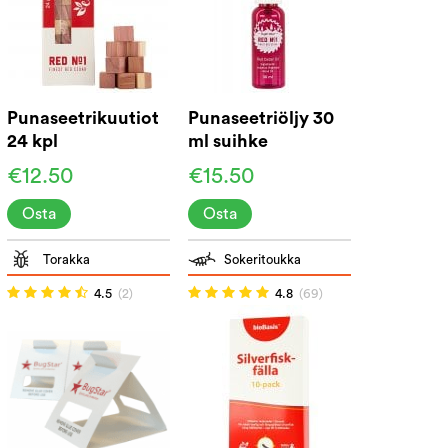
Punaseetrikuutiot
Punaseetriöljy 30
24 kpl
ml suihke
€12.50
€15.50
Osta
Osta
Torakka
Sokeritoukka
4.5
(2)
4.8
(69)