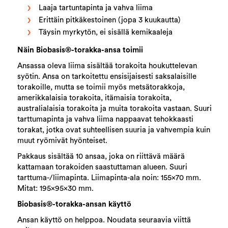
Laaja tartuntapinta ja vahva liima
Erittäin pitkäkestoinen (jopa 3 kuukautta)
Täysin myrkytön, ei sisällä kemikaaleja
Näin Biobasis®-torakka-ansa toimii
Ansassa oleva liima sisältää torakoita houkuttelevan
syötin. Ansa on tarkoitettu ensisijaisesti saksalaisille
torakoille, mutta se toimii myös metsätorakkoja,
amerikkalaisia torakoita, itämaisia torakoita,
australialaisia torakoita ja muita torakoita vastaan. Suuri
tarttumapinta ja vahva liima nappaavat tehokkaasti
torakat, jotka ovat suhteellisen suuria ja vahvempia kuin
muut ryömivät hyönteiset.
Pakkaus sisältää 10 ansaa, joka on riittävä määrä
kattamaan torakoiden saastuttaman alueen. Suuri
tarttuma-/liimapinta. Liimapinta-ala noin: 155x70 mm.
Mitat: 195x95x30 mm.
Biobasis®-torakka-ansan käyttö
Ansan käyttö on helppoa. Noudata seuraavia viittä