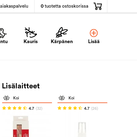
0
tuotetta ostoskorissa
siakaspalvelu
intu
Kauris
Kärpänen
Lisää
Lisälaitteet
Koi
Koi
4.7
(32)
4.7
(26)