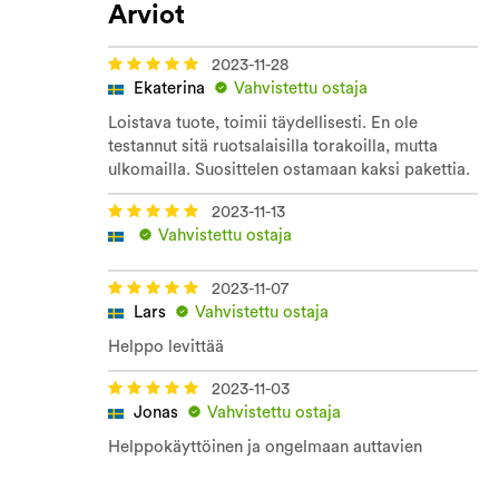
Arviot
2023-11-28
Ekaterina
Vahvistettu ostaja
Loistava tuote, toimii täydellisesti. En ole
testannut sitä ruotsalaisilla torakoilla, mutta
ulkomailla. Suosittelen ostamaan kaksi pakettia.
2023-11-13
Vahvistettu ostaja
2023-11-07
Lars
Vahvistettu ostaja
Helppo levittää
2023-11-03
Jonas
Vahvistettu ostaja
Helppokäyttöinen ja ongelmaan auttavien
hävittäjien hyväksymä. Edullinen ja erittäin
nopea toimitus Instaboxilla