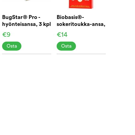
BugStar® Pro -
Biobasis®-
hyönteisansa, 3 kpl
sokeritoukka-ansa,
pakkaus
10 kpl
€9
€14
Osta
Osta