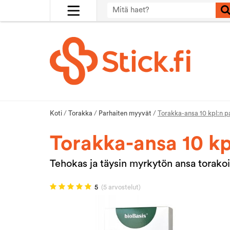
Koti
/
Torakka
/
Parhaiten myyvät
/
Torakka-ansa 10 kpl:n 
Torakka-ansa 10 kp
Tehokas ja täysin myrkytön ansa torakoi
5
(5 arvostelut)