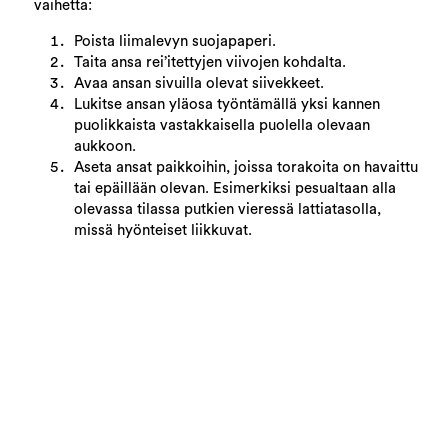
vaihetta:
Poista liimalevyn suojapaperi.
Taita ansa rei’itettyjen viivojen kohdalta.
Avaa ansan sivuilla olevat siivekkeet.
Lukitse ansan yläosa työntämällä yksi kannen
puolikkaista vastakkaisella puolella olevaan
aukkoon.
Aseta ansat paikkoihin, joissa torakoita on havaittu
tai epäillään olevan. Esimerkiksi pesualtaan alla
olevassa tilassa putkien vieressä lattiatasolla,
missä hyönteiset liikkuvat.