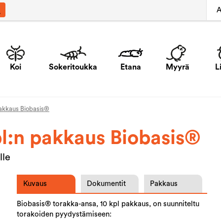
A
Koi
Sokeritoukka
Etana
Myyrä
L
pakkaus Biobasis®
l:n pakkaus Biobasis®
lle
Kuvaus
Dokumentit
Pakkaus
Biobasis® torakka-ansa, 10 kpl pakkaus, on suunniteltu
torakoiden pyydystämiseen: