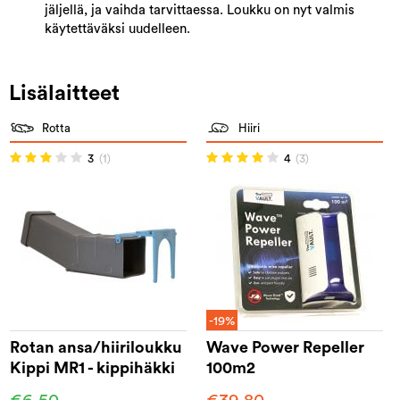
jäljellä, ja vaihda tarvittaessa. Loukku on nyt valmis
käytettäväksi uudelleen.
Lisälaitteet
Rotta
Hiiri
3
(1)
4
(3)
-19%
Rotan ansa/hiiriloukku
Wave Power Repeller
Kippi MR1 - kippihäkki
100m2