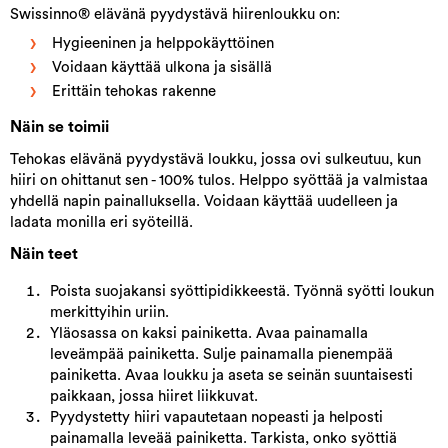
Swissinno® elävänä pyydystävä hiirenloukku on:
Hygieeninen ja helppokäyttöinen
Voidaan käyttää ulkona ja sisällä
Erittäin tehokas rakenne
Näin se toimii
Tehokas elävänä pyydystävä loukku, jossa ovi sulkeutuu, kun
hiiri on ohittanut sen - 100% tulos. Helppo syöttää ja valmistaa
yhdellä napin painalluksella. Voidaan käyttää uudelleen ja
ladata monilla eri syöteillä.
Näin teet
Poista suojakansi syöttipidikkeestä. Työnnä syötti loukun
merkittyihin uriin.
Yläosassa on kaksi painiketta. Avaa painamalla
leveämpää painiketta. Sulje painamalla pienempää
painiketta. Avaa loukku ja aseta se seinän suuntaisesti
paikkaan, jossa hiiret liikkuvat.
Pyydystetty hiiri vapautetaan nopeasti ja helposti
painamalla leveää painiketta. Tarkista, onko syöttiä