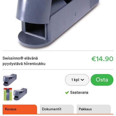
€14.90
Swissinno® elävänä
pyydystävä hiirenloukku
Osta
Saatavana
Kuvaus
Dokumentit
Pakkaus