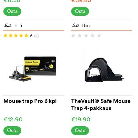
€6.50
€39.80
Osta
Osta
Hiiri
Hiiri
5
(2)
Mouse trap Pro 6 kpl
TheVault® Safe Mouse
Trap 4-pakkaus
€12.90
€19.90
Osta
Osta