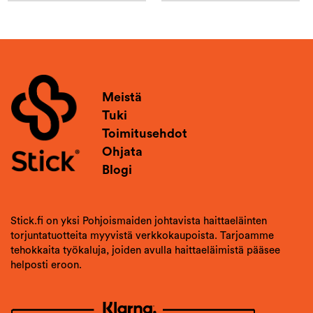
Meistä
Tuki
Toimitusehdot
Ohjata
Blogi
Stick.fi on yksi Pohjoismaiden johtavista haittaeläinten
torjuntatuotteita myyvistä verkkokaupoista. Tarjoamme
tehokkaita työkaluja, joiden avulla haittaeläimistä pääsee
helposti eroon.