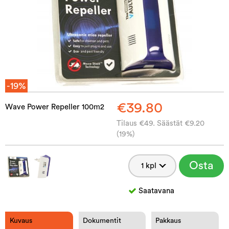
-19%
€39.80
Wave Power Repeller 100m2
Tilaus €49. Säästät €9.20
(19%)
Osta
Saatavana
Kuvaus
Dokumentit
Pakkaus