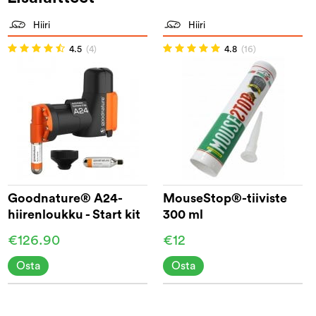
Hiiri
Hiiri
4.5
(4)
4.8
(16)
Goodnature® A24-
MouseStop®-tiiviste
hiirenloukku - Start kit
300 ml
€126.90
€12
Osta
Osta