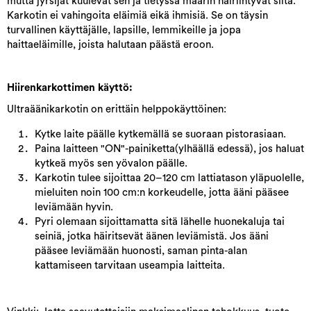
mutta jyrsijät kuulevat sen ja tietyssä määrin häiriintyvät siitä.
Karkotin ei vahingoita eläimiä eikä ihmisiä. Se on täysin
turvallinen käyttäjälle, lapsille, lemmikeille ja jopa
haittaeläimille, joista halutaan päästä eroon.
Hiirenkarkottimen käyttö:
Ultraäänikarkotin on erittäin helppokäyttöinen:
Kytke laite päälle kytkemällä se suoraan pistorasiaan.
Paina laitteen "ON"-painiketta(ylhäällä edessä), jos haluat
kytkeä myös sen yövalon päälle.
Karkotin tulee sijoittaa 20–120 cm lattiatason yläpuolelle,
mieluiten noin 100 cm:n korkeudelle, jotta ääni pääsee
leviämään hyvin.
Pyri olemaan sijoittamatta sitä lähelle huonekaluja tai
seiniä, jotka häiritsevät äänen leviämistä. Jos ääni
pääsee leviämään huonosti, saman pinta-alan
kattamiseen tarvitaan useampia laitteita.