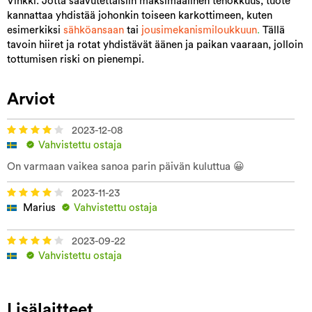
Vinkki: Jotta saavutettaisiin maksimaalinen tehokkuus, tuote
kannattaa yhdistää johonkin toiseen karkottimeen, kuten
esimerkiksi
sähköansaan
tai
jousimekanismiloukkuun
.
Tällä
tavoin hiiret ja rotat yhdistävät äänen ja paikan vaaraan, jolloin
tottumisen riski on pienempi.
Arviot
2023-12-08
Vahvistettu ostaja
On varmaan vaikea sanoa parin päivän kuluttua 😀
2023-11-23
Marius
Vahvistettu ostaja
2023-09-22
Vahvistettu ostaja
Lisälaitteet