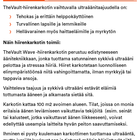
TheVault-hiirenkarkotin vaihtuvalla ultraäänitaajuudella on:
Tehokas ja erittäin helppokäyttöinen
Turvallinen lapsille ja lemmikeille
Hellävarainen myös haittaeläimille ja myrkytön
Näin hiirenkarkotin toimii:
TheVault Wave -hiirenkarkotin perustuu edistyneeseen
äänitekniikkaan, jonka tuottama satunnainen sykkivä ultraääni
pelottaa ja stressaa hiiriä. Hiiret karkotetaan luonnolliseen
elinympäristöönsä niitä vahingoittamatta, ilman myrkkyjä tai
tappavia ansoja.
Vaihteleva taajuus ja sykkivä ultraääni estävät eläimiä
tottumasta ääneen ja alkamasta sietää sitä.
Karkotin kattaa 100 m2 avoimen alueen. Tilat, joissa on monia
erilaisia äänen leviämiseen vaikuttavia tekijöitä (esim. seinät
tai kalusteet, jotka vaikuttavat äänen liikkeeseen), voivat
edellyttää useampia laitteita hyvän peiton saavuttamiseksi.
Ihminen ei pysty kuulemaan karkottimen tuottamaa ultraääntä,