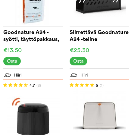
Goodnature A24 -
Siirrettävä Goodnature
syötti, täyttöpakkaus,
A24 -teline
200 g
€13.50
€25.30
Osta
Osta
Hiiri
Hiiri
4.7
(3)
5
(1)