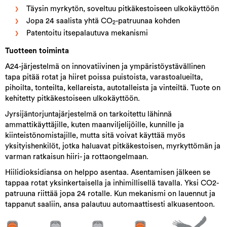
Täysin myrkytön, soveltuu pitkäkestoiseen ulkokäyttöön
Jopa 24 saalista yhtä CO
-patruunaa kohden
2
Patentoitu itsepalautuva mekanismi
Tuotteen toiminta
A24-järjestelmä on innovatiivinen ja ympäristöystävällinen
tapa pitää rotat ja hiiret poissa puistoista, varastoalueilta,
pihoilta, tonteilta, kellareista, autotalleista ja vinteiltä. Tuote on
kehitetty pitkäkestoiseen ulkokäyttöön.
Jyrsijäntorjuntajärjestelmä on tarkoitettu lähinnä
ammattikäyttäjille, kuten maanviljelijöille, kunnille ja
kiinteistönomistajille, mutta sitä voivat käyttää myös
yksityishenkilöt, jotka haluavat pitkäkestoisen, myrkyttömän ja
varman ratkaisun hiiri- ja rottaongelmaan.
Hiilidioksidiansa on helppo asentaa. Asentamisen jälkeen se
tappaa rotat yksinkertaisella ja inhimillisellä tavalla. Yksi CO2-
patruuna riittää jopa 24 rotalle. Kun mekanismi on lauennut ja
tappanut saaliin, ansa palautuu automaattisesti alkuasentoon.