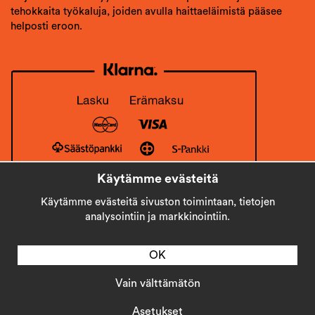
tehokkaita työkaluja, joiden avulla haittaeläimistä pääsee
helposti eroon.
Käytämme evästeitä
Käytämme evästeitä sivuston toimintaan, tietojen
analysointiin ja markkinointiin.
OK
Vain välttämätön
Copyright © 2026
Stick AB
Asetukset