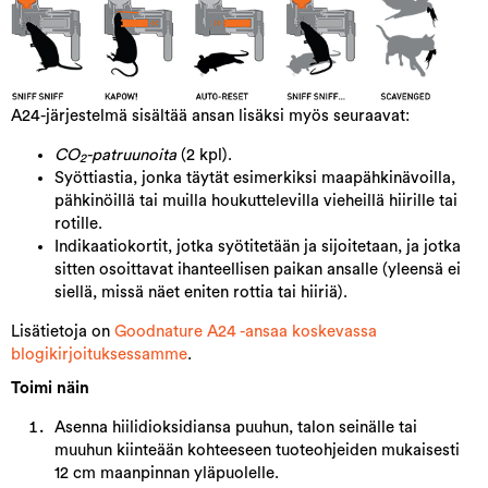
A24-järjestelmä sisältää ansan lisäksi myös seuraavat:
CO
-patruunoita
(2 kpl).
2
Syöttiastia, jonka täytät esimerkiksi maapähkinävoilla,
pähkinöillä tai muilla houkuttelevilla vieheillä hiirille tai
rotille.
Indikaatiokortit, jotka syötitetään ja sijoitetaan, ja jotka
sitten osoittavat ihanteellisen paikan ansalle (yleensä ei
siellä, missä näet eniten rottia tai hiiriä).
Lisätietoja on
Goodnature A24 -ansaa koskevassa
blogikirjoituksessamme
.
Toimi näin
Asenna hiilidioksidiansa puuhun, talon seinälle tai
muuhun kiinteään kohteeseen tuoteohjeiden mukaisesti
12 cm maanpinnan yläpuolelle.