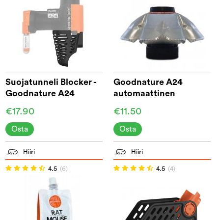
Suojatunneli Blocker -
Goodnature A24
Goodnature A24
automaattinen
syöttipumppu, 55 g
€17.90
€11.50
Osta
Osta
Hiiri
Hiiri
4.5
(6)
4.5
(4)