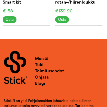
Smart kit
rotan-/hiirenloukku
CO2
€158
€139.90
Osta
Osta
Meistä
Tuki
Toimitusehdot
Ohjata
Blogi
Stick.fi on yksi Pohjoismaiden johtavista haittaeläinten
torjuntatuotteita myyvistä verkkokaupoista. Tarjoamme