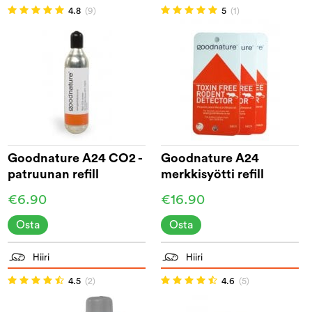
4.8
(9)
5
(1)
Goodnature A24 CO2 -
Goodnature A24
patruunan refill
merkkisyötti refill
€6.90
€16.90
Osta
Osta
Hiiri
Hiiri
4.5
(2)
4.6
(5)