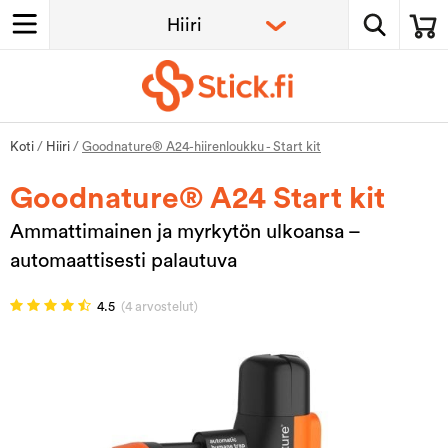
Koti
/
Hiiri
/
Goodnature® A24-hiirenloukku - Start kit
Goodnature® A24 Start kit
Ammattimainen ja myrkytön ulkoansa –
automaattisesti palautuva
4.5
(4 arvostelut)