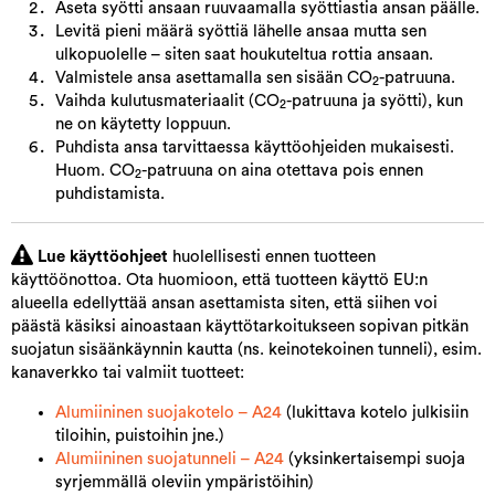
Aseta syötti ansaan ruuvaamalla syöttiastia ansan päälle.
Levitä pieni määrä syöttiä lähelle ansaa mutta sen
ulkopuolelle – siten saat houkuteltua rottia ansaan.
Valmistele ansa asettamalla sen sisään CO
-patruuna.
2
Vaihda kulutusmateriaalit (CO
-patruuna ja syötti), kun
2
ne on käytetty loppuun.
Puhdista ansa tarvittaessa käyttöohjeiden mukaisesti.
Huom. CO
-patruuna on aina otettava pois ennen
2
puhdistamista.
Lue käyttöohjeet
huolellisesti ennen tuotteen
käyttöönottoa. Ota huomioon, että tuotteen käyttö EU:n
alueella edellyttää ansan asettamista siten, että siihen voi
päästä käsiksi ainoastaan käyttötarkoitukseen sopivan pitkän
suojatun sisäänkäynnin kautta (ns. keinotekoinen tunneli), esim.
kanaverkko tai valmiit tuotteet:
Alumiininen suojakotelo – A24
(lukittava kotelo julkisiin
tiloihin, puistoihin jne.)
Alumiininen suojatunneli – A24
(yksinkertaisempi suoja
syrjemmällä oleviin ympäristöihin)