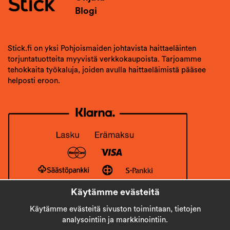
Blogi
Stick.fi on yksi Pohjoismaiden johtavista haittaeläinten
torjuntatuotteita myyvistä verkkokaupoista. Tarjoamme
tehokkaita työkaluja, joiden avulla haittaeläimistä pääsee
helposti eroon.
Käytämme evästeitä
Käytämme evästeitä sivuston toimintaan, tietojen
analysointiin ja markkinointiin.