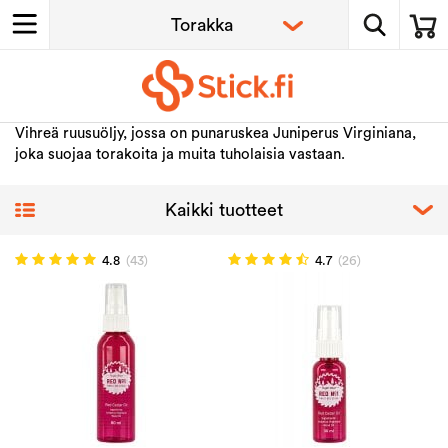
Vihreä ruusuöljy, jossa on punaruskea Juniperus Virginiana,
joka suojaa torakoita ja muita tuholaisia vastaan.
4.8
(43)
4.7
(26)