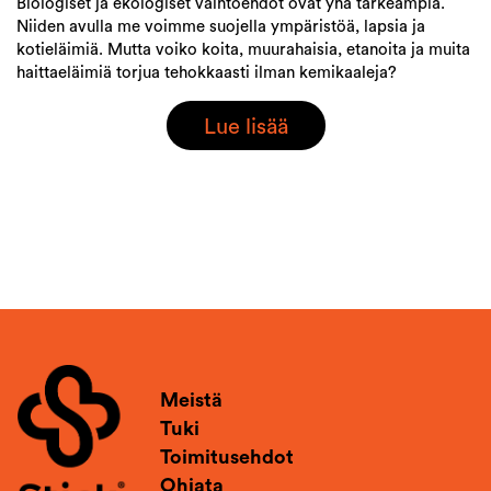
Biologiset ja ekologiset vaihtoehdot ovat yhä tärkeämpiä.
Niiden avulla me voimme suojella ympäristöä, lapsia ja
kotieläimiä. Mutta voiko koita, muurahaisia, etanoita ja muita
haittaeläimiä torjua tehokkaasti ilman kemikaaleja?
Lue lisää
Meistä
Tuki
Toimitusehdot
Ohjata