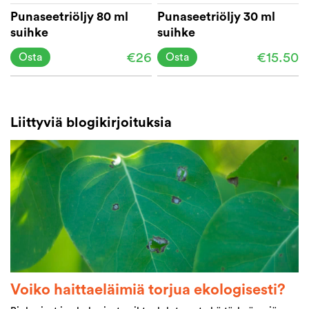
Punaseetriöljy 80 ml
Punaseetriöljy 30 ml
suihke
suihke
€26
€15.50
Osta
Osta
Liittyviä blogikirjoituksia
Voiko haittaeläimiä torjua ekologisesti?