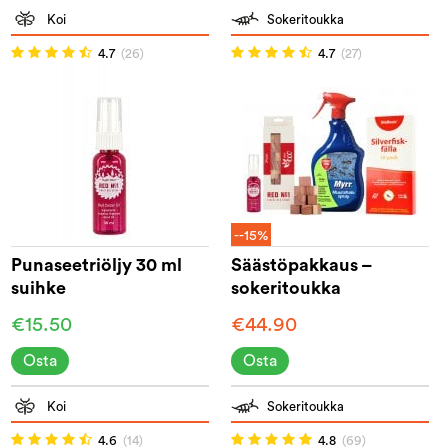
Koi
Sokeritoukka
4.7
(26)
4.7
(27)
--15%
Punaseetriöljy 30 ml
Säästöpakkaus –
suihke
sokeritoukka
€15.50
€44.90
Osta
Osta
Koi
Sokeritoukka
4.6
(14)
4.8
(69)