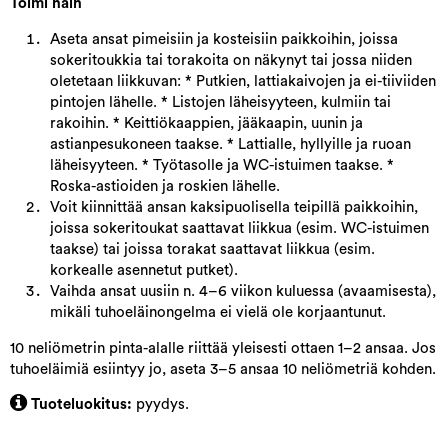
Toimi näin
Aseta ansat pimeisiin ja kosteisiin paikkoihin, joissa
sokeritoukkia tai torakoita on näkynyt tai jossa niiden
oletetaan liikkuvan: * Putkien, lattiakaivojen ja ei-tiiviiden
pintojen lähelle. * Listojen läheisyyteen, kulmiin tai
rakoihin. * Keittiökaappien, jääkaapin, uunin ja
astianpesukoneen taakse. * Lattialle, hyllyille ja ruoan
läheisyyteen. * Työtasolle ja WC-istuimen taakse. *
Roska-astioiden ja roskien lähelle.
Voit kiinnittää ansan kaksipuolisella teipillä paikkoihin,
joissa sokeritoukat saattavat liikkua (esim. WC-istuimen
taakse) tai joissa torakat saattavat liikkua (esim.
korkealle asennetut putket).
Vaihda ansat uusiin n. 4–6 viikon kuluessa (avaamisesta),
mikäli tuhoeläinongelma ei vielä ole korjaantunut.
10 neliömetrin pinta-alalle riittää yleisesti ottaen 1–2 ansaa. Jos
tuhoeläimiä esiintyy jo, aseta 3–5 ansaa 10 neliömetriä kohden.
Tuoteluokitus:
pyydys.