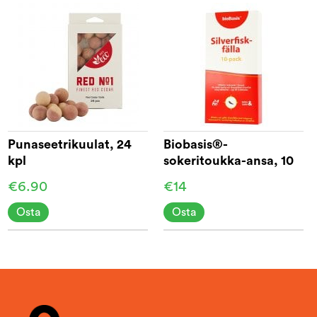
Punaseetrikuulat, 24
Biobasis®-
kpl
sokeritoukka-ansa, 10
kpl
€6.90
€14
Osta
Osta