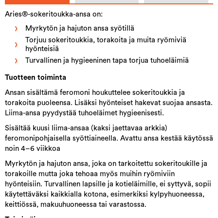
Aries®-sokeritoukka-ansa on:
Myrkytön ja hajuton ansa syötillä
Torjuu sokeritoukkia, torakoita ja muita ryömiviä
hyönteisiä
Turvallinen ja hygieeninen tapa torjua tuhoeläimiä
Tuotteen toiminta
Ansan sisältämä feromoni houkuttelee sokeritoukkia ja
torakoita puoleensa. Lisäksi hyönteiset hakevat suojaa ansasta.
Liima-ansa pyydystää tuhoeläimet hygieenisesti.
Sisältää kuusi liima-ansaa (kaksi jaettavaa arkkia)
feromonipohjaisella syöttiaineella. Avattu ansa kestää käytössä
noin 4–6 viikkoa
Myrkytön ja hajuton ansa, joka on tarkoitettu sokeritoukille ja
torakoille mutta joka tehoaa myös muihin ryömiviin
hyönteisiin. Turvallinen lapsille ja kotieläimille, ei syttyvä, sopii
käytettäväksi kaikkialla kotona, esimerkiksi kylpyhuoneessa,
keittiössä, makuuhuoneessa tai varastossa.