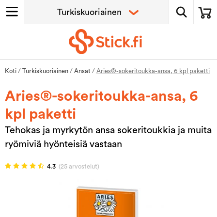
Koti
/
Turkiskuoriainen
/
Ansat
/
Aries®-sokeritoukka-ansa, 6 kpl paketti
Aries®-sokeritoukka-ansa, 6
kpl paketti
Tehokas ja myrkytön ansa sokeritoukkia ja muita
ryömiviä hyönteisiä vastaan
4.3
(25 arvostelut)