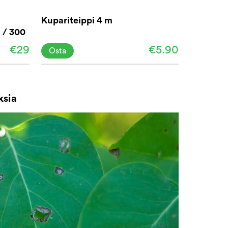
Kupariteippi 4 m
 / 300
€29
€5.90
Osta
ksia