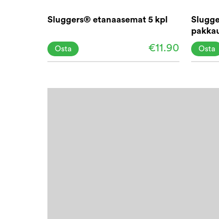
Sluggers® etanaasemat 5 kpl
Slugge
pakka
€11.90
Osta
Osta