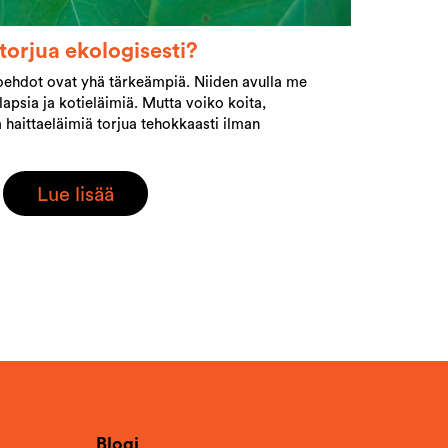
torjua ekologisesti?
toehdot ovat yhä tärkeämpiä. Niiden avulla me
apsia ja kotieläimiä. Mutta voiko koita,
 haittaeläimiä torjua tehokkaasti ilman
Lue lisää
Blogi