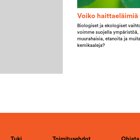
Voiko haittaeläimiä 
Biologiset ja ekologiset vaih
voimme suojella ympäristöä, l
muurahaisia, etanoita ja muita
kemikaaleja?
Tuki
Toimitusehdot
Ohjata