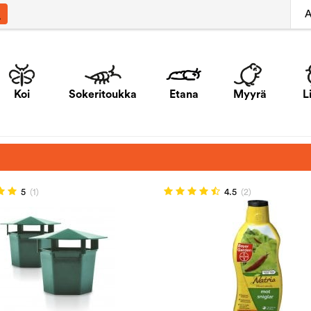
A
Koi
Sokeritoukka
Etana
Myyrä
L
5
(1)
4.5
(2)