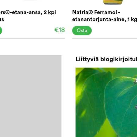
rs®-etana-ansa, 2 kpl
Natria® Ferramol -
us
etanantorjunta-aine, 1 kg
m2
€18
Osta
Liittyviä blogikirjoitu