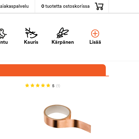
0
tuotetta ostoskorissa
siakaspalvelu
intu
Kauris
Kärpänen
Lisää
5
(1)