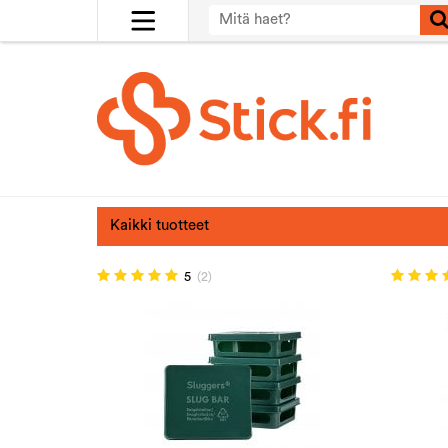
Kaikki tuotteet
5
(2)