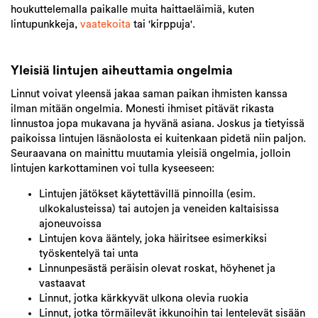
houkuttelemalla paikalle muita haittaeläimiä, kuten
lintupunkkeja,
vaatekoita
tai 'kirppuja'.
Yleisiä lintujen aiheuttamia ongelmia
Linnut voivat yleensä jakaa saman paikan ihmisten kanssa
ilman mitään ongelmia. Monesti ihmiset pitävät rikasta
linnustoa jopa mukavana ja hyvänä asiana. Joskus ja tietyissä
paikoissa lintujen läsnäolosta ei kuitenkaan pidetä niin paljon.
Seuraavana on mainittu muutamia yleisiä ongelmia, jolloin
lintujen karkottaminen voi tulla kyseeseen:
Lintujen jätökset käytettävillä pinnoilla (esim.
ulkokalusteissa) tai autojen ja veneiden kaltaisissa
ajoneuvoissa
Lintujen kova ääntely, joka häiritsee esimerkiksi
työskentelyä tai unta
Linnunpesästä peräisin olevat roskat, höyhenet ja
vastaavat
Linnut, jotka kärkkyvät ulkona olevia ruokia
Linnut, jotka törmäilevät ikkunoihin tai lentelevät sisään