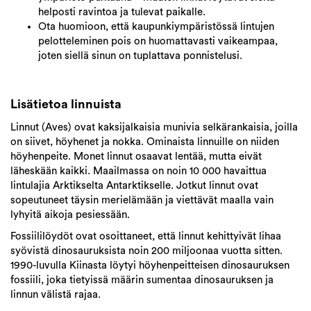
helposti ravintoa ja tulevat paikalle.
Ota huomioon, että kaupunkiympäristössä lintujen
pelotteleminen
pois on huomattavasti vaikeampaa,
joten siellä sinun on tuplattava ponnistelusi.
Lisätietoa linnuista
Linnut (Aves) ovat kaksijalkaisia munivia selkärankaisia, joilla
on siivet, höyhenet ja nokka. Ominaista linnuille on niiden
höyhenpeite. Monet linnut osaavat lentää, mutta eivät
läheskään kaikki. Maailmassa on noin 10 000 havaittua
lintulajia Arktikselta Antarktikselle. Jotkut linnut ovat
sopeutuneet täysin merielämään ja viettävät maalla vain
lyhyitä aikoja pesiessään.
Fossiililöydöt ovat osoittaneet, että linnut kehittyivät lihaa
syövistä dinosauruksista noin 200 miljoonaa vuotta sitten.
1990-luvulla Kiinasta löytyi höyhenpeitteisen dinosauruksen
fossiili, joka tietyissä määrin sumentaa dinosauruksen ja
linnun välistä rajaa.