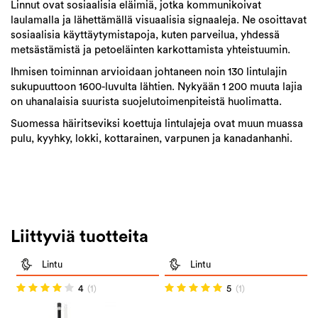
Linnut ovat sosiaalisia eläimiä, jotka kommunikoivat
laulamalla ja lähettämällä visuaalisia signaaleja. Ne osoittavat
sosiaalisia käyttäytymistapoja, kuten parveilua, yhdessä
metsästämistä ja petoeläinten karkottamista yhteistuumin.
Ihmisen toiminnan arvioidaan johtaneen noin 130 lintulajin
sukupuuttoon 1600-luvulta lähtien. Nykyään 1 200 muuta lajia
on uhanalaisia suurista suojelutoimenpiteistä huolimatta.
Suomessa häiritseviksi koettuja lintulajeja ovat muun muassa
pulu, kyyhky, lokki, kottarainen, varpunen ja kanadanhanhi.
Liittyviä tuotteita
Lintu
Lintu
4
(1)
5
(1)