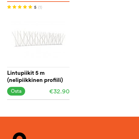
5
(1)
Lintupiikit 5 m
(nelipiikkinen profiili)
€32.90
Osta