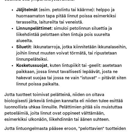
Jäljitelmät
(esim. petolintu tai käärme): helppo ja
huomaamaton tapa pitää linnut poissa esimerkiksi
terasseilta, laitureilta tai veneistä.
Linnunpelättimet
: simuloi petolinnun siluettia ja
liikehdintää pelottaen siten lintuja pois suurelta
alueelta.
Siluetit
: ikkunatarroja, jotka kiinnitetään ikkunalaseihin,
joihin linnut muuten voivat törmätä, tai ripustetaan
linnunpeläteiksi.
Kosketussuojat
, kuten lintupiikit tai -geelit: asetetaan
paikkaan, jossa linnut tavallisesti lepäävät, josta ne
hakevat suojaa tai jossa ne vain "istuvat" – pitävät siten
linnut poissa paikalta.
Jotta tuotteet toimivat pelätteinä, niiden on oltava
biologisesti järkeviä lintujen kannalta eli niiden tulee esittää
luonnollista uhkaa linnuille. Pelättimien pitää siis muistuttaa
petoeläimiä, joita linnut ovat oppineet välttämään,
esimerkiksi ulkonäön, liikehdinnän tai äänen suhteen.
Jotta lintuongelmasta pääsee eroon, "pelottavien" tuotteiden