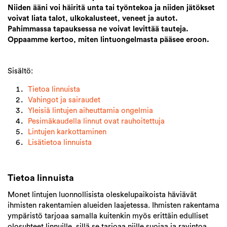
Niiden ääni voi häiritä unta tai työntekoa ja niiden jätökset
voivat liata talot, ulkokalusteet, veneet ja autot.
Pahimmassa tapauksessa ne voivat levittää tauteja.
Oppaamme kertoo, miten lintuongelmasta pääsee eroon.​
Sisältö:
Tietoa linnuista
Vahingot ja sairaudet
Yleisiä lintujen aiheuttamia ongelmia
Pesimäkaudella linnut ovat rauhoitettuja
Lintujen karkottaminen
Lisätietoa linnuista
Tietoa linnuista
Monet lintujen luonnollisista oleskelupaikoista häviävät
ihmisten rakentamien alueiden laajetessa. Ihmisten rakentama
ympäristö tarjoaa samalla kuitenkin myös erittäin edulliset
olosuhteet linnuille, sillä se tarjoaa niille suojaa ja ravintoa.