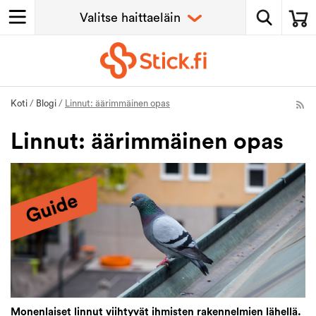
Koti
/
Blogi
/
Linnut: äärimmäinen opas
Linnut: äärimmäinen opas
Monenlaiset linnut viihtyvät ihmisten rakennelmien lähellä.