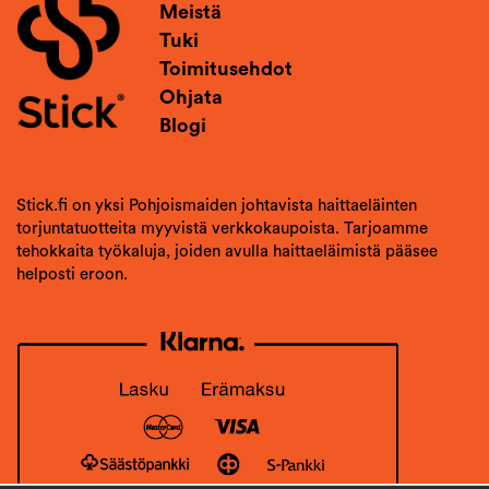
Meistä
Tuki
Toimitusehdot
Ohjata
Blogi
Stick.fi on yksi Pohjoismaiden johtavista haittaeläinten
torjuntatuotteita myyvistä verkkokaupoista. Tarjoamme
tehokkaita työkaluja, joiden avulla haittaeläimistä pääsee
helposti eroon.