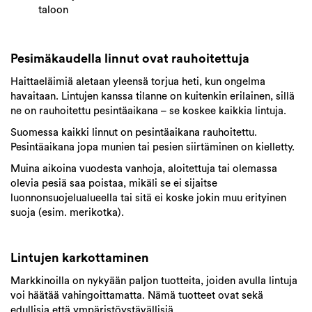
taloon
Pesimäkaudella linnut ovat rauhoitettuja
Haittaeläimiä aletaan yleensä torjua heti, kun ongelma
havaitaan. Lintujen kanssa tilanne on kuitenkin erilainen, sillä
ne on rauhoitettu pesintäaikana – se koskee kaikkia lintuja.
Suomessa kaikki linnut on pesintäaikana rauhoitettu.
Pesintäaikana jopa munien tai pesien siirtäminen on kielletty.
Muina aikoina vuodesta vanhoja, aloitettuja tai olemassa
olevia pesiä saa poistaa,
mikäli se ei sijaitse
luonnonsuojelualueella tai sitä ei koske jokin muu erityinen
suoja (esim. merikotka).
Lintujen karkottaminen
Markkinoilla on nykyään paljon tuotteita, joiden avulla lintuja
voi häätää vahingoittamatta. Nämä tuotteet ovat sekä
edullisia että ympäristöystävällisiä.