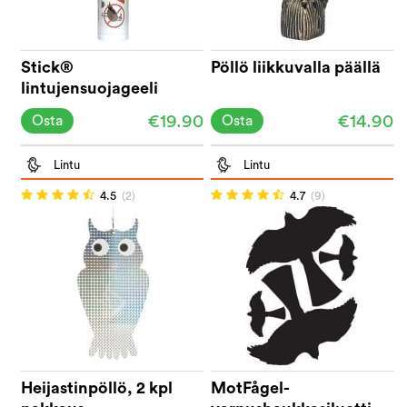
Stick®
Pöllö liikkuvalla päällä
lintujensuojageeli
300ml
€19.90
€14.90
Osta
Osta
Lintu
Lintu
4.5
(2)
4.7
(9)
Heijastinpöllö, 2 kpl
MotFågel-