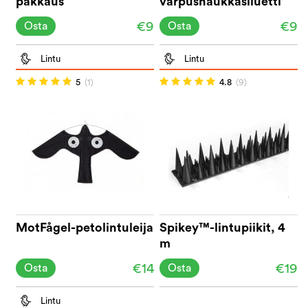
pakkaus
varpushaukkasiluetti
(2+2)
€9
€9
Osta
Osta
Lintu
Lintu
5
(1)
4.8
(9)
MotFågel-petolintuleija
Spikey™-lintupiikit, 4
m
€14
€19
Osta
Osta
Lintu