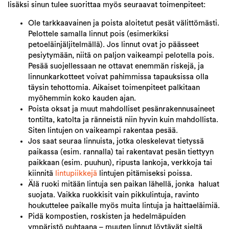
lisäksi sinun tulee suorittaa myös seuraavat toimenpiteet:
Ole tarkkaavainen ja poista aloitetut pesät välittömästi.
Pelottele samalla linnut pois (esimerkiksi
petoeläinjäljitelmällä). Jos linnut ovat jo päässeet
pesiytymään, niitä on paljon vaikeampi pelotella pois.
Pesää suojellessaan ne ottavat enemmän riskejä, ja
linnunkarkotteet voivat pahimmissa tapauksissa olla
täysin tehottomia. Aikaiset toimenpiteet palkitaan
myöhemmin koko kauden ajan.
Poista oksat ja muut mahdolliset pesänrakennusaineet
tontilta, katolta ja ränneistä niin hyvin kuin mahdollista.
Siten lintujen on vaikeampi rakentaa pesää.
Jos saat seuraa linnuista, jotka oleskelevat tietyssä
paikassa (esim. rannalla) tai rakentavat pesän tiettyyn
paikkaan (esim. puuhun), ripusta lankoja, verkkoja tai
kiinnitä
lintupiikkejä
lintujen pitämiseksi poissa.
Älä ruoki mitään lintuja sen paikan lähellä, jonka haluat
suojata. Vaikka ruokkisit vain pikkulintuja, ravinto
houkuttelee paikalle myös muita lintuja ja haittaeläimiä.
Pidä kompostien, roskisten ja hedelmäpuiden
ympäristö puhtaana – muuten linnut löytävät sieltä