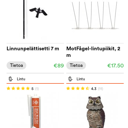
Linnunpelättisetti 7 m
MotFågel-lintupiikit, 2
m
€89
€17.50
Tietoa
Tietoa
Lintu
Lintu
5
(1)
4.3
(11)