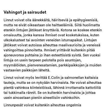
Vahingot ja sairaudet
Linnut voivat olla äänekkäitä, häiritseviä ja epähygieenisiä,
mutta ne eivät oikeastaan ole haittaeläimiä. Siitä huolimatta
etenkin lintujen jätökset ärsyttäviä. Kotona se koskee etenkin
omaisuutta, jonka kanssa ihmiset ovat kosketuksissa, kuten
ulkokalusteet tai avointen veneiden istumapaikat. Lintujen
jätökset voivat autoissa aiheuttaa maalivaurioita ja veneissä
vahingoittaa pinnoitetta. Ihmiset yrittävät kuitenkin pitää
ajoneuvonsa puhtaina jo ihan esteettisistä syistä. Sen vuoksi
lintuja on usein tarpeen pelotella pois asuntojen,
myymälöiden, pienvenesatamien, parkkipaikkojen ja muiden
vastaavien paikkojen läheltä.
Linnut voivat myös levittää E.Colin ja salmonellan kaltaisia
tauteja, mutta se on nykyään harvinaista. Ne voivat aiheuttaa
pientä vahinkoa kiinteistöissä, lähinnä irrottamalla kattotiiliä
tai tukkimalla rännit. Se on kuitenkin harvinaista ja johtaa
usein ainoastaan pieniin aineellisiin vahinkoihin.
Linnunpesät voivat kuitenkin aiheuttaa ongelmia