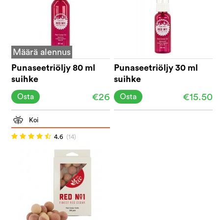
Määrä alennus
Punaseetriöljy 80 ml
Punaseetriöljy 30 ml
suihke
suihke
€26
€15.50
Osta
Osta
Koi
4.6
(14)