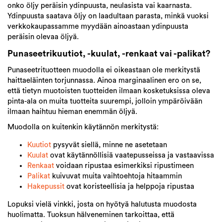
onko öljy peräisin ydinpuusta, neulasista vai kaarnasta.
Ydinpuusta saatava öljy on laadultaan parasta, minkä vuoksi
verkkokaupassamme myydään ainoastaan ydinpuusta
peräisin olevaa öljyä.
Punaseetrikuutiot, -kuulat, -renkaat vai -palikat?
Punaseetrituotteen muodolla ei oikeastaan ole merkitystä
haittaeläinten torjunnassa. Ainoa marginaalinen ero on se,
että tietyn muotoisten tuotteiden ilmaan kosketuksissa oleva
pinta-ala on muita tuotteita suurempi, jolloin ympäröivään
ilmaan haihtuu hieman enemmän öljyä.
Muodolla on kuitenkin käytännön merkitystä:
Kuutiot
pysyvät siellä, minne ne asetetaan
Kuulat
ovat käytännöllisiä vaatepusseissa ja vastaavissa
Renkaat
voidaan ripustaa esimerkiksi ripustimeen
Palikat
kuivuvat muita vaihtoehtoja hitaammin
Hakepussit
ovat koristeellisia ja helppoja ripustaa
Lopuksi vielä vinkki, josta on hyötyä halutusta muodosta
huolimatta. Tuoksun hälveneminen tarkoittaa, että