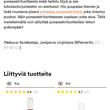
punaseetrituotteesta enää haihdu öljyä ja sen
tuholaistorjuntateho on alentunut. Hio puupalaa hieman ja
lisää muutama pisara
puhdasta punaseetriöljyä
, joka imeytyy
puuhun. Näin punaseetrituotteeseen saadaan uutta eloa. Tällä
menetelmällä voit säilyttää punaseetrituotteidesi tehon
pidempään!
Pääkuva:
Kynäkataja, Juniperus virginiana [©Famartin,
CC
BY-SA 3.0
]
Liittyviä tuotteita
Koi
Koi
4.8
(43)
4.7
(26)