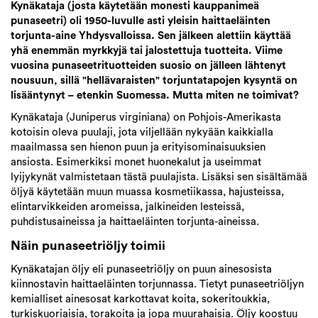
Kynäkataja (josta käytetään monesti kauppanimeä
punaseetri) oli 1950-luvulle asti yleisin haittaeläinten
torjunta-aine Yhdysvalloissa. Sen jälkeen alettiin käyttää
yhä enemmän myrkkyjä tai jalostettuja tuotteita. Viime
vuosina punaseetrituotteiden suosio on jälleen lähtenyt
nousuun, sillä "hellävaraisten" torjuntatapojen kysyntä on
lisääntynyt – etenkin Suomessa. Mutta miten ne toimivat?
Kynäkataja (Juniperus virginiana) on Pohjois-Amerikasta
kotoisin oleva puulaji, jota viljellään nykyään kaikkialla
maailmassa sen hienon puun ja erityisominaisuuksien
ansiosta. Esimerkiksi monet huonekalut ja useimmat
lyijykynät valmistetaan tästä puulajista. Lisäksi sen sisältämää
öljyä käytetään muun muassa kosmetiikassa, hajusteissa,
elintarvikkeiden aromeissa, jalkineiden lesteissä,
puhdistusaineissa ja haittaeläinten torjunta-aineissa.
Näin punaseetriöljy toimii
Kynäkatajan öljy eli punaseetriöljy on puun ainesosista
kiinnostavin haittaeläinten torjunnassa. Tietyt punaseetriöljyn
kemialliset ainesosat karkottavat koita, sokeritoukkia,
turkiskuoriaisia, torakoita ja jopa muurahaisia. Öljy koostuu