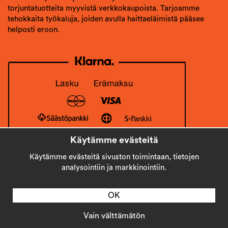
torjuntatuotteita myyvistä verkkokaupoista. Tarjoamme
tehokkaita työkaluja, joiden avulla haittaeläimistä pääsee
helposti eroon.
Käytämme evästeitä
Käytämme evästeitä sivuston toimintaan, tietojen
analysointiin ja markkinointiin.
OK
Vain välttämätön
Copyright © 2026
Stick AB