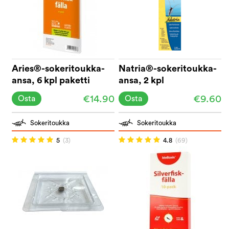
Aries®-sokeritoukka-
Natria®-sokeritoukka-
ansa, 6 kpl paketti
ansa, 2 kpl
€14.90
€9.60
Osta
Osta
Sokeritoukka
Sokeritoukka
5
(3)
4.8
(69)