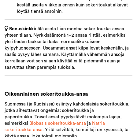
kestää useita viikkoja ennen kuin sokeritoukat alkavat
löytää tiensä ansoihin.
Bonuskinkki:
älä aseta liian montaa sokeritoukka-ansaa
yhteen tilaan. Nyrkkisääntönä 1–2 ansaa riittää, esimerkiksi
yksi lieden taakse tai kaksi normaalikokoiseen
kylpyhuoneeseen. Useammat ansat kilpailevat keskenään, ja
saalis pysyy lähes samana. Käyttämällä vähemmän ansoja
kerrallaan voit sen sijaan käyttää niitä pidemmän ajan ja
saavuttaa siten parempia tuloksia.
Oikeanlainen sokeritoukka-ansa
Suomessa (ja Ruotsissa) esiintyy kahdenlaisia sokeritoukkia,
jotka aiheuttavat ongelmia: sokeritoukka ja
paperitoukka. Toiset ansat pyydystävät molempia lajeja,
esimerkiksi
Biobasis sokeritoukka-ansa
ja
Natria
sokeritoukka-ansa
. Yritä selvittää, kumpi laji on kyseessä, tai
käytä ansaa, joka toimii molempiin.