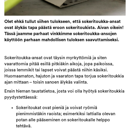
Olet ehkä tullut siihen tulokseen, että sokeritoukka-ansat
ovat älykäs tapa päästä eroon sokeritoukista. Aivan oikein!
Tässä jaamme parhaat vinkkimme sokeritoukka-ansojen
käyttöön parhaan mahdollisen tuloksen saavuttamiseksi.
Sokeritoukka-ansat ovat täysin myrkyttömiä ja siten
vaarattomia pitää esillä pitkiäkin aikoja, jopa paikoissa,
joissa lemmikit tai lapset voivat päästä niihin käsiksi.
Huomaamaton, hajuton ja vaaraton tapa torjua sokeritoukkia
ajan mittaan – toisin sanoen älykäs valinta.
Ensin hieman taustatietoa, josta voi olla hyötyä sokeritoukkia
pyydystettäessä:
Sokeritoukat ovat pieniä ja voivat ryömiä
pienimmistäkin raoista; esimerkiksi lattialla olevan
potan alle pääseminen on sokeritoukalle helppo
tehtävä.