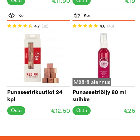
€11.90
€19
Osta
Osta
Koi
Koi
4.7
(32)
4.8
(43)
Määrä alennus
Punaseetrikuutiot 24
Punaseetriöljy 80 ml
kpl
suihke
€12.50
€26
Osta
Osta