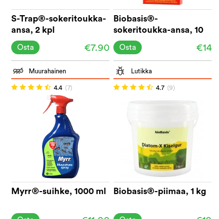
S-Trap®-sokeritoukka-
Biobasis®-
ansa, 2 kpl
sokeritoukka-ansa, 10
kpl
€7.90
€14
Osta
Osta
Muurahainen
Lutikka
4.4
(7)
4.7
(9)
Myrr®-suihke, 1000 ml
Biobasis®-piimaa, 1 kg