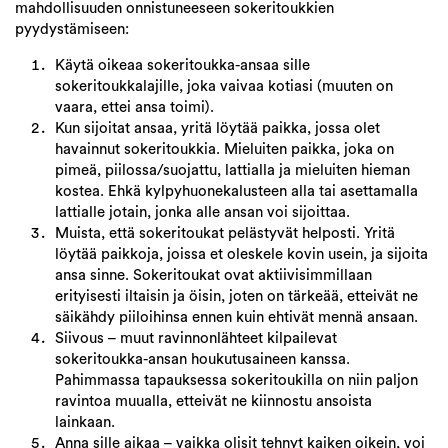
mahdollisuuden onnistuneeseen sokeritoukkien
pyydystämiseen:
Käytä oikeaa sokeritoukka-ansaa sille
sokeritoukkalajille, joka vaivaa kotiasi (muuten on
vaara, ettei ansa toimi).
Kun sijoitat ansaa, yritä löytää paikka, jossa olet
havainnut sokeritoukkia. Mieluiten paikka, joka on
pimeä, piilossa/suojattu, lattialla ja mieluiten hieman
kostea. Ehkä kylpyhuonekalusteen alla tai asettamalla
lattialle jotain, jonka alle ansan voi sijoittaa.
Muista, että sokeritoukat pelästyvät helposti. Yritä
löytää paikkoja, joissa et oleskele kovin usein, ja sijoita
ansa sinne. Sokeritoukat ovat aktiivisimmillaan
erityisesti iltaisin ja öisin, joten on tärkeää, etteivät ne
säikähdy piiloihinsa ennen kuin ehtivät mennä ansaan.
Siivous – muut ravinnonlähteet kilpailevat
sokeritoukka-ansan houkutusaineen kanssa.
Pahimmassa tapauksessa sokeritoukilla on niin paljon
ravintoa muualla, etteivät ne kiinnostu ansoista
lainkaan.
Anna sille aikaa – vaikka olisit tehnyt kaiken oikein, voi