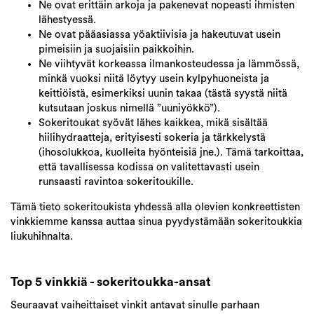
Ne ovat erittäin arkoja ja pakenevat nopeasti ihmisten
lähestyessä.
Ne ovat pääasiassa yöaktiivisia ja hakeutuvat usein
pimeisiin ja suojaisiin paikkoihin.
Ne viihtyvät korkeassa ilmankosteudessa ja lämmössä,
minkä vuoksi niitä löytyy usein kylpyhuoneista ja
keittiöistä, esimerkiksi uunin takaa (tästä syystä niitä
kutsutaan joskus nimellä ”uuniyökkö”).
Sokeritoukat syövät lähes kaikkea, mikä sisältää
hiilihydraatteja, erityisesti sokeria ja tärkkelystä
(ihosolukkoa, kuolleita hyönteisiä jne.). Tämä tarkoittaa,
että tavallisessa kodissa on valitettavasti usein
runsaasti ravintoa sokeritoukille.
Tämä tieto sokeritoukista yhdessä alla olevien konkreettisten
vinkkiemme kanssa auttaa sinua pyydystämään sokeritoukkia
liukuhihnalta.
Top 5 vinkkiä - sokeritoukka-ansat
Seuraavat vaiheittaiset vinkit antavat sinulle parhaan