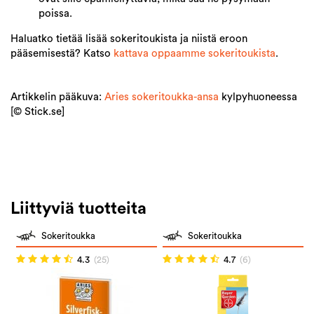
poissa.
Haluatko tietää lisää sokeritoukista ja niistä eroon
pääsemisestä? Katso
kattava oppaamme sokeritoukista
.
Artikkelin pääkuva:
Aries sokeritoukka-ansa
kylpyhuoneessa
[© Stick.se]
Liittyviä tuotteita
Sokeritoukka
Sokeritoukka
4.3
(25)
4.7
(6)