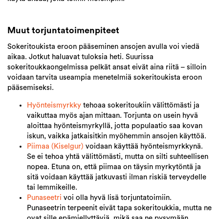
Muut torjuntatoimenpiteet
Sokeritoukista eroon pääseminen ansojen avulla voi viedä
aikaa. Jotkut haluavat tuloksia heti. Suurissa
sokeritoukkaongelmissa pelkät ansat eivät aina riitä – silloin
voidaan tarvita useampia menetelmiä sokeritoukista eroon
pääsemiseksi.
Hyönteismyrkky
tehoaa sokeritoukiin välittömästi ja
vaikuttaa myös ajan mittaan. Torjunta on usein hyvä
aloittaa hyönteismyrkyllä, jotta populaatio saa kovan
iskun, vaikka jatkaisitkin myöhemmin ansojen käyttöä.
Piimaa (Kiselgur)
voidaan käyttää hyönteismyrkkynä.
Se ei tehoa yhtä välittömästi, mutta on silti suhteellisen
nopea. Etuna on, että piimaa on täysin myrkytöntä ja
sitä voidaan käyttää jatkuvasti ilman riskiä terveydelle
tai lemmikeille.
Punaseetri
voi olla hyvä lisä torjuntatoimiin.
Punaseetrin terpeenit eivät tapa sokeritoukkia, mutta ne
ovat sille epämiellyttäviä, mikä saa ne pysymään