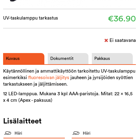
€36.90
UV-taskulamppu tarkastus
Ei saatavana
Kuvaus
Dokumentit
Pakkaus
Käytännöllinen ja ammattikäyttöön tarkoitettu UV-taskulamppu
esimerkiksi
fluoresoivan jäljitys
jauheen ja jyrsijöiden syöttien
tarkastukseen ja jäljittämiseen.
12 LED-lamppua. Mukana 3 kpl AAA-paristoja. Mitat: 22 x 16,5
x 4 cm (Apex - paksuus)
Lisälaitteet
Hiiri
Hiiri