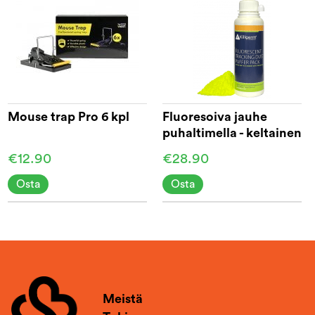
Mouse trap Pro 6 kpl
Fluoresoiva jauhe
puhaltimella - keltainen
€12.90
€28.90
Osta
Osta
Meistä