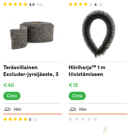
4.9
(12)
4
(4)
Teräsvillainen
Hiiriharja™ 1 m
Excluder-jyrsijäeste, 3
tiivistämiseen
m
€46
€18
Osta
Osta
Hiiri
Hiiri
5
(2)