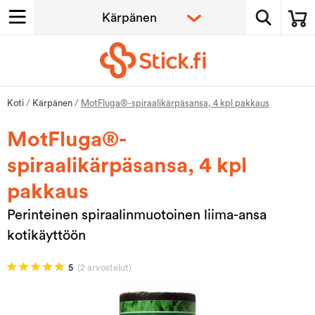
Koti
/
Kärpänen
/
MotFluga®-spiraalikärpäsansa, 4 kpl pakkaus
MotFluga®-
spiraalikärpäsansa, 4 kpl
pakkaus
Perinteinen spiraalinmuotoinen liima-ansa
kotikäyttöön
5
(2 arvostelut)