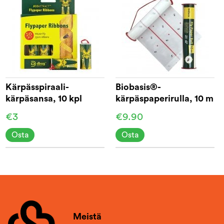
Kärpässpiraali-
Biobasis®-
kärpäsansa, 10 kpl
kärpäspaperirulla, 10 m
pakkaus
€3
€9.90
Osta
Osta
Meistä