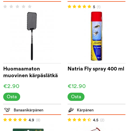
5
(1)
Huomaamaton
Natria Fly spray 400 ml
muovinen kärpäslätkä
€2.90
€12.90
Osta
Osta
Banaanikärpänen
Kärpänen
4.9
(8)
4.5
(2)