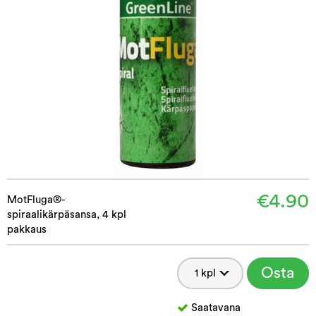
€4.90
MotFluga®-
spiraalikärpäsansa, 4 kpl
pakkaus
Osta
Saatavana