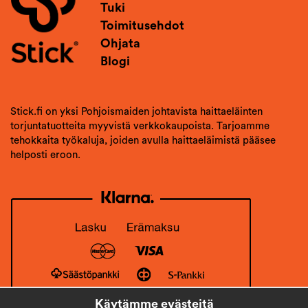
Tuki
Toimitusehdot
Ohjata
Blogi
Stick.fi on yksi Pohjoismaiden johtavista haittaeläinten
torjuntatuotteita myyvistä verkkokaupoista. Tarjoamme
tehokkaita työkaluja, joiden avulla haittaeläimistä pääsee
helposti eroon.
Käytämme evästeitä