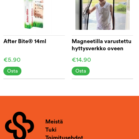
After Bite® 14ml
Magneetilla varustettu
hyttysverkko oveen
210 cm
€5.90
€14.90
Osta
Osta
Meistä
Tuki
Toimitusehdot