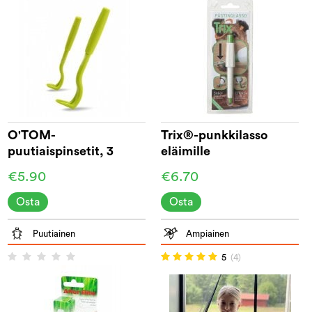
O'TOM-
Trix®-punkkilasso
puutiaispinsetit, 3
eläimille
kpl:een pakkaus
€5.90
€6.70
Osta
Osta
Puutiainen
Ampiainen
5
(4)