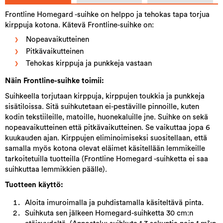
Frontline Homegard -suihke on helppo ja tehokas tapa torjua
kirppuja kotona. Kätevä Frontline-suihke on:
Nopeavaikutteinen
Pitkävaikutteinen
Tehokas kirppuja ja punkkeja vastaan
Näin Frontline-suihke toimii:
Suihkeella torjutaan kirppuja, kirppujen toukkia ja punkkeja
sisätiloissa. Sitä suihkutetaan ei-pestäville pinnoille, kuten
kodin tekstiileille, matoille, huonekaluille jne. Suihke on sekä
nopeavaikutteinen että pitkävaikutteinen. Se vaikuttaa jopa 6
kuukauden ajan. Kirppujen eliminoimiseksi suositellaan, että
samalla myös kotona olevat eläimet käsitellään lemmikeille
tarkoitetuilla tuotteilla (Frontline Homegard -suihketta ei saa
suihkuttaa lemmikkien päälle).
Tuotteen käyttö:
Aloita imuroimalla ja puhdistamalla käsiteltävä pinta.
Suihkuta sen jälkeen Homegard-suihketta 30 cm:n