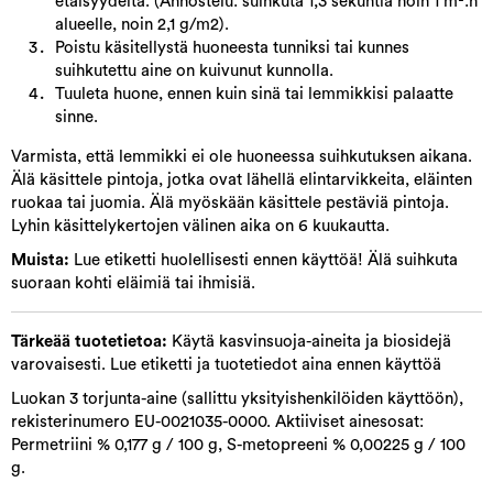
etäisyydeltä. (Annostelu: suihkuta 1,3 sekuntia noin 1 m²:n
alueelle, noin 2,1 g/m2).
Poistu käsitellystä huoneesta tunniksi tai kunnes
suihkutettu aine on kuivunut kunnolla.
Tuuleta huone, ennen kuin sinä tai lemmikkisi palaatte
sinne.
Varmista, että lemmikki ei ole huoneessa suihkutuksen aikana.
Älä käsittele pintoja, jotka ovat lähellä elintarvikkeita, eläinten
ruokaa tai juomia. Älä myöskään käsittele pestäviä pintoja.
Lyhin käsittelykertojen välinen aika on 6 kuukautta.
Muista:
Lue etiketti huolellisesti ennen käyttöä! Älä suihkuta
suoraan kohti eläimiä tai ihmisiä.
Tärkeää tuotetietoa:
Käytä kasvinsuoja-aineita ja biosidejä
varovaisesti. Lue etiketti ja tuotetiedot aina ennen käyttöä
Luokan 3 torjunta-aine (sallittu yksityishenkilöiden käyttöön),
rekisterinumero EU-0021035-0000. Aktiiviset ainesosat:
Permetriini % 0,177 g / 100 g, S-metopreeni % 0,00225 g / 100
g.