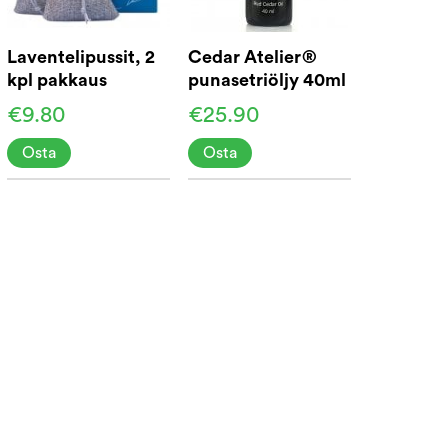
Laventelipussit, 2
Cedar Atelier®
kpl pakkaus
punasetriöljy 40ml
€9.80
€25.90
Osta
Osta