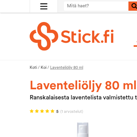
Koti
/
Koi
/
Laventeliöljy 80 ml
Laventeliöljy 80 ml
Ranskalaisesta laventelista valmistettu t
5
(1 arvostelut)