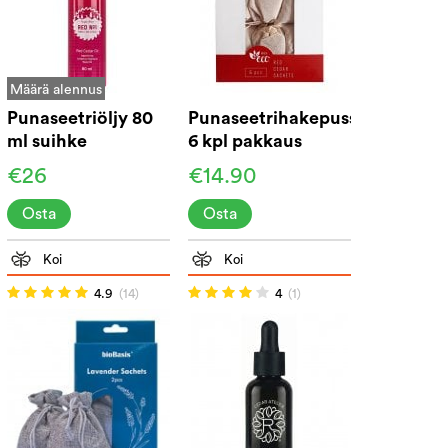
Määrä alennus
Punaseetriöljy 80
Punaseetrihakepussit,
ml suihke
6 kpl pakkaus
€26
€14.90
Osta
Osta
Koi
Koi
4.9
(14)
4
(1)