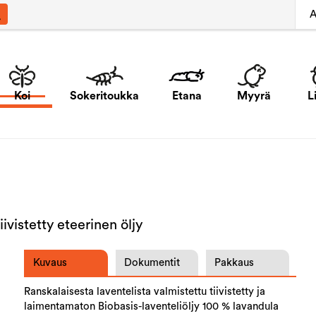
A
Koi
Sokeritoukka
Etana
Myyrä
L
iivistetty eteerinen öljy
Kuvaus
Dokumentit
Pakkaus
Ranskalaisesta laventelista valmistettu tiivistetty ja
laimentamaton Biobasis-laventeliöljy 100 % lavandula