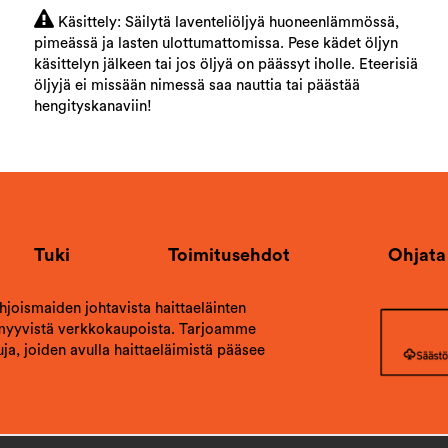
Käsittely: Säilytä laventeliöljyä huoneenlämmössä,
pimeässä ja lasten ulottumattomissa. Pese kädet öljyn
käsittelyn jälkeen tai jos öljyä on päässyt iholle. Eteerisiä
öljyjä ei missään nimessä saa nauttia tai päästää
hengityskanaviin!
Tuki
Toimitusehdot
Ohjata
ohjoismaiden johtavista haittaeläinten
 myyvistä verkkokaupoista. Tarjoamme
ja, joiden avulla haittaeläimistä pääsee