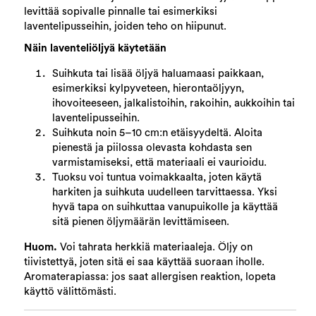
levittää sopivalle pinnalle tai esimerkiksi
laventelipusseihin, joiden teho on hiipunut.
Näin laventeliöljyä käytetään
Suihkuta tai lisää öljyä haluamaasi paikkaan,
esimerkiksi kylpyveteen, hierontaöljyyn,
ihovoiteeseen, jalkalistoihin, rakoihin, aukkoihin tai
laventelipusseihin.
Suihkuta noin 5–10 cm:n etäisyydeltä. Aloita
pienestä ja piilossa olevasta kohdasta sen
varmistamiseksi, että materiaali ei vaurioidu.
Tuoksu voi tuntua voimakkaalta, joten käytä
harkiten ja suihkuta uudelleen tarvittaessa. Yksi
hyvä tapa on suihkuttaa vanupuikolle ja käyttää
sitä pienen öljymäärän levittämiseen.
Huom.
Voi tahrata herkkiä materiaaleja. Öljy on
tiivistettyä, joten sitä ei saa käyttää suoraan iholle.
Aromaterapiassa: jos saat allergisen reaktion, lopeta
käyttö välittömästi.