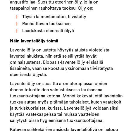
angustifoliaa. Suosittu eteerinen öljy, jolla on
tasapainoinen rauhoittava tuoksu. Öljy on:
Täysin laimentamaton, tiivistetty
Rauhoittavan tuoksuinen
Laadukasta eteeristä öljyä
Näin laventeliöljy toimii
Laventeliöljy on uutettu höyrytislatuista violeteista
laventelinkukista, niin että se säilyttää hyvät
ominaisuutensa. Biobasis-laventeliöljy ei sisällä
lisäaineita, vaan se koostuu yksinomaan tiivistetystä
eteerisestä öljystä.
Laventeliöljy on suosittu aromaterapiassa, omien
ihonhoitotuotteiden valmistuksessa tai ihanana
tuoksuntuottajana kotona. Monet kokevat, että laventelin
tuoksu auttaa myös pitämään tuholaiset, kuten vaatekoit
ja turkiskuoriaiset, kurissa. Laventeliöljyä voidaan siksi
käyttää vaatekaapeissa tai muissa vaatteiden
säilytystiloissa hygieenisenä tuoksuntuottajana.
Kätevän suihkekärjen ansiosta laventeliöljyä on helppo