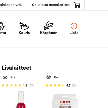
0
tuotetta ostoskorissa
siakaspalvelu
intu
Kauris
Kärpänen
Lisää
Lisälaitteet
Koi
Koi
4.8
(43)
4.7
(18)