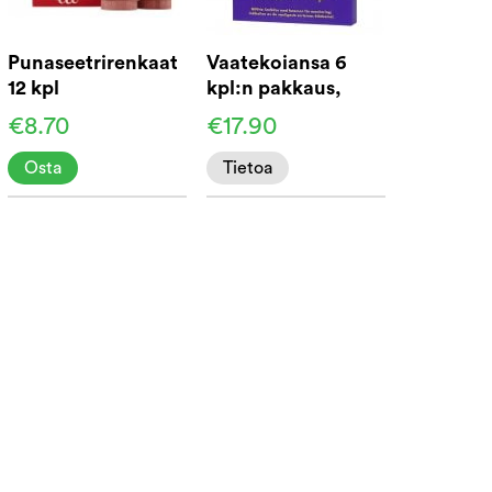
Punaseetrirenkaat
Vaatekoiansa 6
12 kpl
kpl:n pakkaus,
Biobasis®
€8.70
€17.90
Osta
Tietoa
eetrirenkaiden
kaltaisten