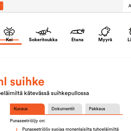
A
Koi
Sokeritoukka
Etana
Myyrä
L
ml suihke
oeläimiltä kätevässä suihkepullossa
Kuvaus
Dokumentit
Pakkaus
Punaseetriöljy on:
Punaseetriöljy suojaa monenlaisilta tuhoeläimiltä