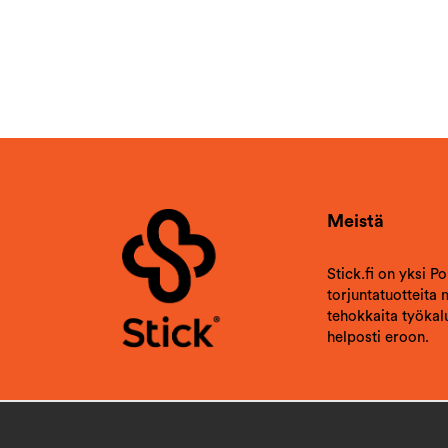
Erittäin pieni määrä riittää. Pihallakin tehokas.
Ainut miinus on voimakas tuoksu ja
suihkuttamalla sitä tulee helposti liikaa. Itse olen
käyttänyt joissain tilanteissa vesivärisivellintä tai
vastaavaa. Öljy ei sovi kaikille materiaaleille.
Kannattaa käyttää kumihanskoja tuotetta
käyttäessä.
2025-01-17
Vahvistettu ostaja
Meistä
Helppo annostella😃
2024-10-23
Stick.fi on yksi P
Vahvistettu ostaja
torjuntatuotteita
tehokkaita työkalu
Miellyttävän tuoksuinen. Pienikin suihkaisu
helposti eroon.
tuntuu riittävän. Laitoin tätä puisiin
sängynjalkoihin. Toivotaan että toimii.
2024-10-17
EIJA Aaltonen Akaa,suomi Finlad
Vahvistettu ostaja