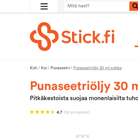
Koti
/
Koi
/
Punaseetri
/
Punaseetriöljy 30 ml suihke
Punaseetriöljy 30 
Pitkäkestoista suojaa monenlaisilta tuh
4.7
(26 arvostelut)