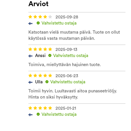
Arviot
2025-09-28
Vahvistettu ostaja
Katsotaan vielä muutama päivä. Tuote on ollut
käytössä vasta muutaman päivän.
2025-09-13
Anssi
Vahvistettu ostaja
Toimiva, miellyttävän hajuinen tuote.
2025-06-23
Ulla
Vahvistettu ostaja
Toimii hyvin. Luultavasti aitoa punaseetriöljy.
Hinta on siksi hyväksytty.
2025-01-21
Vahvistettu ostaja
Tehokas. Toimii karkoitteena monille ötököille
sokeritoukista lähtien. Jopa tappaa osan niistä.