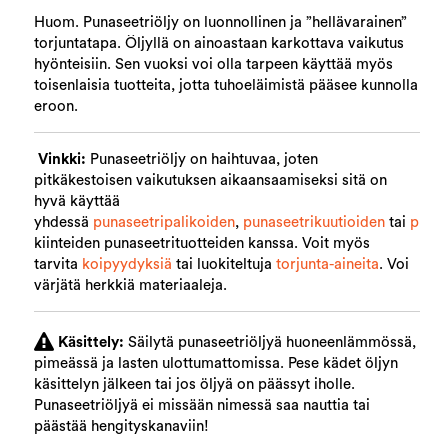
Huom. Punaseetriöljy on luonnollinen ja ”hellävarainen”
torjuntatapa. Öljyllä on ainoastaan karkottava vaikutus
hyönteisiin. Sen vuoksi voi olla tarpeen käyttää myös
toisenlaisia tuotteita, jotta tuhoeläimistä pääsee kunnolla
eroon.
Vinkki:
Punaseetriöljy on haihtuvaa, joten
pitkäkestoisen vaikutuksen aikaansaamiseksi sitä on
hyvä käyttää
yhdessä
punaseetripalikoiden
,
punaseetrikuutioiden
tai
punas
kiinteiden punaseetrituotteiden kanssa. Voit myös
tarvita
koipyydyksiä
tai luokiteltuja
torjunta-aineita
. Voi
värjätä herkkiä materiaaleja.
Käsittely:
Säilytä punaseetriöljyä huoneenlämmössä,
pimeässä ja lasten ulottumattomissa. Pese kädet öljyn
käsittelyn jälkeen tai jos öljyä on päässyt iholle.
Punaseetriöljyä ei missään nimessä saa nauttia tai
päästää hengityskanaviin!