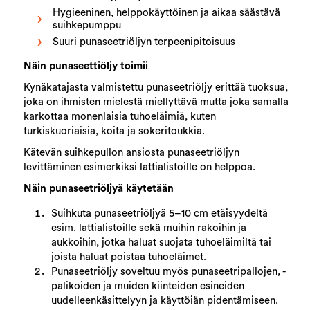
Hygieeninen, helppokäyttöinen ja aikaa säästävä
suihkepumppu
Suuri punaseetriöljyn terpeenipitoisuus
Näin punaseettiöljy toimii
Kynäkatajasta valmistettu punaseetriöljy erittää tuoksua,
joka on ihmisten mielestä miellyttävä mutta joka samalla
karkottaa monenlaisia tuhoeläimiä, kuten
turkiskuoriaisia, koita ja sokeritoukkia.
Kätevän suihkepullon ansiosta punaseetriöljyn
levittäminen esimerkiksi lattialistoille on helppoa.
Näin punaseetriöljyä käytetään
Suihkuta punaseetriöljyä 5–10 cm etäisyydeltä
esim. lattialistoille sekä muihin rakoihin ja
aukkoihin, jotka haluat suojata tuhoeläimiltä tai
joista haluat poistaa tuhoeläimet.
Punaseetriöljy soveltuu myös punaseetripallojen, -
palikoiden ja muiden kiinteiden esineiden
uudelleenkäsittelyyn ja käyttöiän pidentämiseen.