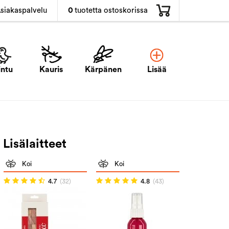
0
tuotetta ostoskorissa
siakaspalvelu
intu
Kauris
Kärpänen
Lisää
Lisälaitteet
Koi
Koi
4.7
(32)
4.8
(43)