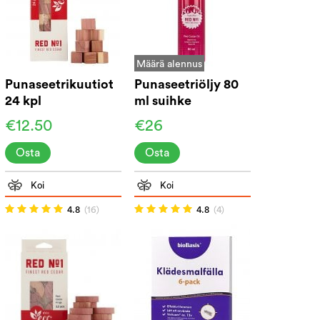
Määrä alennus
Punaseetrikuutiot
Punaseetriöljy 80
24 kpl
ml suihke
€12.50
€26
Osta
Osta
Koi
Koi
4.8
(16)
4.8
(4)