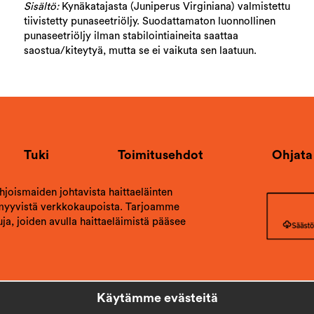
Sisältö:
Kynäkatajasta (Juniperus Virginiana) valmistettu
tiivistetty punaseetriöljy. Suodattamaton luonnollinen
punaseetriöljy ilman stabilointiaineita saattaa
saostua/kiteytyä, mutta se ei vaikuta sen laatuun.
Tuki
Toimitusehdot
Ohjata
ohjoismaiden johtavista haittaeläinten
 myyvistä verkkokaupoista. Tarjoamme
ja, joiden avulla haittaeläimistä pääsee
Käytämme evästeitä