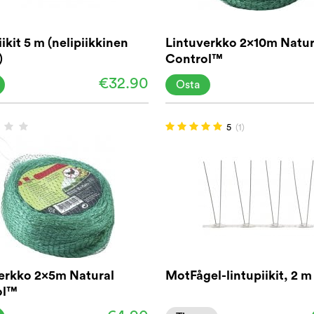
ikit 5 m (nelipiikkinen
Lintuverkko 2x10m Natur
)
Control™
€32.90
Osta
5
(1)
erkko 2x5m Natural
MotFågel-lintupiikit, 2 m
ol™