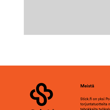
Meistä
Stick.fi on yksi P
torjuntatuotteita
tehokkaita työkalu