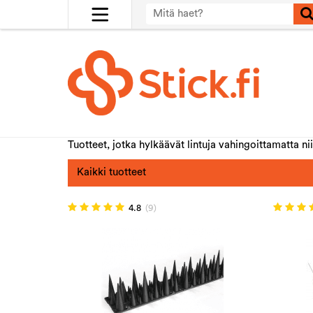
Tuotteet, jotka hylkäävät lintuja vahingoittamatta nii
Kaikki tuotteet
4.8
(9)