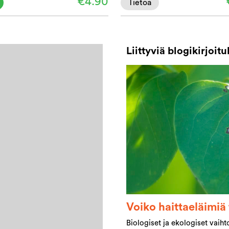
€4.90
Tietoa
Liittyviä blogikirjoitu
Voiko haittaeläimiä 
Biologiset ja ekologiset vaih