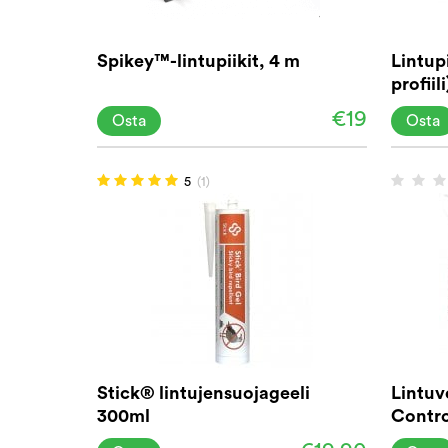
Spikey™-lintupiikit, 4 m
Lintupi
profiili
€19
Osta
Osta
5
(1)
Stick® lintujensuojageeli
Lintuv
300ml
Contr