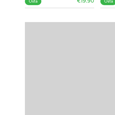
€19.90
Osta
Osta