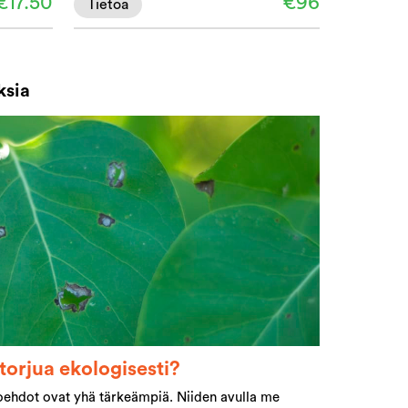
€17.50
€96
Tietoa
ksia
torjua ekologisesti?
toehdot ovat yhä tärkeämpiä. Niiden avulla me