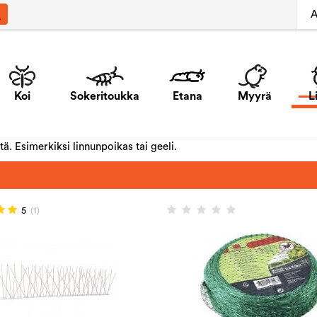
A
Koi
Sokeritoukka
Etana
Myyrä
L
tä. Esimerkiksi linnunpoikas tai geeli.
5
(1)