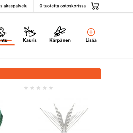
0
tuotetta ostoskorissa
siakaspalvelu
intu
Kauris
Kärpänen
Lisää