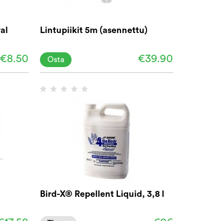
al
Lintupiikit 5m (asennettu)
€8.50
€39.90
Osta
Bird-X® Repellent Liquid, 3,8 l