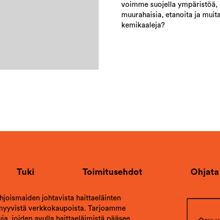
voimme suojella ympäristöä, l
muurahaisia, etanoita ja muita
kemikaaleja?
Tuki
Toimitusehdot
Ohjata
ohjoismaiden johtavista haittaeläinten
 myyvistä verkkokaupoista. Tarjoamme
ja, joiden avulla haittaeläimistä pääsee