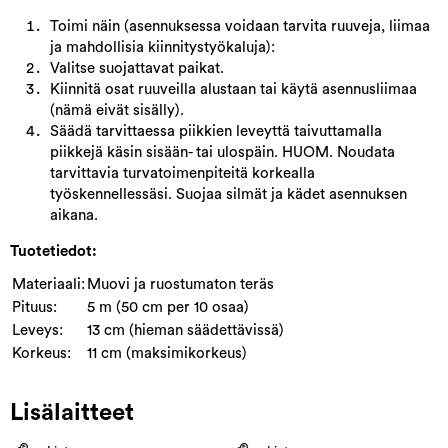
Toimi näin (asennuksessa voidaan tarvita ruuveja, liimaa
ja mahdollisia kiinnitystyökaluja):
Valitse suojattavat paikat.
Kiinnitä osat ruuveilla alustaan tai käytä asennusliimaa
(nämä eivät sisälly).
Säädä tarvittaessa piikkien leveyttä taivuttamalla
piikkejä käsin sisään- tai ulospäin. HUOM. Noudata
tarvittavia turvatoimenpiteitä korkealla
työskennellessäsi. Suojaa silmät ja kädet asennuksen
aikana.
Tuotetiedot:
Materiaali:
Muovi ja ruostumaton teräs
Pituus:
5 m (50 cm per 10 osaa)
Leveys:
13 cm (hieman säädettävissä)
Korkeus:
11 cm (maksimikorkeus)
Lisälaitteet