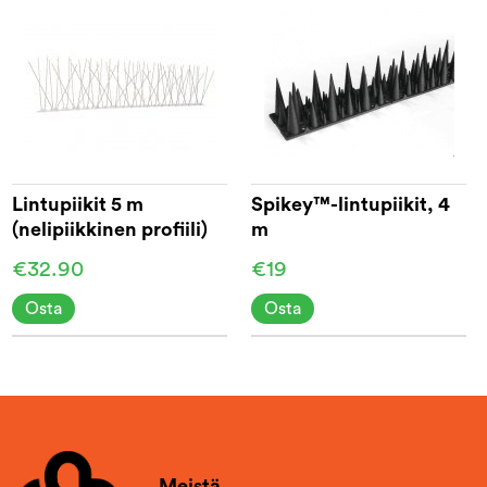
Lintupiikit 5 m
Spikey™-lintupiikit, 4
(nelipiikkinen profiili)
m
€32.90
€19
Osta
Osta
Meistä