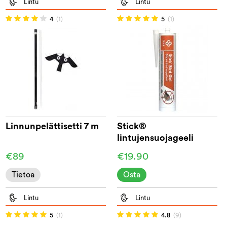
Lintu
Lintu
4
(1)
5
(1)
Linnunpelättisetti 7 m
Stick®
lintujensuojageeli
300ml
€89
€19.90
Tietoa
Osta
Lintu
Lintu
5
(1)
4.8
(9)