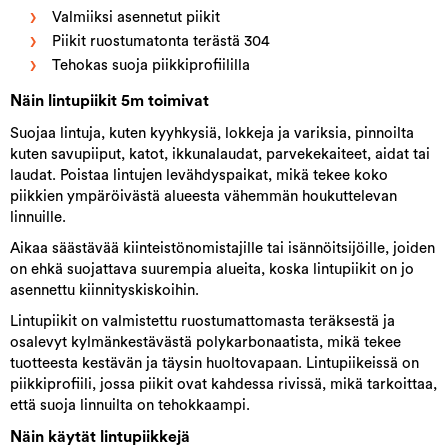
Valmiiksi asennetut piikit
Piikit ruostumatonta terästä 304
Tehokas suoja piikkiprofiililla
Näin lintupiikit 5m toimivat
Suojaa lintuja, kuten kyyhkysiä, lokkeja ja variksia, pinnoilta
kuten savupiiput, katot, ikkunalaudat, parvekekaiteet, aidat tai
laudat. Poistaa lintujen levähdyspaikat, mikä tekee koko
piikkien ympäröivästä alueesta vähemmän houkuttelevan
linnuille.
Aikaa säästävää kiinteistönomistajille tai isännöitsijöille, joiden
on ehkä suojattava suurempia alueita, koska lintupiikit on jo
asennettu kiinnityskiskoihin.
Lintupiikit on valmistettu ruostumattomasta teräksestä ja
osalevyt kylmänkestävästä polykarbonaatista, mikä tekee
tuotteesta kestävän ja täysin huoltovapaan. Lintupiikeissä on
piikkiprofiili, jossa piikit ovat kahdessa rivissä, mikä tarkoittaa,
että suoja linnuilta on tehokkaampi.
Näin käytät lintupiikkejä