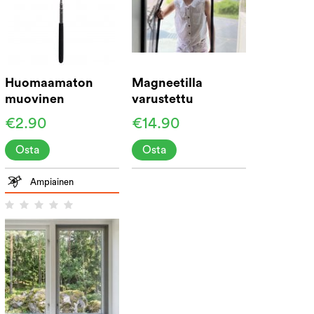
Huomaamaton
Magneetilla
muovinen
varustettu
kärpäslätkä
hyttysverkko
€2.90
€14.90
oveen 210 cm
Osta
Osta
Ampiainen