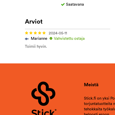
Saatavana
Arviot
2024-05-11
Marianne
Vahvistettu ostaja
Toimii hyvin.
Meistä
Stick.fi on yksi P
torjuntatuotteita
tehokkaita työkalu
helposti eroon.