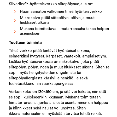
Silverline™-hyönteisverkko siitepölysuojalla on:
Huomaamaton valkoinen tiheä hyönteisverkko
Mikrokalvo pitää siitepölyn, pölyn ja muut
hiukkaset ulkona
Mukana toimitettava liimatarranauha takaa helpon
asennuksen
Tuotteen toiminta
Tiheä verkko pitää lentävät hyönteiset ulkona,
esimerkiksi hyttyset, kärpäset, vaatekoit, ampiaiset ym.
Lisäksi hyönteisverkossa on mikrokalvo, joka pitää
siitepölyn, pölyn, noen ja muut hiukkaset ulkona. Siten se
sopii myös hengitysteiden ongelmista tai
siitepölyallergiasta kärsiville henkilöille sekä
tuuletusikkunoihin suurkaupungeissa.
Verkon koko on 130x150 cm, ja sitä voi leikata, niin että
se sopii kulloiseenkin ikkunaan. Mukana toimitetaan
liimatarranauha, jonka ansiosta asentaminen on helppoa
ja kiinnikkeet sekä naulat voi unohtaa. Siten
ikkunamateriaaliin ei myöskään tarvitse tehdä reikiä.