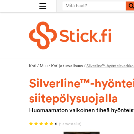
Koti
/
Muu
/
Koti ja turvallisuus
/
Silverline™-hyönteisverkko 
Silverline™-hyönte
siitepölysuojalla
Huomaamaton valkoinen tiheä hyönteisve
5
(1 arvostelut)