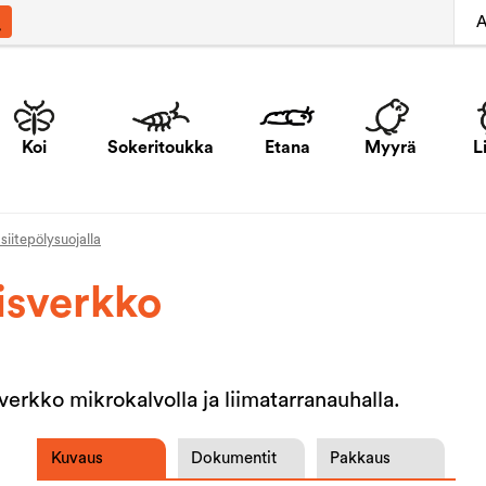
A
Koi
Sokeritoukka
Etana
Myyrä
L
siitepölysuojalla
isverkko
rkko mikrokalvolla ja liimatarranauhalla.
Kuvaus
Dokumentit
Pakkaus