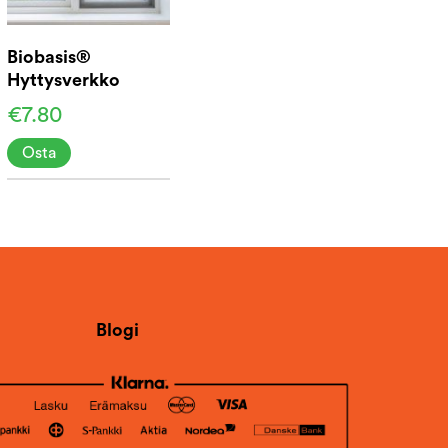
Biobasis®
Hyttysverkko
ikkunaan 130x150
€7.80
Osta
Blogi