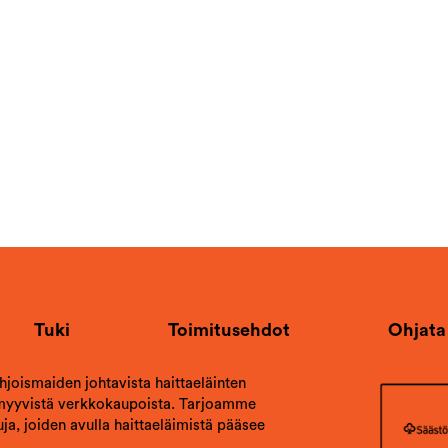
Tuki
Toimitusehdot
Ohjata
ohjoismaiden johtavista haittaeläinten
 myyvistä verkkokaupoista. Tarjoamme
ja, joiden avulla haittaeläimistä pääsee