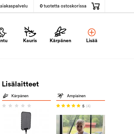
0
tuotetta ostoskorissa
siakaspalvelu
intu
Kauris
Kärpänen
Lisää
Lisälaitteet
Kärpänen
Ampiainen
5
(4)