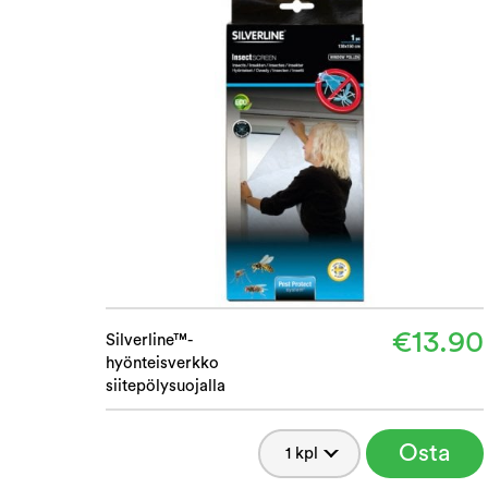
€13.90
Silverline™-
hyönteisverkko
siitepölysuojalla
Osta