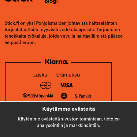
Blogi
Stick.fi on yksi Pohjoismaiden johtavista haittaeläinten
torjuntatuotteita myyvistä verkkokaupoista. Tarjoamme
tehokkaita työkaluja, joiden avulla haittaeläimistä pääsee
helposti eroon.
Käytämme evästeitä
Käytämme evästeitä sivuston toimintaan, tietojen
analysointiin ja markkinointiin.