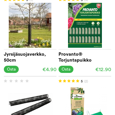
Jyrsijäsuojaverkko,
Provanto®
50cm
Torjuntapuikko
€4.90
€12.90
Osta
Osta
5
(2)