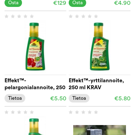
€129
€4.90
Osta
Osta
Effekt™-
Effekt™-yrttilannoite,
pelargonialannoite, 250
250 ml KRAV
ml KRAV
€5.50
€5.80
Tietoa
Tietoa