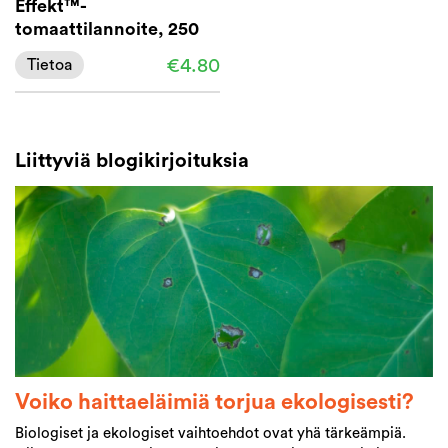
Effekt™-
tomaattilannoite, 250
ml KRAV
€4.80
Tietoa
Liittyviä blogikirjoituksia
Voiko haittaeläimiä torjua ekologisesti?
Biologiset ja ekologiset vaihtoehdot ovat yhä tärkeämpiä.