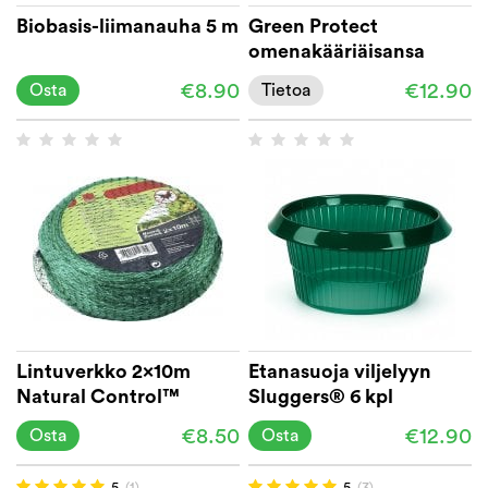
Biobasis-liimanauha 5 m
Green Protect
omenakääriäisansa
€8.90
€12.90
Osta
Tietoa
Lintuverkko 2x10m
Etanasuoja viljelyyn
Natural Control™
Sluggers® 6 kpl
€8.50
€12.90
Osta
Osta
5
(1)
5
(3)