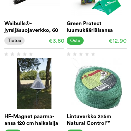
Weibulls®-
Green Protect
jyrsijäsuojaverkko, 60
luumukääriäisansa
cm
€3.80
€12.90
Tietoa
Osta
HF-Magnet paarma-
Lintuverkko 2x5m
ansa 120 cm halkaisija
Natural Control™