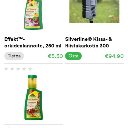
Effekt™-
Silverline® Kissa- &
orkidealannoite, 250 ml
Riistakarkotin 300
KRAV
€5.50
€94.90
Tietoa
Osta