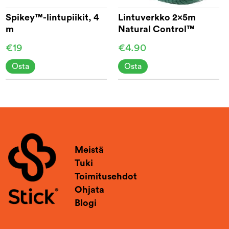
Spikey™-lintupiikit, 4
Lintuverkko 2x5m
m
Natural Control™
€19
€4.90
Osta
Osta
Meistä
Tuki
Toimitusehdot
Ohjata
Blogi