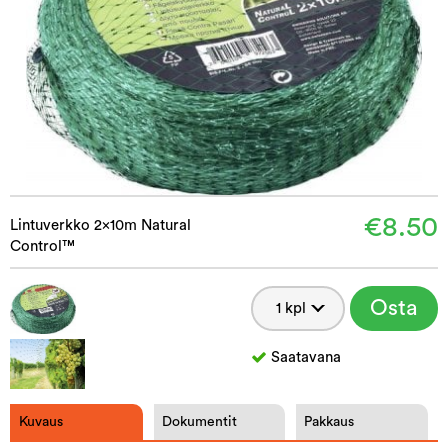
€8.50
Lintuverkko 2x10m Natural
Control™
Osta
Saatavana
Kuvaus
Dokumentit
Pakkaus