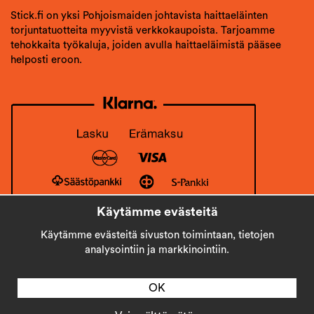
Stick.fi on yksi Pohjoismaiden johtavista haittaeläinten
torjuntatuotteita myyvistä verkkokaupoista. Tarjoamme
tehokkaita työkaluja, joiden avulla haittaeläimistä pääsee
helposti eroon.
Käytämme evästeitä
Käytämme evästeitä sivuston toimintaan, tietojen
analysointiin ja markkinointiin.
OK