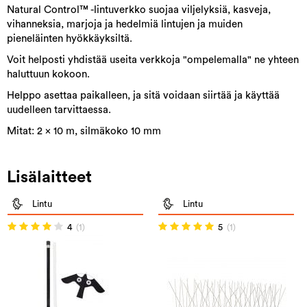
Natural Control™ -lintuverkko suojaa viljelyksiä, kasveja,
vihanneksia, marjoja ja hedelmiä lintujen ja muiden
pieneläinten hyökkäyksiltä.
Voit helposti yhdistää useita verkkoja "ompelemalla" ne yhteen
haluttuun kokoon.
Helppo asettaa paikalleen, ja sitä voidaan siirtää ja käyttää
uudelleen tarvittaessa.
Mitat: 2 x 10 m, silmäkoko 10 mm
Lisälaitteet
Lintu
Lintu
4
(1)
5
(1)