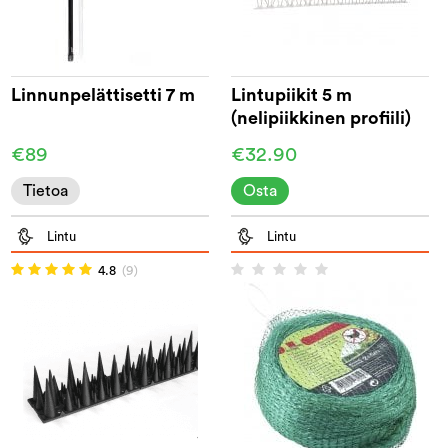
Linnunpelättisetti 7 m
Lintupiikit 5 m
(nelipiikkinen profiili)
€89
€32.90
Tietoa
Osta
Lintu
Lintu
4.8
(9)